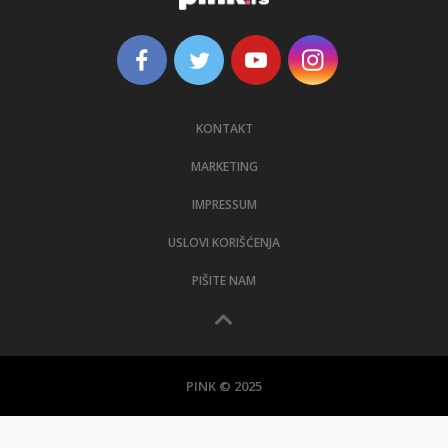
KONTAKT
MARKETING
IMPRESSUM
USLOVI KORIŠĆENJA
PIŠITE NAM
PINK © 2025