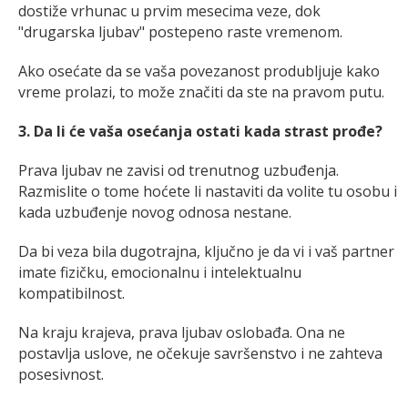
dostiže vrhunac u prvim mesecima veze, dok
"drugarska ljubav" postepeno raste vremenom.
Ako osećate da se vaša povezanost produbljuje kako
vreme prolazi, to može značiti da ste na pravom putu.
3. Da li će vaša osećanja ostati kada strast prođe?
Prava ljubav ne zavisi od trenutnog uzbuđenja.
Razmislite o tome hoćete li nastaviti da volite tu osobu i
kada uzbuđenje novog odnosa nestane.
Da bi veza bila dugotrajna, ključno je da vi i vaš partner
imate fizičku, emocionalnu i intelektualnu
kompatibilnost.
Na kraju krajeva, prava ljubav oslobađa. Ona ne
postavlja uslove, ne očekuje savršenstvo i ne zahteva
posesivnost.