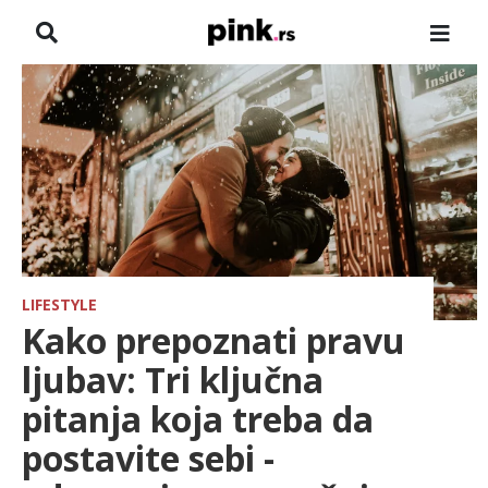
NASLOVNA
VESTI
ZADRUGA
SHOWBIZ
HRONIKA
LIFESTYLE
Kako prepoznati pravu
FARMERI
ljubav: Tri ključna
pitanja koja treba da
TV
postavite sebi -
SPORT