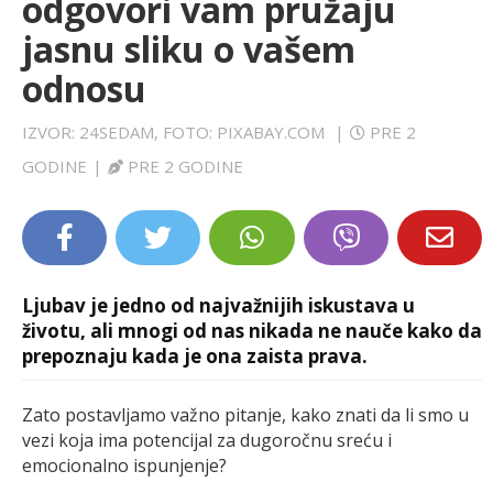
odgovori vam pružaju
LIFESTYLE
jasnu sliku o vašem
odnosu
EXTRA
IZVOR: 24SEDAM, FOTO: PIXABAY.COM
|
PRE 2
GODINE
|
PRE 2 GODINE
Ljubav je jedno od najvažnijih iskustava u
životu, ali mnogi od nas nikada ne nauče kako da
prepoznaju kada je ona zaista prava.
Zato postavljamo važno pitanje, kako znati da li smo u
vezi koja ima potencijal za dugoročnu sreću i
emocionalno ispunjenje?