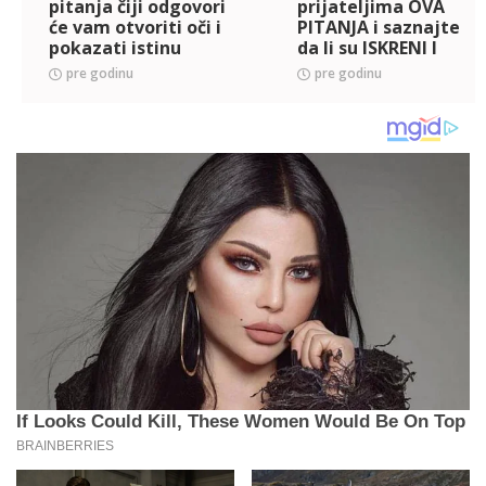
pitanja čiji odgovori
prijateljima OVA
će vam otvoriti oči i
PITANJA i saznajte
pokazati istinu
da li su ISKRENI I
PRAVI!
pre godinu
pre godinu