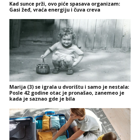
Kad sunce prži, ovo piće spasava organizam:
Gasi žeđ, vraća energiju i čuva creva
Marija (3) se igrala u dvorištu i samo je nestala:
Posle 42 godine otac je pronašao, zanemeo je
kada je saznao gde je bila