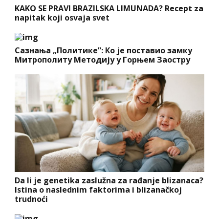
KAKO SE PRAVI BRAZILSKA LIMUNADA? Recept za
napitak koji osvaja svet
Сазнања „Политике”: Ко је поставио замку
Митрополиту Методију у Горњем Заостру
Da li je genetika zaslužna za rađanje blizanaca?
Istina o naslednim faktorima i blizanačkoj
trudnoći