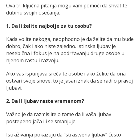
Ova tri ključna pitanja mogu vam pomoći da shvatite
dubinu svojih osećanja.
1. Da li želite najbolje za tu osobu?
Kada volite nekoga, neophodno je da želite da mu bude
dobro, čak i ako niste zajedno. Istinska ljubav je
nesebična i fokus je na podržavanju druge osobe u
njenom rastu i razvoju.
Ako vas ispunjava sreća te osobe i ako želite da ona
ostvari svoje snove, to je jasan znak da se radi o pravoj
ljubavi.
2. Da li ljubav raste vremenom?
Važno je da razmislite o tome da li vaša ljubav
postepeno jača ili se smanjuje.
Istraživanja pokazuju da "strastvena ljubav" često