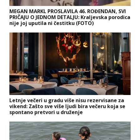
MEGAN MARKL PROSLAVILA 46. ROĐENDAN, SVI
PRIČAJU O JEDNOM DETALJU: Kraljevska porodica
nije joj uputila ni čestitku (FOTO)
Letnje večeri u gradu više nisu rezervisane za
vikend: Zašto sve više ljudi bira večeru koja se
spontano pretvori u druženje