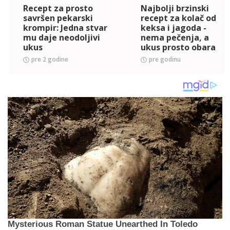
Recept za prosto
Najbolji brzinski
savršen pekarski
recept za kolač od
krompir: Jedna stvar
keksa i jagoda -
mu daje neodoljivi
nema pečenja, a
ukus
ukus prosto obara
sa nogu
pre 2 godine
pre godinu