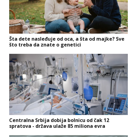
Šta dete nasleđuje od oca, a šta od majke? Sve
što treba da znate o genetici
Centralna Srbija dobija bolnicu od čak 12
spratova - država ulaže 85 miliona evra