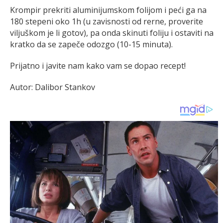
Krompir prekriti aluminijumskom folijom i peći ga na
180 stepeni oko 1h (u zavisnosti od rerne, proverite
viljuškom je li gotov), pa onda skinuti foliju i ostaviti na
kratko da se zapeče odozgo (10-15 minuta).
Prijatno i javite nam kako vam se dopao recept!
Autor: Dalibor Stankov