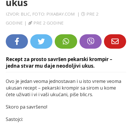
ukus
LIFESTYLE
IZVOR: BLIC, FOTO: PIXABAY.COM
|
PRE 2
EXTRA
GODINE
|
PRE 2 GODINE
Recept za prosto savršen pekarski krompir –
jedna stvar mu daje neodoljivi ukus.
Ovo je jedan veoma jednostavan i u isto vreme veoma
ukusan recept – pekarski krompir sa sirom u kome
ćete uživati i vi i vaši ukućani, piše blic.rs.
Skoro pa savršeno!
Sastojci: