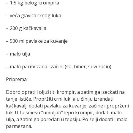
– 1,5 kg belog krompira
– veća glavica crnog luka
– 200 g kačkavalja
– 500 ml pavlake za kuvanje
– malo ulja
– malo parmezana i začini (so, biber, suvi začin)
Priprema:
Dobro oprati i oljuštiti krompir, a zatim ga iseckati na
tanje listiće. Propržiti crni luk, a u činiju izrendati
kačkavalj, dodati pavlaku za kuvanje, začine i proprženi
luk. U tu smesu “umuljati” lepo krompir, dodati malo
ulja, a zatim ga poređati u tepsiju. Po želji dodati i malo
parmezana.