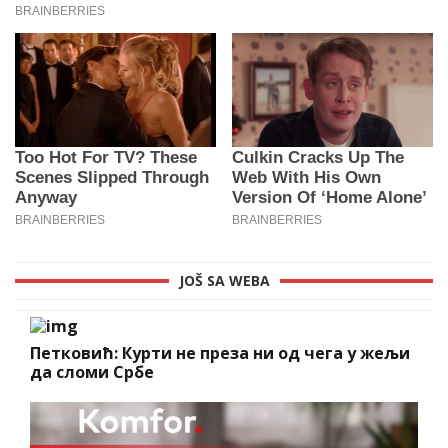
JOŠ SA WEBA
Петковић: Курти не преза ни од чега у жељи
да сломи Србе