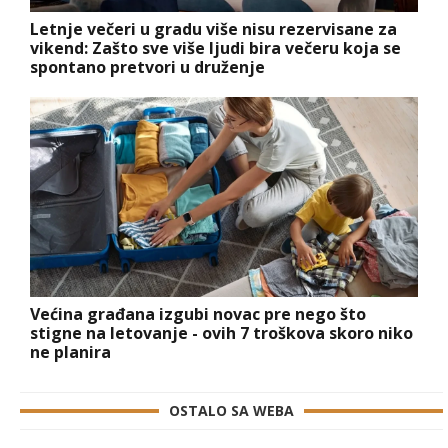
Letnje večeri u gradu više nisu rezervisane za
vikend: Zašto sve više ljudi bira večeru koja se
spontano pretvori u druženje
Većina građana izgubi novac pre nego što
stigne na letovanje - ovih 7 troškova skoro niko
ne planira
OSTALO SA WEBA