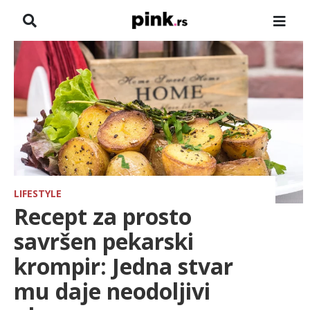
NASLOVNA
VESTI
ZADRUGA
SHOWBIZ
HRONIKA
LIFESTYLE
Recept za prosto
FARMERI
savršen pekarski
krompir: Jedna stvar
TV
mu daje neodoljivi
SPORT