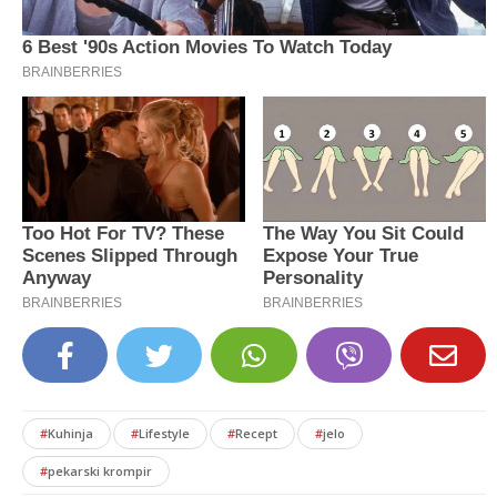
#
Kuhinja
#
Lifestyle
#
Recept
#
jelo
#
pekarski krompir