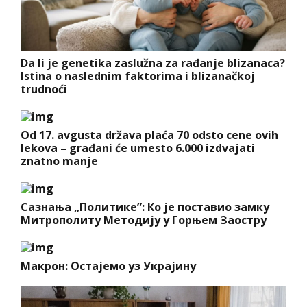
Da li je genetika zaslužna za rađanje blizanaca?
Istina o naslednim faktorima i blizanačkoj
trudnoći
Od 17. avgusta država plaća 70 odsto cene ovih
lekova – građani će umesto 6.000 izdvajati
znatno manje
Сазнања „Политике”: Ко је поставио замку
Митрополиту Методију у Горњем Заостру
Макрон: Остајемо уз Украјину