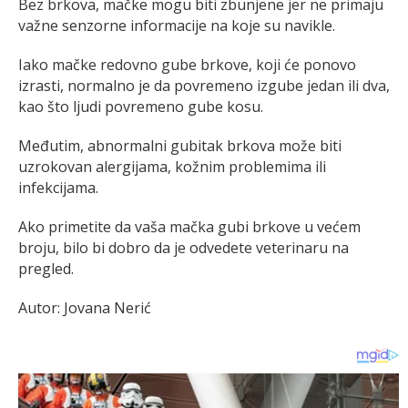
Bez brkova, mačke mogu biti zbunjene jer ne primaju
važne senzorne informacije na koje su navikle.
Iako mačke redovno gube brkove, koji će ponovo
izrasti, normalno je da povremeno izgube jedan ili dva,
kao što ljudi povremeno gube kosu.
Međutim, abnormalni gubitak brkova može biti
uzrokovan alergijama, kožnim problemima ili
infekcijama.
Ako primetite da vaša mačka gubi brkove u većem
broju, bilo bi dobro da je odvedete veterinaru na
pregled.
Autor: Jovana Nerić