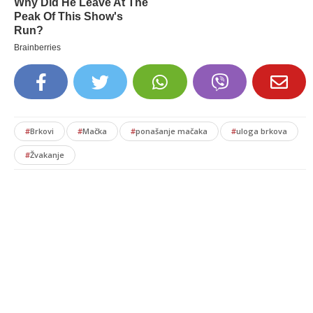
#
Brkovi
#
Mačka
#
ponašanje mačaka
#
uloga brkova
#
Žvakanje