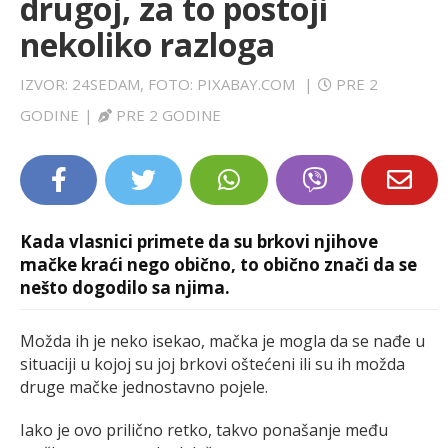
drugoj, za to postoji
LIFESTYLE
nekoliko razloga
EXTRA
IZVOR: 24SEDAM, FOTO: PIXABAY.COM
|
PRE 2
GODINE
|
PRE 2 GODINE
Kada vlasnici primete da su brkovi njihove
mačke kraći nego obično, to obično znači da se
nešto dogodilo sa njima.
Možda ih je neko isekao, mačka je mogla da se nađe u
situaciji u kojoj su joj brkovi oštećeni ili su ih možda
druge mačke jednostavno pojele.
Iako je ovo prilično retko, takvo ponašanje među