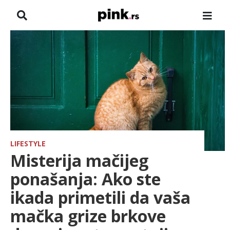
NASLOVNA
VESTI
ZADRUGA
SHOWBIZ
HRONIKA
LIFESTYLE
Misterija mačijeg
FARMERI
ponašanja: Ako ste
ikada primetili da vaša
TV
mačka grize brkove
SPORT