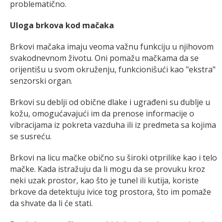
problematično.
Uloga brkova kod mačaka
Brkovi mačaka imaju veoma važnu funkciju u njihovom
svakodnevnom životu. Oni pomažu mačkama da se
orijentišu u svom okruženju, funkcionišući kao "ekstra"
senzorski organ.
Brkovi su deblji od obične dlake i ugrađeni su dublje u
kožu, omogućavajući im da prenose informacije o
vibracijama iz pokreta vazduha ili iz predmeta sa kojima
se susreću.
Brkovi na licu mačke obično su široki otprilike kao i telo
mačke. Kada istražuju da li mogu da se provuku kroz
neki uzak prostor, kao što je tunel ili kutija, koriste
brkove da detektuju ivice tog prostora, što im pomaže
da shvate da li će stati.