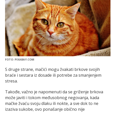
FOTO: PIXABAY.COM
S druge strane, mačići mogu žvakati brkove svojih
braće i sestara iz dosade ili potrebe za smanjenjem
stresa.
Takođe, važno je napomenuti da se griženje brkova
može javiti i tokom međusobnog negovanja, kada
mačke žvaću svoju dlaku ili nokte, a sve dok to ne
izaziva sukobe, ovo ponašanje obično nije