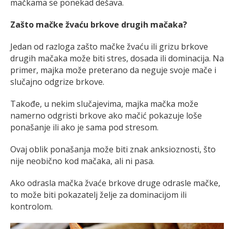
mačkama se ponekad dešava.
Zašto mačke žvaću brkove drugih mačaka?
Jedan od razloga zašto mačke žvaću ili grizu brkove
drugih mačaka može biti stres, dosada ili dominacija. Na
primer, majka može preterano da neguje svoje mače i
slučajno odgrize brkove.
Takođe, u nekim slučajevima, majka mačka može
namerno odgristi brkove ako mačić pokazuje loše
ponašanje ili ako je sama pod stresom.
Ovaj oblik ponašanja može biti znak anksioznosti, što
nije neobično kod mačaka, ali ni pasa.
Ako odrasla mačka žvaće brkove druge odrasle mačke,
to može biti pokazatelj želje za dominacijom ili
kontrolom.