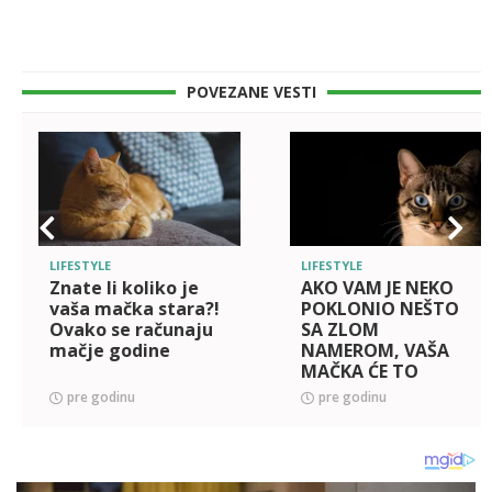
POVEZANE VESTI
LIFESTYLE
LIFESTYLE
Znate li koliko je
AKO VAM JE NEKO
vaša mačka stara?!
POKLONIO NEŠTO
Ovako se računaju
SA ZLOM
mačje godine
NAMEROM, VAŠA
MAČKA ĆE TO
VIDETI: Evo kako
pre godinu
pre godinu
nam mace govore
da nešto nije u
redu!