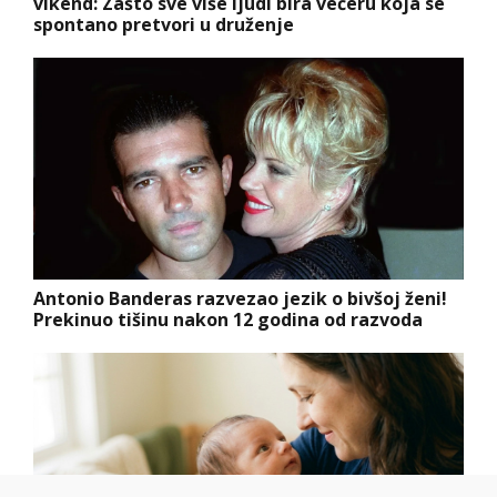
vikend: Zašto sve više ljudi bira večeru koja se
spontano pretvori u druženje
Antonio Banderas razvezao jezik o bivšoj ženi!
Prekinuo tišinu nakon 12 godina od razvoda