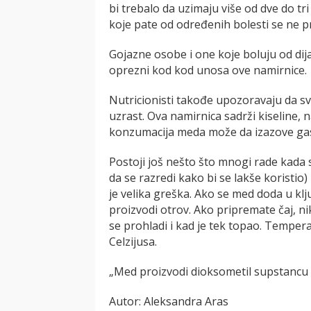
bi trebalo da uzimaju više od dve do t
koje pate od određenih bolesti se ne p
Gojazne osobe i one koje boluju od dija
oprezni kod kod unosa ove namirnice.
Nutricionisti takođe upozoravaju da s
uzrast. Ova namirnica sadrži kiseline, 
konzumacija meda može da izazove gastr
Postoji još nešto što mnogi rade kada
da se razredi kako bi se lakše koristio) 
je velika greška. Ako se med doda u klj
proizvodi otrov. Ako pripremate čaj, ni
se prohladi i kad je tek topao. Tempera
Celzijusa.
„Med proizvodi dioksometil supstancu u 
Autor: Aleksandra Aras