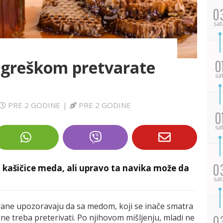
0
sat
greškom pretvarate
0
sa
PRE 2 GODINE
|
PRE 2 GODINE
0
sa
0
 kašičice meda, ali upravo ta navika može da
sat
ishrane upozoravaju da sa medom, koji se inače smatra
e treba preterivati. Po njihovom mišljenju, mladi ne
0