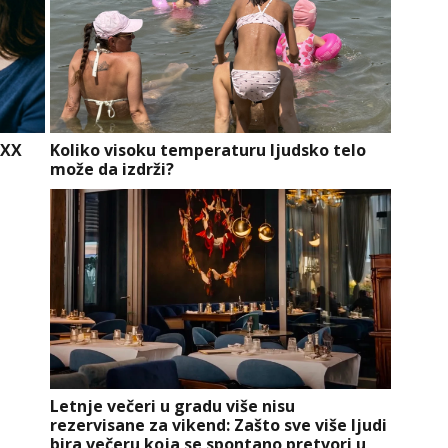
 XX
Koliko visoku temperaturu ljudsko telo
može da izdrži?
Letnje večeri u gradu više nisu
rezervisane za vikend: Zašto sve više ljudi
bira večeru koja se spontano pretvori u