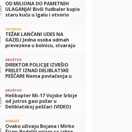
OD MILIONA DO PAMETNIH
3
ULAGANJA! Bivši fudbaler kupio
a
staru kuću u Igalu i otvorio
restoran na Bojani, a evo šta je
posle razvoda pripalo bivšoj
HRONIKA
supru
TEŽAK LANČANI UDES NA
1
GAZELI Jedna osoba odmah
t
prevezena u bolnicu, stvaraju
se gužve
DRUŠTVO
DIREKTOR POLICIJE IZVRŠIO
1
PRELET IZNAD DELIBLATSKE
t
PEŠČARE Nema povlačenja u
ovoj dramatičnoj borbi! Zaštitu
ljudi, prirode i imovine
DRUŠTVO
prioritet MUP-a
Helikopter Mi-17 Vojske Srbije
3
od jutros gasi požar u
a
Deliblatskoj peščari (VIDEO)
DOMAĆI
Ovako uživaju Bojana i Mirko
3
Šijan: Podelili prizor sa jahte,