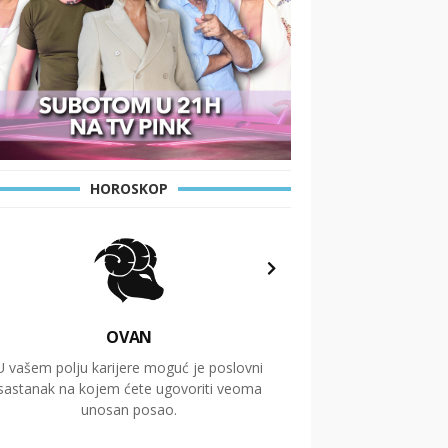
HOROSKOP
OVAN
U vašem polju karijere moguć je poslovni
Putovanja i čitav niz
sastanak na kojem ćete ugovoriti veoma
glavnu temu ovog 
unosan posao.
temelje dugoro