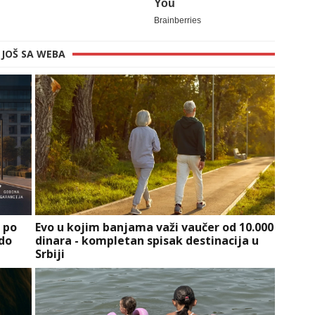
JOŠ SA WEBA
a po
Evo u kojim banjama važi vaučer od 10.000
 do
dinara - kompletan spisak destinacija u
Srbiji