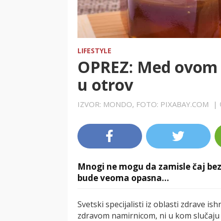
LIFESTYLE
OPREZ: Med ovom 
u otrov
IZVOR: MONDO, FOTO: PIXABAY.COM
|
Mnogi ne mogu da zamisle čaj bez
bude veoma opasna…
Svetski specijalisti iz oblasti zdrave 
zdravom namirnicom, ni u kom slučaju n