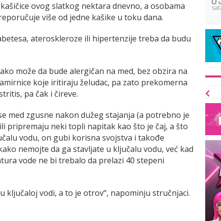
ri kašičice ovog slatkog nektara dnevno, a osobama
sat
reporučuje više od jedne kašike u toku dana.
betesa, ateroskleroze ili hipertenzije treba da budu
vako može da bude alergičan na med, bez obzira na
namirnice koje iritiraju želudac, pa zato prekomerna
itis, pa čak i čireve.
 se med zgusne nakon dužeg stajanja (a potrebno je
ili pripremaju neki topli napitak kao što je čaj, a što
učalu vodu, on gubi korisna svojstva i takođe
kako nemojte da ga stavljate u ključalu vodu, već kad
tura vode ne bi trebalo da prelazi 40 stepeni
ključaloj vodi, a to je otrov“, napominju stručnjaci.