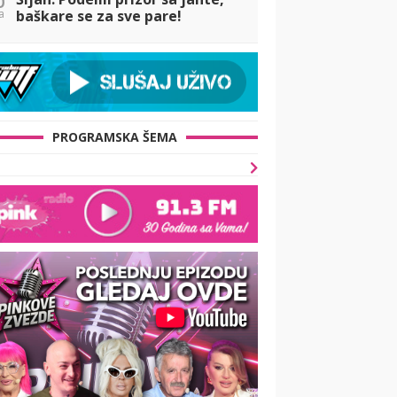
a
baškare se za sve pare!
PROGRAMSKA ŠEMA