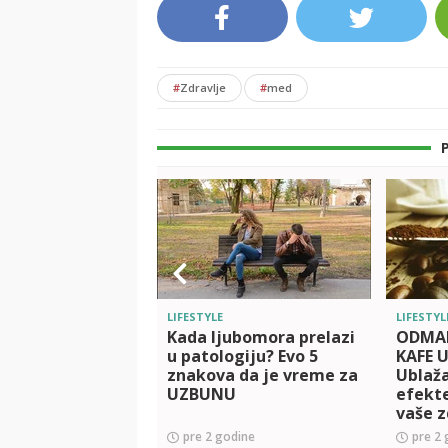
#
Zdravlje
#
med
LIFESTYLE
LIFESTYL
Kada ljubomora prelazi
ODMAH
u patologiju? Evo 5
KAFE 
znakova da je vreme za
Ublaž
UZBUNU
efekte
vaše z
pre 2 godine
pre 2 