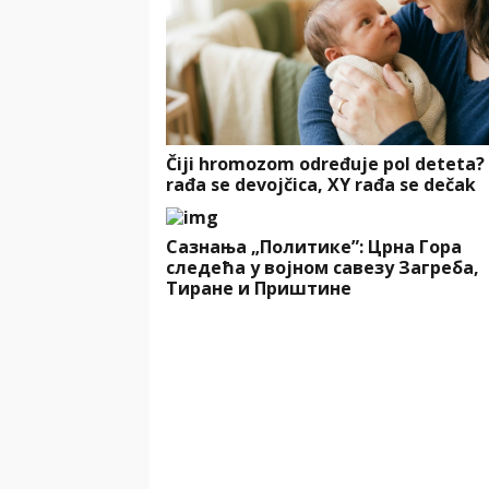
Čiji hromozom određuje pol deteta?
rađa se devojčica, XY rađa se dečak
Сазнања „Политике”: Црна Гора
следећа у војном савезу Загреба,
Тиране и Приштине