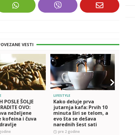
POVEZANE VESTI
E
LIFESTYLE
AUTO/
 POSLE ŠOLJE
Kako deluje prva
Ovaj 
URADITE OVO:
jutarnja kafa: Prvih 10
telef
ava neželjene
minuta širi se telom, a
Ljudi
 kofeina i čuva
evo šta se dešava
njeg
dravlje
narednih šest sati
(VID
godine
pre 2 godine
pre 