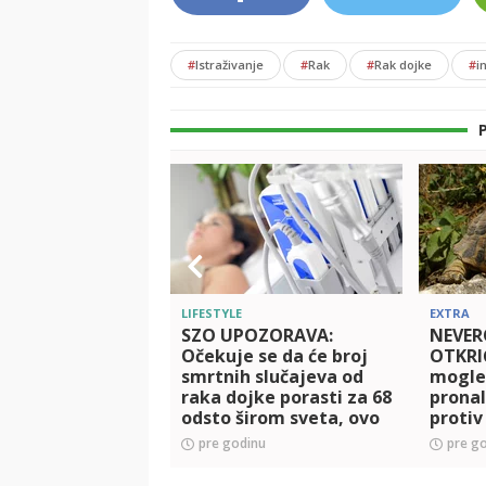
#
Istraživanje
#
Rak
#
Rak dojke
#
i
LIFESTYLE
EXTRA
SZO UPOZORAVA:
NEVE
Očekuje se da će broj
OTKRIĆ
smrtnih slučajeva od
mogle
raka dojke porasti za 68
pronal
odsto širom sveta, ovo
protiv
su najugroženije
POSEB
pre godinu
pre g
zemlje