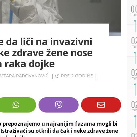
0
mi
 da liči na invazivni
0
mi
ke zdrave žene nose
ma raka dojke
0
JUG/TARA RADOVANOVIĆ
|
PRE 2 GODINE
|
mi
0
mi
 ga prepoznajemo u najranijim fazama mogli bi
Istraživači su otkrili da čak i neke zdrave žene
0