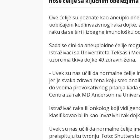
nose ćelije sa ključnim obeležjima
Ove ćelije su poznate kao aneuploidne
uobičajeni kod invazivnog raka dojke
raku da se širi i izbegne imunološku o
Sada se čini da aneuploidne ćelije mog
Istraživači sa Univerziteta Teksas i Me
uzorcima tkiva dojke 49 zdravih žena.
- Uvek su nas učili da normalne ćelije
jer je svaka zdrava žena koju smo analiz
do veoma provokativnog pitanja kada se
Centra za rak MD Anderson na Univerz
Istraživač raka ili onkolog koji vidi ge
klasifikovao bi ih kao invazivni rak dojk
Uvek su nas učili da normalne ćelije i
preispituju tu tvrdnju Foto: Shutterst