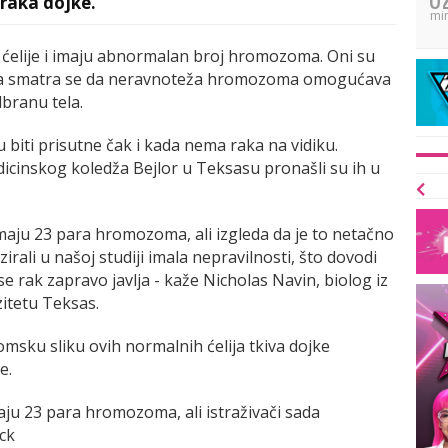
 raka dojke.
mi
 ćelije i imaju abnormalan broj hromozoma. Oni su
, a smatra se da neravnoteža hromozoma omogućava
dbranu tela.
u biti prisutne čak i kada nema raka na vidiku.
dicinskog koledža Bejlor u Teksasu pronašli su ih u
 imaju 23 para hromozoma, ali izgleda da je to netačno
irali u našoj studiji imala nepravilnosti, što dovodi
 rak zapravo javlja - kaže Nicholas Navin, biolog iz
itetu Teksas.
nomsku sliku ovih normalnih ćelija tkiva dojke
e.
maju 23 para hromozoma, ali istraživači sada
ock