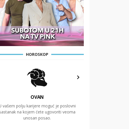
HOROSKOP
OVAN
U vašem polju karijere moguć je poslovni
Putovanja i čitav niz
sastanak na kojem ćete ugovoriti veoma
glavnu temu ovog 
unosan posao.
temelje dugoro