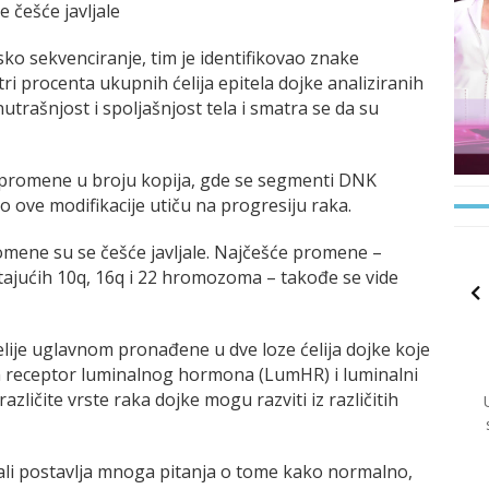
e češće javljale
ijsko sekvenciranje, tim je identifikovao znake
 tri procenta ukupnih ćelija epitela dojke analiziranih
nutrašnjost i spoljašnjost tela i smatra se da su
je promene u broju kopija, gde se segmenti DNK
no ove modifikacije utiču na progresiju raka.
promene su se češće javljale. Najčešće promene –
jućih 10q, 16q i 22 hromozoma – takođe se vide
elije uglavnom pronađene u dve loze ćelija dojke koje
an receptor luminalnog hormona (LumHR) i luminalni
zličite vrste raka dojke mogu razviti iz različitih
– ali postavlja mnoga pitanja o tome kako normalno,