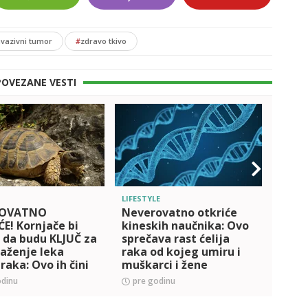
nvazivni tumor
#
zdravo tkivo
POVEZANE VESTI
LIFESTYLE
LIFEST
ROVATNO
Neverovatno otkriće
Da li
E! Kornjače bi
kineskih naučnika: Ovo
rizik
 da budu KLJUČ za
sprečava rast ćelija
šta 
aženje leka
raka od kojeg umiru i
istra
 raka: Ovo ih čini
muškarci i žene
NIM
odinu
pre godinu
pre 