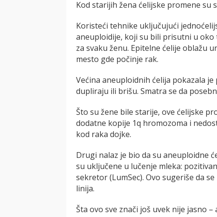
Kod starijih žena ćelijske promene su s
Koristeći tehnike uključujući jednoćel
aneuploidije, koji su bili prisutni u oko
za svaku ženu. Epitelne ćelije oblažu u
mesto gde počinje rak.
Većina aneuploidnih ćelija pokazala 
dupliraju ili brišu. Smatra se da poseb
Što su žene bile starije, ove ćelijske 
dodatne kopije 1q hromozoma i nedosta
kod raka dojke.
Drugi nalaz je bio da su aneuploidne ć
su uključene u lučenje mleka: pozitiv
sekretor (LumSec). Ovo sugeriše da se ra
linija.
Šta ovo sve znači još uvek nije jasno 