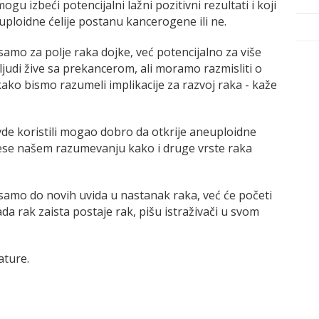
u izbeći potencijalni lažni pozitivni rezultati i koji
uploidne ćelije postanu kancerogene ili ne.
 samo za polje raka dojke, već potencijalno za više
ljudi žive sa prekancerom, ali moramo razmisliti o
ako bismo razumeli implikacije za razvoj raka - kaže
 ovde koristili mogao dobro da otkrije aneuploidne
rinese našem razumevanju kako i druge vrste raka
i samo do novih uvida u nastanak raka, već će početi
a rak zaista postaje rak, pišu istraživači u svom
ature.