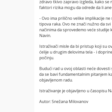
zdravo tkivo zapravo izgleda, kako se mog
faktori rizika mogu da odrede da li ane
- Ovo ima prilično velike implikacije ne
tipova raka. Ovo ne znači nužno da svi 
načinima da sprovedemo veće studije k
Navin.
Istraživači misle da bi pristup koji su
ćelije u drugim delovima tela - i dop
počinju.
Budući rad u ovoj oblasti neće dovest
da se bavi fundamentalnim pitanjem kad
objavljenom radu.
Istraživanje je objavljeno u časopisu N
Autor: Snežana Milovanov