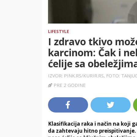
LIFESTYLE
I zdravo tkivo može
karcinom: Čak i ne
ćelije sa obeležji
IZVOR: PINK.RS/KURIR.RS, FOTO: TAN
PRE 2 GODINE
Klasifikacija raka i način na koji
da zahtevaju hitno preispitivanje. 