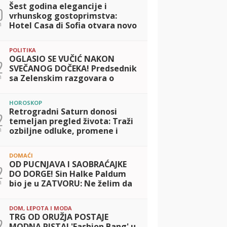
Šest godina elegancije i
0
vrhunskog gostoprimstva:
n
Hotel Casa di Sofia otvara novo
poglavlje
POLITIKA
OGLASIO SE VUČIĆ NAKON
2
SVEČANOG DOČEKA! Predsednik
n
sa Zelenskim razgovara o
važnim pitanjima: Uveren sam
da će ova poseta doprineti
HOROSKOP
daljem razvoju naš
Retrogradni Saturn donosi
2
temeljan pregled života: Traži
n
ozbiljne odluke, promene i
suočavanje sa prošlošću
DOMAĆI
OD PUCNJAVA I SAOBRAĆAJKE
2
DO DORGE! Sin Halke Paldum
n
bio je u ZATVORU: Ne želim da
ga vidim dok ne ode na lečenje
DOM, LEPOTA I MODA
TRG OD ORUŽJA POSTAJE
2
MODNA PISTA! 'Fashion Bang' u