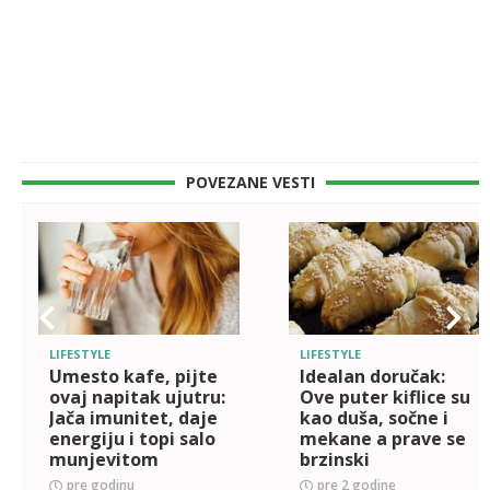
POVEZANE VESTI
LIFESTYLE
LIFESTYLE
Umesto kafe, pijte
Idealan doručak:
ovaj napitak ujutru:
Ove puter kiflice su
Jača imunitet, daje
kao duša, sočne i
energiju i topi salo
mekane a prave se
munjevitom
brzinski
brzinom
pre godinu
pre 2 godine