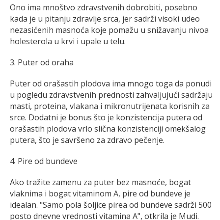
Ono ima mnoštvo zdravstvenih dobrobiti, posebno
kada je u pitanju zdravlje srca, jer sadrži visoki udeo
nezasićenih masnoća koje pomažu u snižavanju nivoa
holesterola u krvi i upale u telu.
3. Puter od oraha
Puter od orašastih plodova ima mnogo toga da ponudi
u pogledu zdravstvenih prednosti zahvaljujući sadržaju
masti, proteina, vlakana i mikronutrijenata korisnih za
srce. Dodatni je bonus što je konzistencija putera od
orašastih plodova vrlo slična konzistenciji omekšalog
putera, što je savršeno za zdravo pečenje.
4. Pire od bundeve
Ako tražite zamenu za puter bez masnoće, bogat
vlaknima i bogat vitaminom A, pire od bundeve je
idealan. "Samo pola šoljice pirea od bundeve sadrži 500
posto dnevne vrednosti vitamina A", otkrila je Mudi.