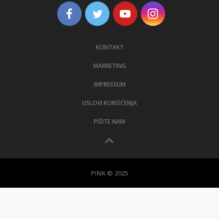
KONTAKT
MARKETING
IMPRESSUM
USLOVI KORIŠĆENJA
PIŠITE NAM
PINK © 2025