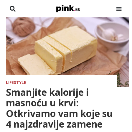
NASLOVNA
VESTI
ZADRUGA
SHOWBIZ
HRONIKA
LIFESTYLE
Smanjite kalorije i
FARMERI
masnoću u krvi:
Otkrivamo vam koje su
TV
4 najzdravije zamene
SPORT