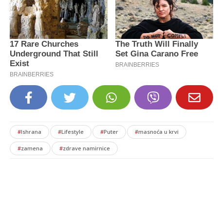
#
Ishrana
#
Lifestyle
#
Puter
#
masnoća u krvi
#
zamena
#
zdrave namirnice