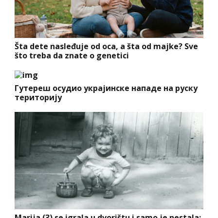
Šta dete nasleđuje od oca, a šta od majke? Sve
što treba da znate o genetici
Гутереш осудио украјинске нападе на руску
територију
Marija (3) se igrala u dvorištu i samo je nestala: