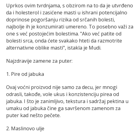
Uprkos ovim tvrdnjama, s obzirom na to da je utvrđeno
da i holesterol i zasićene masti u ishrani potencijalno
doprinose pogoršanju rizika od srčanih bolesti,
najbolje ih je konzumirati umereno. To posebno važi za
one s već postojećim bolestima. "Ako već patite od
bolesti srca, onda ćete svakako hteti da razmotrite
alternativne oblike masti", istakla je Mudi.
Najzdravije zamene za puter:
1. Pire od jabuka
Ovaj voćni proizvod nije samo za decu, jer mnogi
odrasli, takođe, vole ukus i konzistenciju pirea od
jabuka. I što je zanimljivo, tekstura i sadržaj pektina u
umaku od jabuka čine ga savršenom zamenom za
puter kad nešto pečete.
2. Maslinovo ulje