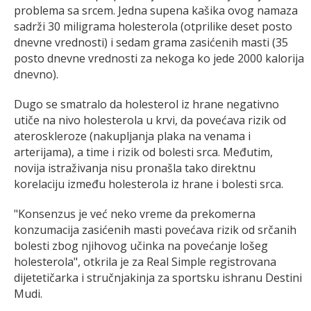
problema sa srcem. Jedna supena kašika ovog namaza
sadrži 30 miligrama holesterola (otprilike deset posto
dnevne vrednosti) i sedam grama zasićenih masti (35
posto dnevne vrednosti za nekoga ko jede 2000 kalorija
dnevno).
Dugo se smatralo da holesterol iz hrane negativno
utiče na nivo holesterola u krvi, da povećava rizik od
ateroskleroze (nakupljanja plaka na venama i
arterijama), a time i rizik od bolesti srca. Međutim,
novija istraživanja nisu pronašla tako direktnu
korelaciju između holesterola iz hrane i bolesti srca.
"Konsenzus je već neko vreme da prekomerna
konzumacija zasićenih masti povećava rizik od srčanih
bolesti zbog njihovog učinka na povećanje lošeg
holesterola", otkrila je za Real Simple registrovana
dijetetičarka i stručnjakinja za sportsku ishranu Destini
Mudi.