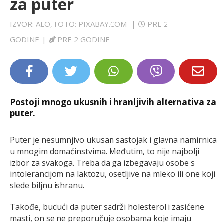
za puter
LIFESTYLE
IZVOR: ALO, FOTO: PIXABAY.COM
|
PRE 2
EXTRA
GODINE
|
PRE 2 GODINE
Postoji mnogo ukusnih i hranljivih alternativa za
puter.
Puter je nesumnjivo ukusan sastojak i glavna namirnica
u mnogim domaćinstvima. Međutim, to nije najbolji
izbor za svakoga. Treba da ga izbegavaju osobe s
intolerancijom na laktozu, osetljive na mleko ili one koji
slede biljnu ishranu.
Takođe, budući da puter sadrži holesterol i zasićene
masti, on se ne preporučuje osobama koje imaju