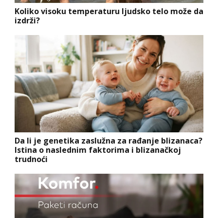
Koliko visoku temperaturu ljudsko telo može da
izdrži?
Da li je genetika zaslužna za rađanje blizanaca?
Istina o naslednim faktorima i blizanačkoj
trudnoći