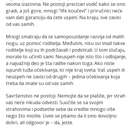
veoma izazovna. Ne postoji precizan vodič kako se ono
gradi, a još gore, mnogi “life koučevi” i priručnici neće
vam dati garanciju da ćete uspeti. Na kraju, sve zavisi
od vas samih.
Mnogi smatraju da se samopouzdanje razvija od malih
nogu, uz pomoć roditelja. Međutim, nisu svi imali takve
roditelje koji su ih podržavali i podsticali. U tom slučaju,
morate to učiniti sami. Neuspeh nije isto što i odbijanje,
a najvažniji deo je šta radite nakon toga. Ako niste
ispunili tuđa očekivanja, to nije kraj sveta. Vaš uspeh ili
neuspeh ne zavisi od drugih – jedina očekivanja koja
treba da imate su od vas samih.
Savršenstvo ne postoji. Nemojte da se plašite, jer strah
vas neće nikuda odvesti. Suočite se sa svojim
strahovima i podsetite sebe da vredite mnogo više
nego što mislite. Uvek se pitamo da li smo dovoljno
dobri, ali odgovor je – da, jeste.