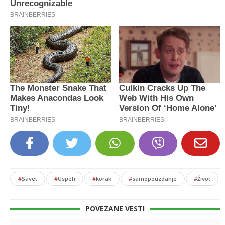
#
Savet
#
Uspeh
#
korak
#
samopouzdanje
#
Život
POVEZANE VESTI