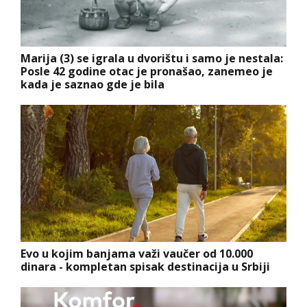
Marija (3) se igrala u dvorištu i samo je nestala:
Posle 42 godine otac je pronašao, zanemeo je
kada je saznao gde je bila
Evo u kojim banjama važi vaučer od 10.000
dinara - kompletan spisak destinacija u Srbiji