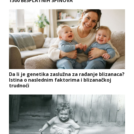
1500 BESPLATNIH SPINOVA
Da li je genetika zaslužna za rađanje blizanaca?
Istina o naslednim faktorima i blizanačkoj
trudnoći