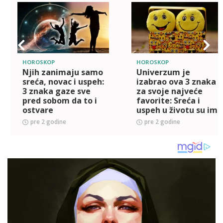
HOROSKOP
HOROSKOP
Njih zanimaju samo
Univerzum je
sreća, novac i uspeh:
izabrao ova 3 znaka
3 znaka gaze sve
za svoje najveće
pred sobom da to i
favorite: Sreća i
ostvare
uspeh u životu su im
zagarantovani
pre 2 godine
pre 2 godine