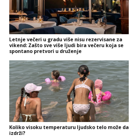
Letnje večeri u gradu više nisu rezervisane za
vikend: Zašto sve više ljudi bira večeru koja se
spontano pretvori u druženje
Koliko visoku temperaturu ljudsko telo može da
izdrži?