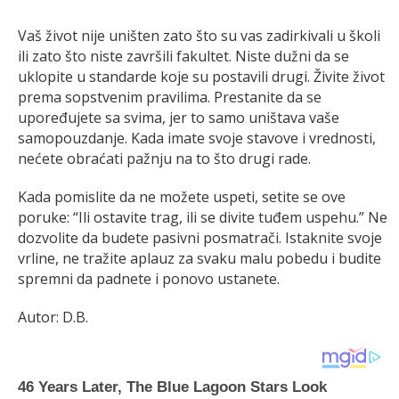
Vaš život nije uništen zato što su vas zadirkivali u školi
ili zato što niste završili fakultet. Niste dužni da se
uklopite u standarde koje su postavili drugi. Živite život
prema sopstvenim pravilima. Prestanite da se
upoređujete sa svima, jer to samo uništava vaše
samopouzdanje. Kada imate svoje stavove i vrednosti,
nećete obraćati pažnju na to što drugi rade.
Kada pomislite da ne možete uspeti, setite se ove
poruke: “Ili ostavite trag, ili se divite tuđem uspehu.” Ne
dozvolite da budete pasivni posmatrači. Istaknite svoje
vrline, ne tražite aplauz za svaku malu pobedu i budite
spremni da padnete i ponovo ustanete.
Autor: D.B.