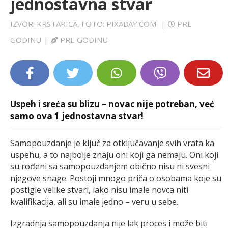
jednostavna stvar
LIFESTYLE
IZVOR: KRSTARICA, FOTO: PIXABAY.COM
|
PRE
EXTRA
GODINU
|
PRE GODINU
Uspeh i sreća su blizu – novac nije potreban, već
samo ova 1 jednostavna stvar!
Samopouzdanje je ključ za otključavanje svih vrata ka
uspehu, a to najbolje znaju oni koji ga nemaju. Oni koji
su rođeni sa samopouzdanjem obično nisu ni svesni
njegove snage. Postoji mnogo priča o osobama koje su
postigle velike stvari, iako nisu imale novca niti
kvalifikacija, ali su imale jedno – veru u sebe.
Izgradnja samopouzdanja nije lak proces i može biti