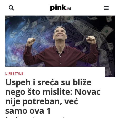
NASLOVNA
VESTI
ZADRUGA
SHOWBIZ
HRONIKA
LIFESTYLE
Uspeh i sreća su bliže
FARMERI
nego što mislite: Novac
nije potreban, već
TV
samo ova 1
SPORT