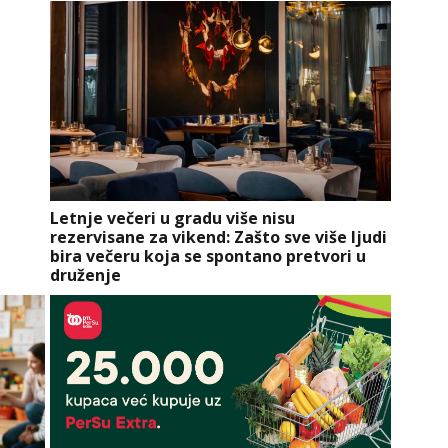
Letnje večeri u gradu više nisu
rezervisane za vikend: Zašto sve više ljudi
bira večeru koja se spontano pretvori u
druženje