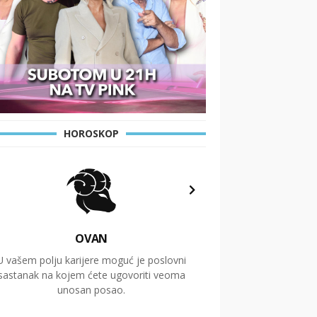
HOROSKOP
OVAN
U vašem polju karijere moguć je poslovni
Putovanja i čitav niz
sastanak na kojem ćete ugovoriti veoma
glavnu temu ovog 
unosan posao.
temelje dugoro