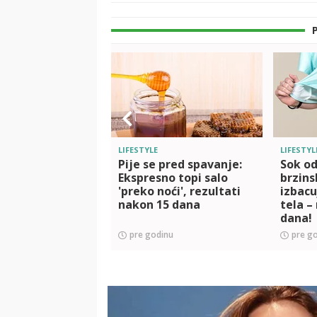
LIFESTYLE
LIFESTYL
Pije se pred spavanje:
Sok od
Ekspresno topi salo
brzinsk
'preko noći', rezultati
izbacu
nakon 15 dana
tela –
dana!
pre godinu
pre g