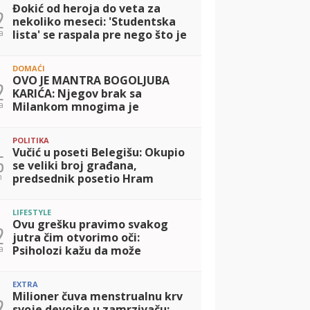
Đokić od heroja do veta za
2
nekoliko meseci: 'Studentska
a
lista' se raspala pre nego što je
i sastavljena
DOMAĆI
OVO JE MANTRA BOGOLJUBA
2
KARIĆA: Njegov brak sa
a
Milankom mnogima je
inspiracija, otkrio kako
porodicu drži na okupu i šta je
POLITIKA
TAJNA srećnog života!
Vučić u poseti Belegišu: Okupio
5
se veliki broj građana,
n
predsednik posetio Hram
Prenosa moštiju Svetog oca
Nikolaja
LIFESTYLE
Ovu grešku pravimo svakog
2
jutra čim otvorimo oči:
a
Psiholozi kažu da može
pokvariti raspoloženje za ceo
dan
EXTRA
Milioner čuva menstrualnu krv
2
svoje devojke u zamrzivaču: