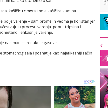
ti nam da lako utonemo u san.
sat
a, kašičicu cimeta i pola kašičice kumina.
e bolje varenje – sam bromelin veoma je koristan jer
čestvuju u procesu varenja, poput tripsina i
ometano i efikasnije varenje.
uje nadimanje i redukuje gasove.
e stomačnog sala i poznat je kao najefikasniji začin