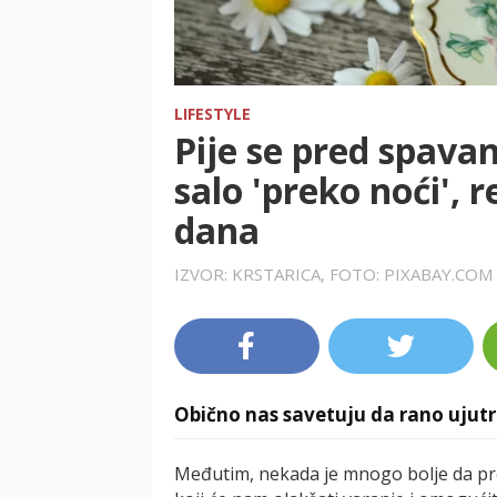
LIFESTYLE
Pije se pred spavan
salo 'preko noći', 
dana
IZVOR: KRSTARICA, FOTO: PIXABAY.COM
Obično nas savetuju da rano ujutr
Međutim, nekada je mnogo bolje da pr