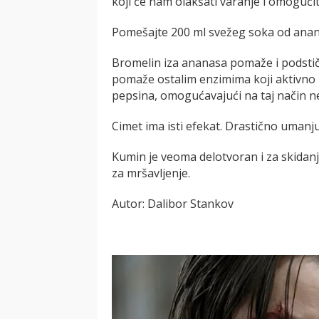
koji će nam olakšati varanje i omogući
Pomešajte 200 ml svežeg soka od ananas
Bromelin iza ananasa pomaže i podstič
pomaže ostalim enzimima koji aktivno u
pepsina, omogućavajući na taj način ne
Cimet ima isti efekat. Drastično umanj
Kumin je veoma delotvoran i za skidanj
za mršavljenje.
Autor: Dalibor Stankov