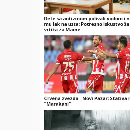
Dete sa autizmom polivali vodom i 
mu lak na usta: Potresno iskustvo že
vrtića za Mame
Crvena zvezda - Novi Pazar: Stativa 
"Marakani"