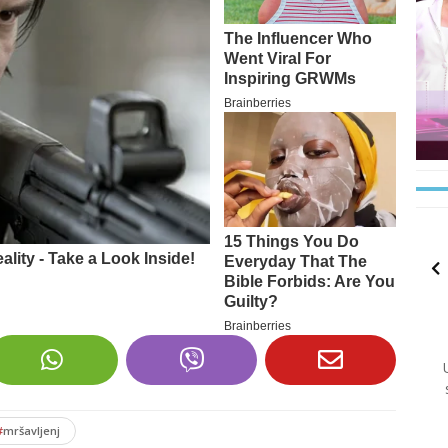
#
mršavljenj