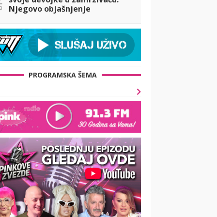
a
Njegovo objašnjenje
iznenadilo javnost
PROGRAMSKA ŠEMA