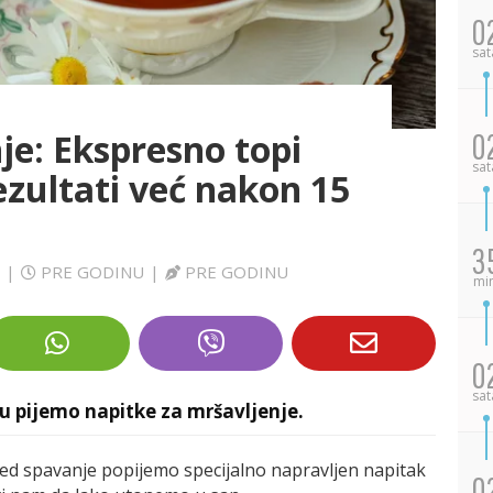
0
sat
je: Ekspresno topi
0
sat
rezultati već nakon 15
3
|
PRE GODINU
|
PRE GODINU
mi
0
sat
u pijemo napitke za mršavljenje.
ed spavanje popijemo specijalno napravljen napitak
0