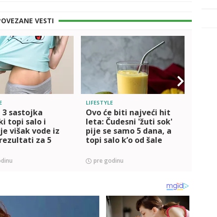
POVEZANE VESTI
E
LIFESTYLE
DOM, L
 3 sastojka
Ovo će biti najveći hit
Čaj o
i topi salo i
leta: Čudesni 'žuti sok'
biljk
je višak vode iz
pije se samo 5 dana, a
lud -
 rezultati za 5
topi salo k’o od šale
dana 
rezu
odinu
pre godinu
pre 