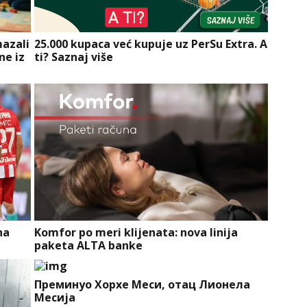
mazali
25.000 kupaca već kupuje uz PerSu Extra. A
ne iz
ti? Saznaj više
na
Komfor po meri klijenata: nova linija
paketa ALTA banke
Преминуо Хорхе Меси, отац Лионела
Месија