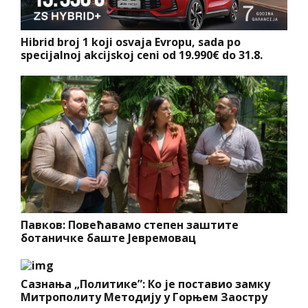
Hibrid broj 1 koji osvaja Evropu, sada po
specijalnoj akcijskoj ceni od 19.990€ do 31.8.
Павков: Повећавамо степен заштите
ботаничке баште Јевремовац
Сазнања „Политике”: Ко је поставио замку
Митрополиту Методију у Горњем Заостру