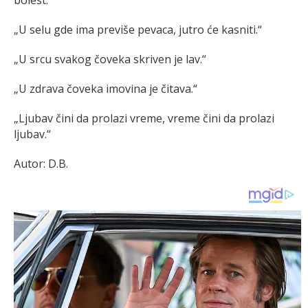
„U selu gde ima previše pevaca, jutro će kasniti.“
„U srcu svakog čoveka skriven je lav.“
„U zdrava čoveka imovina je čitava.“
„Ljubav čini da prolazi vreme, vreme čini da prolazi
ljubav.“
Autor: D.B.