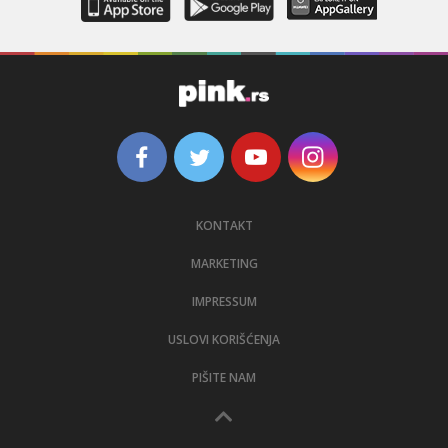
KONTAKT
MARKETING
IMPRESSUM
USLOVI KORIŠĆENJA
PIŠITE NAM