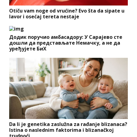
Otiču vam noge od vrućine? Evo šta da sipate u
lavor i osećaj tereta nestaje
Додик поручио амбасадору: У Сарајево сте
дошли да представљате Немачку, а не да
уређујете БиХ
Da li je genetika zaslužna za rađanje blizanaca?
Istina o naslednim faktorima i blizanačkoj
trudnoći