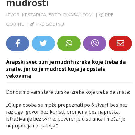
mudrosti
LIFESTYLE
IZVOR: KRSTARICA, FOTO: PIXABAY.COM
|
PRE
EXTRA
GODINU
|
PRE GODINU
Arapski svet pun je mudrih izreka koje treba da
znate, jer to je mudrost koja je opstala
vekovima
Donosimo vam stare turske izreke koje treba da znate:
„Glupa osoba se može prepoznati po 6 stvari: bes bez
razloga, govor bez koristi, promena bez napretka,
istraživanje bez svrhe, poverenje u stranca i mešanje
neprijatelja i prijatelja.“