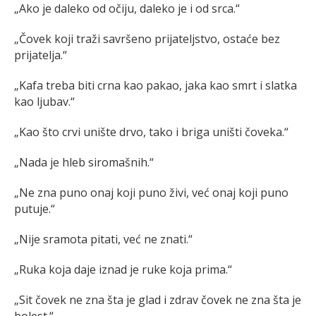
„Ako je daleko od očiju, daleko je i od srca.“
„Čovek koji traži savršeno prijateljstvo, ostaće bez
prijatelja.“
„Kafa treba biti crna kao pakao, jaka kao smrt i slatka
kao ljubav.“
„Kao što crvi unište drvo, tako i briga uništi čoveka.“
„Nada je hleb siromašnih.“
„Ne zna puno onaj koji puno živi, već onaj koji puno
putuje.“
„Nije sramota pitati, već ne znati.“
„Ruka koja daje iznad je ruke koja prima.“
„Sit čovek ne zna šta je glad i zdrav čovek ne zna šta je
bolest.“