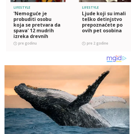
LIFESTYLE
LIFESTYLE
'Nemoguće je
Ljude koji su imali
probuditi osobu
teško detinjstvo
koja se pretvara da
prepoznaćete po
spava' 12 mudrih
ovih pet osobina
izreka drevnih
Indijanaca daje
pre godinu
pre 2 godine
životu smisao