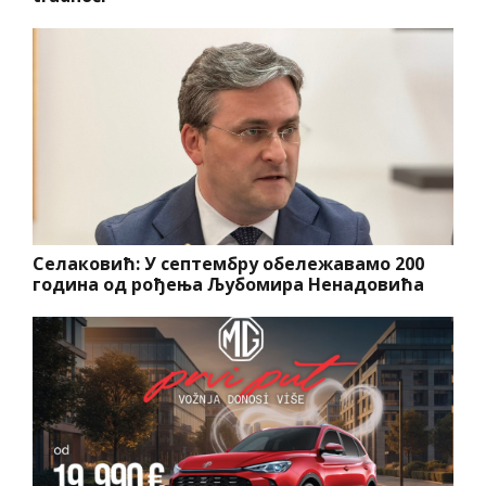
Селаковић: У септембру обележавамо 200
година од рођења Љубомира Ненадовића