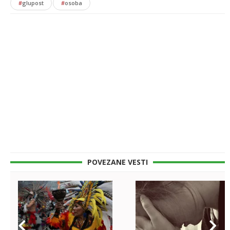
#
glupost
#
osoba
POVEZANE VESTI