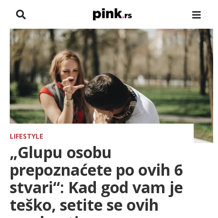
NASLOVNA
VESTI
ZADRUGA
SHOWBIZ
HRONIKA
LIFESTYLE
„Glupu osobu
FARMERI
prepoznaćete po ovih 6
stvari“: Kad god vam je
TV
teško, setite se ovih
SPORT