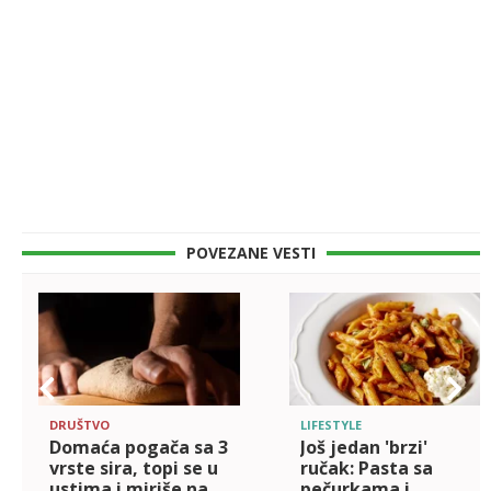
POVEZANE VESTI
DRUŠTVO
LIFESTYLE
Domaća pogača sa 3
Još jedan 'brzi'
vrste sira, topi se u
ručak: Pasta sa
ustima i miriše na
pečurkama i