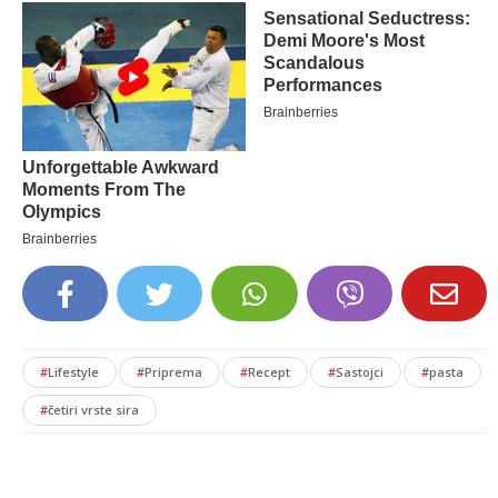
#
Lifestyle
#
Priprema
#
Recept
#
Sastojci
#
pasta
#
četiri vrste sira