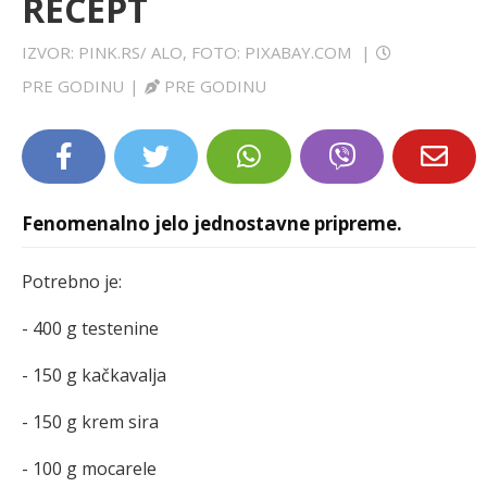
RECEPT
LIFESTYLE
IZVOR: PINK.RS/ ALO, FOTO: PIXABAY.COM
|
EXTRA
PRE GODINU
|
PRE GODINU
Fenomenalno jelo jednostavne pripreme.
Potrebno je:
- 400 g testenine
- 150 g kačkavalja
- 150 g krem sira
- 100 g mocarele