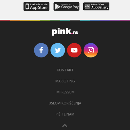
KONTAKT
MARKETING
IMPRESSUM
USLOVI KORIŠĆENJA
PIŠITE NAM