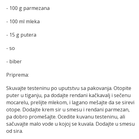
- 100 g parmezana
- 100 ml mleka
- 15 g putera
- so
- biber
Priprema:
Skuvajte testeninu po uputstvu sa pakovanja. Otopite
puter u tiganju, pa dodajte rendani kačkavalj i sečenu
mocarelu, prelijte mlekom, i lagano mešajte da se sirevi
otope. Dodajte krem sir u smesu i rendani parmezan,
pa dobro promešajte. Ocedite kuvanu testeninu, ali
sačuvajte malo vode u kojoj se kuvala. Dodajte u smesu
od sira.