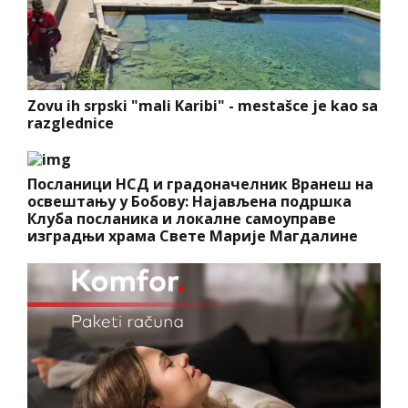
Zovu ih srpski "mali Karibi" - mestašce je kao sa
razglednice
Посланици НСД и градоначелник Вранеш на
освештању у Бобову: Најављена подршка
Клуба посланика и локалне самоуправе
изградњи храма Свете Марије Магдалине