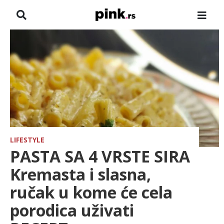
NASLOVNA
VESTI
ZADRUGA
SHOWBIZ
HRONIKA
LIFESTYLE
PASTA SA 4 VRSTE SIRA
FARMERI
Kremasta i slasna,
ručak u kome će cela
TV
porodica uživati
SPORT