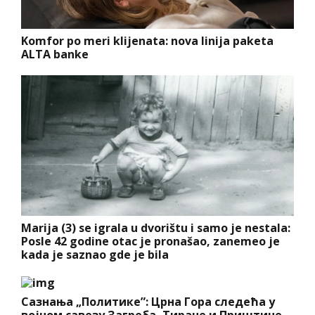
Komfor po meri klijenata: nova linija paketa
ALTA banke
Marija (3) se igrala u dvorištu i samo je nestala:
Posle 42 godine otac je pronašao, zanemeo je
kada je saznao gde je bila
Сазнања „Политике”: Црна Гора следећа у