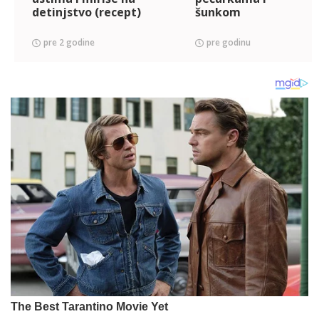
detinjstvo (recept)
šunkom
pre 2 godine
pre godinu