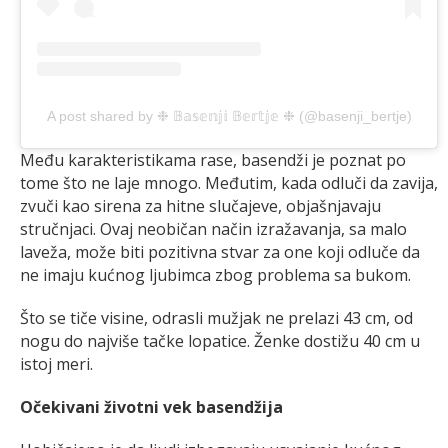
A post shared by ❉ 𝔹𝕒𝕤𝕖𝕟𝕛𝕚 𝔹𝕖𝕣𝕥𝕛𝕖 ❉ (@basenji_bertje)
Među karakteristikama rase, basendži je poznat po
tome što ne laje mnogo. Međutim, kada odluči da zavija,
zvuči kao sirena za hitne slučajeve, objašnjavaju
stručnjaci. Ovaj neobičan način izražavanja, sa malo
laveža, može biti pozitivna stvar za one koji odluče da
ne imaju kućnog ljubimca zbog problema sa bukom.
Što se tiče visine, odrasli mužjak ne prelazi 43 cm, od
nogu do najviše tačke lopatice. Ženke dostižu 40 cm u
istoj meri.
Očekivani životni vek basendžija