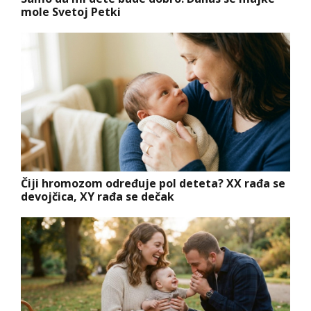
mole Svetoj Petki
Čiji hromozom određuje pol deteta? XX rađa se
devojčica, XY rađa se dečak