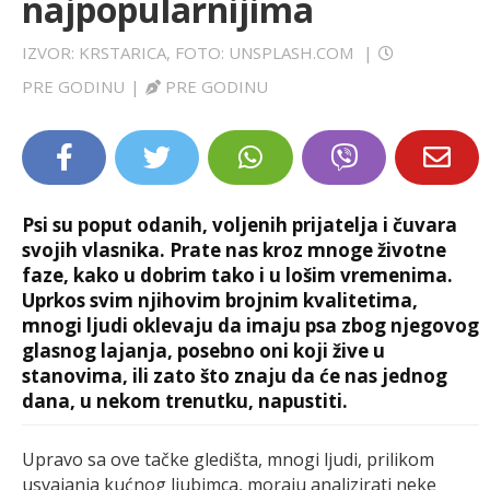
najpopularnijima
LIFESTYLE
IZVOR: KRSTARICA, FOTO: UNSPLASH.COM
|
EXTRA
PRE GODINU
|
PRE GODINU
Psi su poput odanih, voljenih prijatelja i čuvara
svojih vlasnika. Prate nas kroz mnoge životne
faze, kako u dobrim tako i u lošim vremenima.
Uprkos svim njihovim brojnim kvalitetima,
mnogi ljudi oklevaju da imaju psa zbog njegovog
glasnog lajanja, posebno oni koji žive u
stanovima, ili zato što znaju da će nas jednog
dana, u nekom trenutku, napustiti.
Upravo sa ove tačke gledišta, mnogi ljudi, prilikom
usvajanja kućnog ljubimca, moraju analizirati neke