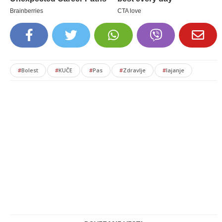
#
Bolest
#
KUČE
#
Pas
#
Zdravlje
#
lajanje