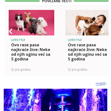
POVEZANE VESTI
LIFESTYLE
LIFESTYLE
Ovo rase pasa
Ove rase pasa
najkraće žive: Neke
najkraće žive: Neke
od njih uginu već sa
od njih uginu već sa
5 godina
5 godina
pre godinu
pre godinu