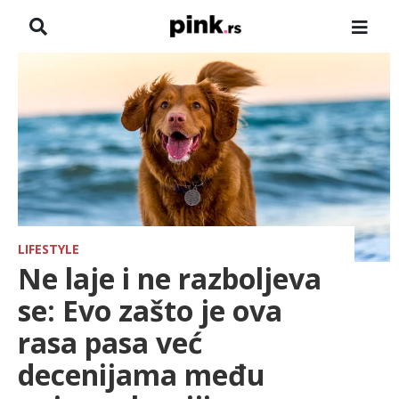
NASLOVNA
VESTI
ZADRUGA
SHOWBIZ
HRONIKA
LIFESTYLE
Ne laje i ne razboljeva
FARMERI
se: Evo zašto je ova
rasa pasa već
TV
decenijama među
SPORT