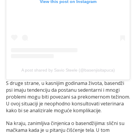
View this post on Instagram
A post shared by Savio Steele (@basenjisitapuca)
S druge strane, u kasnijim godinama života, basendži
psi imaju tendenciju da postanu sedentarni i mnogi
problemi mogu biti povezani sa prekomernom težinom.
U ovoj situaciji je neophodno konsultovati veterinara
kako bi se analizirale moguće komplikacije.
Na kraju, zanimljiva činjenica o basendžijima: slični su
mačkama kada je u pitanju čišćenje tela. U tom