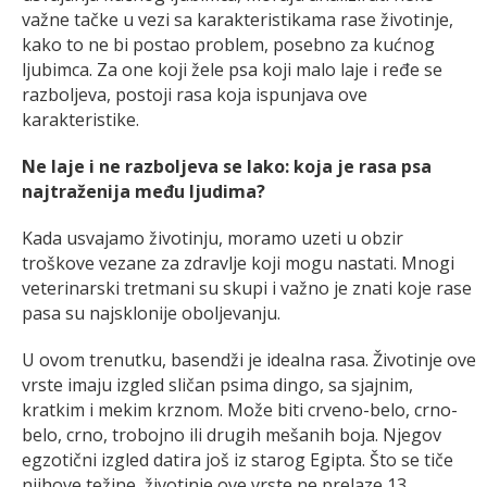
važne tačke u vezi sa karakteristikama rase životinje,
kako to ne bi postao problem, posebno za kućnog
ljubimca. Za one koji žele psa koji malo laje i ređe se
razboljeva, postoji rasa koja ispunjava ove
karakteristike.
Ne laje i ne razboljeva se lako: koja je rasa psa
najtraženija među ljudima?
Kada usvajamo životinju, moramo uzeti u obzir
troškove vezane za zdravlje koji mogu nastati. Mnogi
veterinarski tretmani su skupi i važno je znati koje rase
pasa su najsklonije oboljevanju.
U ovom trenutku, basendži je idealna rasa. Životinje ove
vrste imaju izgled sličan psima dingo, sa sjajnim,
kratkim i mekim krznom. Može biti crveno-belo, crno-
belo, crno, trobojno ili drugih mešanih boja. Njegov
egzotični izgled datira još iz starog Egipta. Što se tiče
njihove težine, životinje ove vrste ne prelaze 13