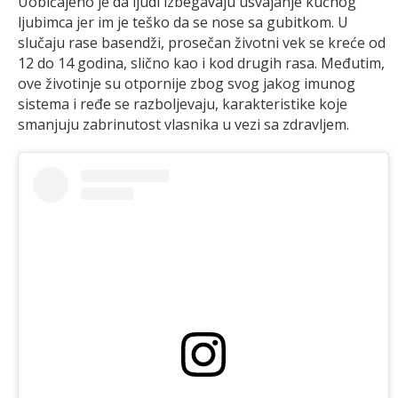
Uobičajeno je da ljudi izbegavaju usvajanje kućnog
ljubimca jer im je teško da se nose sa gubitkom. U
slučaju rase basendži, prosečan životni vek se kreće od
12 do 14 godina, slično kao i kod drugih rasa. Međutim,
ove životinje su otpornije zbog svog jakog imunog
sistema i ređe se razboljevaju, karakteristike koje
smanjuju zabrinutost vlasnika u vezi sa zdravljem.