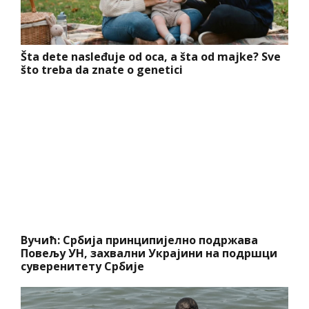
Šta dete nasleđuje od oca, a šta od majke? Sve
što treba da znate o genetici
Вучић: Србија принципијелно подржава
Повељу УН, захвални Украјини на подршци
суверенитету Србије