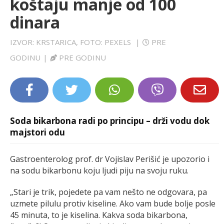
koštaju manje od 100
LIFESTYLE
dinara
EXTRA
IZVOR: KRSTARICA, FOTO: PEXELS
|
PRE
GODINU
|
PRE GODINU
Soda bikarbona radi po principu – drži vodu dok
majstori odu
Gastroenterolog prof. dr Vojislav Perišić je upozorio i
na sodu bikarbonu koju ljudi piju na svoju ruku.
„Stari je trik, pojedete pa vam nešto ne odgovara, pa
uzmete pilulu protiv kiseline. Ako vam bude bolje posle
45 minuta, to je kiselina. Kakva soda bikarbona,