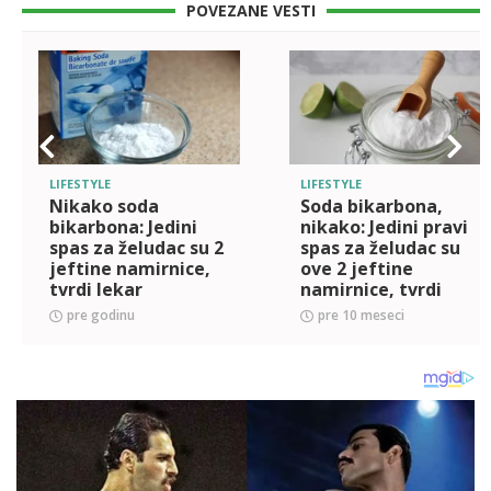
POVEZANE VESTI
LIFESTYLE
LIFESTYLE
Nikako soda
Soda bikarbona,
bikarbona: Jedini
nikako: Jedini pravi
spas za želudac su 2
spas za želudac su
jeftine namirnice,
ove 2 jeftine
tvrdi lekar
namirnice, tvrdi
doktor
pre godinu
pre 10 meseci