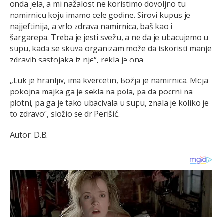
onda jela, a mi nažalost ne koristimo dovoljno tu
namirnicu koju imamo cele godine. Sirovi kupus je
najjeftinija, a vrlo zdrava namirnica, baš kao i
šargarepa. Treba je jesti svežu, a ne da je ubacujemo u
supu, kada se skuva organizam može da iskoristi manje
zdravih sastojaka iz nje“, rekla je ona.
„Luk je hranljiv, ima kvercetin, Božja je namirnica. Moja
pokojna majka ga je sekla na pola, pa da pocrni na
plotni, pa ga je tako ubacivala u supu, znala je koliko je
to zdravo“, složio se dr Perišić.
Autor: D.B.