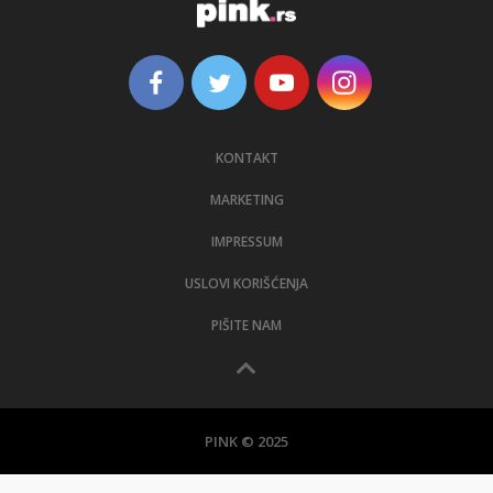
KONTAKT
MARKETING
IMPRESSUM
USLOVI KORIŠĆENJA
PIŠITE NAM
PINK © 2025