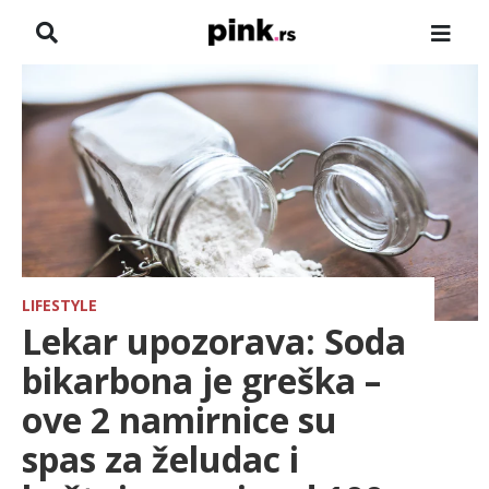
NASLOVNA
VESTI
ZADRUGA
SHOWBIZ
HRONIKA
LIFESTYLE
Lekar upozorava: Soda
PINKOVE ZVEZDE
bikarbona je greška –
ove 2 namirnice su
TV
spas za želudac i
SPORT