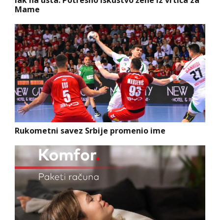
lak na usta: Potresno iskustvo žene iz vrtića za
Mame
Rukometni savez Srbije promenio ime