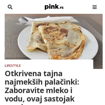
NASLOVNA
VESTI
ZADRUGA
SHOWBIZ
HRONIKA
LIFESTYLE
Otkrivena tajna
PINKOVE ZVEZDE
najmekših palačinki:
Zaboravite mleko i
TV
vodu, ovaj sastojak
SPORT