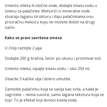
Umesto mleka ili obične vode, dodajte kiselu vodu u
smesu za palačinke. Mehurići iz mineralne vode
stvaraju laganu strukturu i daju palačinkama onu
prozračnu mekoću koju ne možete dobiti na drugi
način.
Kako se pravi savršena smesa
U činiji razbijte 2 jaja.
Dodajte 200 g brašna, šećer po ukusu i prstohvat soli.
Umesto mleka, sipajte kiselu vodu – oko 250 ml.
Ubacite 3 kašike ulja i dobro umutite.
Zamislite palačinku koja se savija kao svila, a kada je
zagrizete – nema suvoće, samo lagana tekstura koja se
topi. To je efekat koji donosi kisela voda.