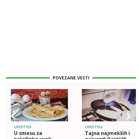
POVEZANE VESTI
LIFESTYLE
LIFESTYLE
U smesu za
Tajna najmekših i
palačinke uvek
najvazdušastijih