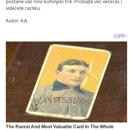
postane vaš novi kuhinjski trik. Probajte već večeras i
videćete razliku.
Autor: A.A.