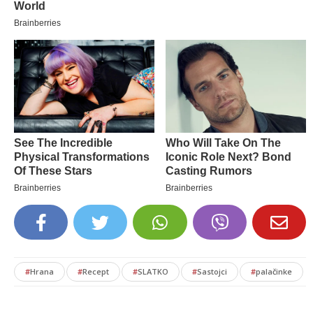
#
Hrana
#
Recept
#
SLATKO
#
Sastojci
#
palačinke