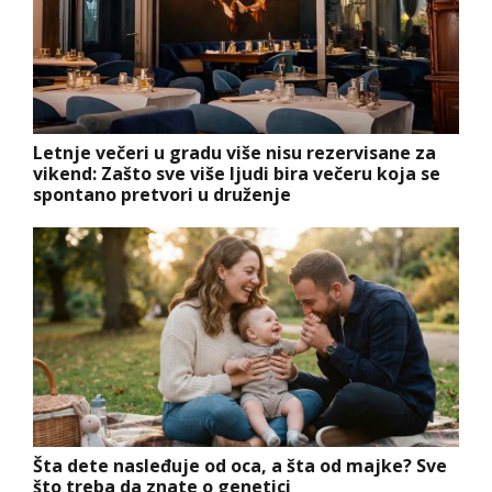
Letnje večeri u gradu više nisu rezervisane za
vikend: Zašto sve više ljudi bira večeru koja se
spontano pretvori u druženje
Šta dete nasleđuje od oca, a šta od majke? Sve
što treba da znate o genetici