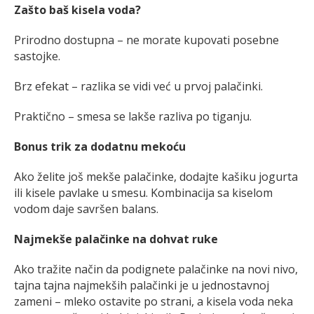
Zašto baš kisela voda?
Prirodno dostupna – ne morate kupovati posebne
sastojke.
Brz efekat – razlika se vidi već u prvoj palačinki.
Praktično – smesa se lakše razliva po tiganju.
Bonus trik za dodatnu mekoću
Ako želite još mekše palačinke, dodajte kašiku jogurta
ili kisele pavlake u smesu. Kombinacija sa kiselom
vodom daje savršen balans.
Najmekše palačinke na dohvat ruke
Ako tražite način da podignete palačinke na novi nivo,
tajna tajna najmekših palačinki je u jednostavnoj
zameni – mleko ostavite po strani, a kisela voda neka