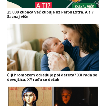
25.000 kupaca već kupuje uz PerSu Extra. A ti?
Saznaj više
Čiji hromozom određuje pol deteta? XX rađa se
devojčica, XY rađa se dečak