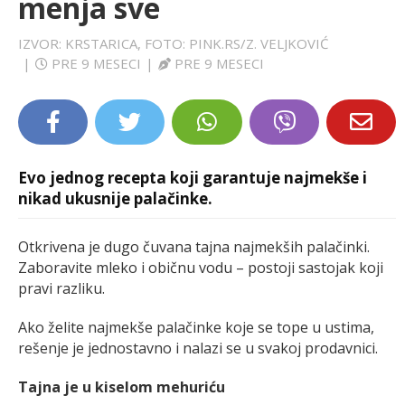
menja sve
LIFESTYLE
IZVOR: KRSTARICA, FOTO: PINK.RS/Z. VELJKOVIĆ
|
PRE 9 MESECI
|
PRE 9 MESECI
EXTRA
Evo jednog recepta koji garantuje najmekše i
nikad ukusnije palačinke.
Otkrivena je dugo čuvana tajna najmekših palačinki.
Zaboravite mleko i običnu vodu – postoji sastojak koji
pravi razliku.
Ako želite najmekše palačinke koje se tope u ustima,
rešenje je jednostavno i nalazi se u svakoj prodavnici.
Tajna je u kiselom mehuriću