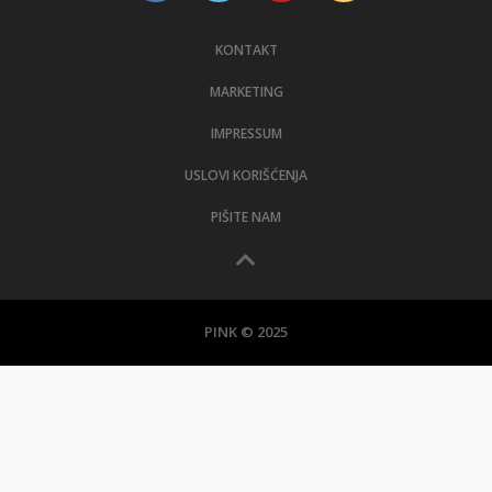
KONTAKT
MARKETING
IMPRESSUM
USLOVI KORIŠĆENJA
PIŠITE NAM
PINK © 2025