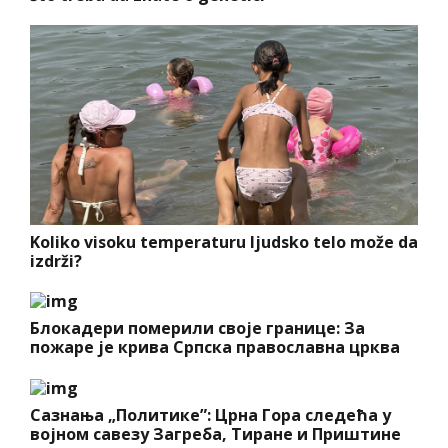
Koliko visoku temperaturu ljudsko telo može da
izdrži?
Блокадери померили своје границе: За
пожаре је крива Српска православна црква
Сазнања „Политике”: Црна Гора следећа у
војном савезу Загреба, Тиране и Приштине