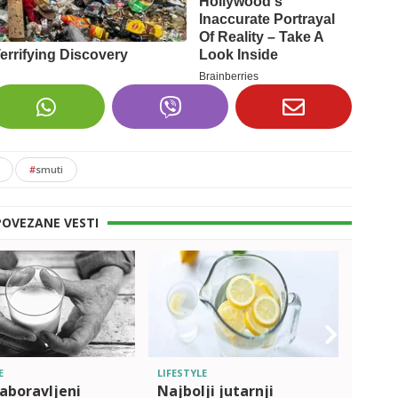
#
smuti
POVEZANE VESTI
E
LIFESTYLE
LIFEST
aboravljeni
Najbolji jutarnji
Ujut