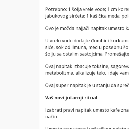
Potrebno: 1 šolja vrele vode; 1 cm kor
jabukovog sirćeta; 1 kašičica meda; po
Ovo je možda najjači napitak umesto ka
U vrelu vodu dodajte đumbir i kurkumu 
siće, sok od limuna, med u posebnu šo
šolju sa ostalim sastojcima. Promešajte 
Ovaj napitak izbacuje toksine, sagoreva
metabolizma, alkalizuje telo, i daje v
Ovaj super napitak je u stanju da spreči
Vaš novi jutarnji ritual
Izabrati pravi napitak umesto kafe znač
način.
Umesto trenutnog i veštačkog naleta en