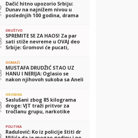
Dačić hitno upozorio Srbiju:
2
Dunav na najnižem nivou u
a
poslednjih 100 godina, drama
sa požarima ne prestaje
DRUŠTVO
SPREMITE SE ZA HAOS! Za par
3
sati stiže nevreme u OVAJ deo
a
Srbije: Gromovi će pucati,
duvaće olujni vetar - evo kad
kreće
DOMAĆI
MUSTAFA DRUDŽIĆ STAO UZ
3
HANU I NERIJA: Oglasio se
a
nakon njihovoh sukoba sa Aneli
i poslao jasnu poruku: Zar vas
nije sramota?
HRONIKA
Saslušani zbog 85 kilograma
3
droge: VJT traži pritvor za
a
tročlanu grupu, narkotike
pretovarali iz kamiona
POLITIKA
Radulović: Ko iz policije štiti dr
3
Milića da je mogao godinu i po