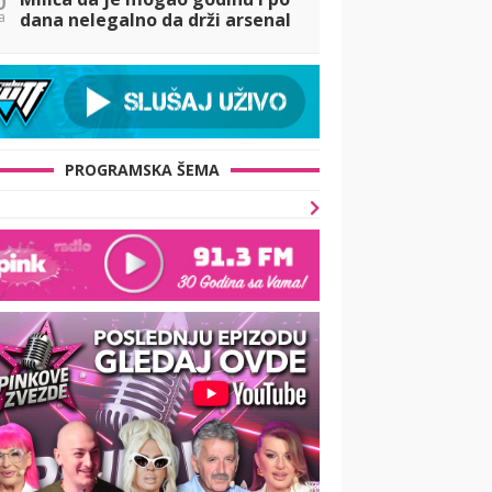
a
dana nelegalno da drži arsenal
oružja u svom posedu
PROGRAMSKA ŠEMA