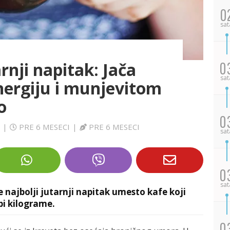
0
sat
arnji napitak: Jača
0
sat
nergiju i munjevitom
o
0
|
PRE 6 MESECI
|
PRE 6 MESECI
sat
0
sat
e najbolji jutarnji napitak umesto kafe koji
pi kilograme.
0