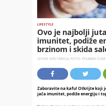
LIFESTYLE
Ovo je najbolji jut
imunitet, podiže e
brzinom i skida sal
IZVOR: KRSTARICA, FOTO: PIXABAY.COM
Zaboravite na kafu! Otkrijte koji j
jača imunitet, podiže energiju i to