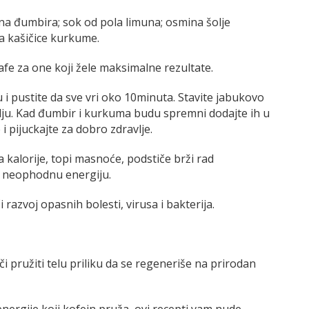
ena đumbira; sok od pola limuna; osmina šolje
la kašičice kurkume.
fe za one koji žele maksimalne rezultate.
i pustite da sve vri oko 10minuta. Stavite jabukovo
lju. Kad đumbir i kurkuma budu spremni dodajte ih u
i pijuckajte za dobro zdravlje.
 kalorije, topi masnoće, podstiče brži rad
am neophodnu energiju.
 razvoj opasnih bolesti, virusa i bakterija.
i pružiti telu priliku da se regeneriše na prirodan
ergije koji kofein pruža, ovi recepti vam nude