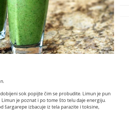
n.
 dobijeni sok popijte čim se probudite. Limun je pun
. Limun je poznat i po tome što telu daje energiju.
d šargarepe izbacuje iz tela parazite i toksine,