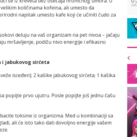
ći se iz kreveta bez osećaja hroničnog umora. U
sat
elikim količinama kofeina, ali umesto da
prirodni napitak umesto kafe koji će učiniti čudo za
i sokovi deluju na vaš organizam na pet nivoa – jačaju
ju mršavljenje, podižu nivo energije i efikasno
 i jabukovog sirćeta
veže isceđen); 2 kašike jabukovog sirćeta; 1 kašika
a popijte prvo ujutru. Posle popijte još jednu čašu
bacite toksine iz organizma. Med u kombinaciji sa
ladi, ali će isto tako dati dovoljno energije vašem
eze.