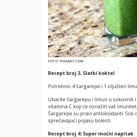
FOTO: PIXABAY.COM
Recept broj 3. Slatki koktel
Potrebno: 4 šargarepe i 1 oljušten limu
Ubacite šargarepu i limun u sokovnik i
vitamina C koji će osnažiti vaš imunitet
Šargarepe su pravi antioksidanti. Sok o
sprečavajući pojavu bolesti.
Recept broj 4: Super moćni napitak