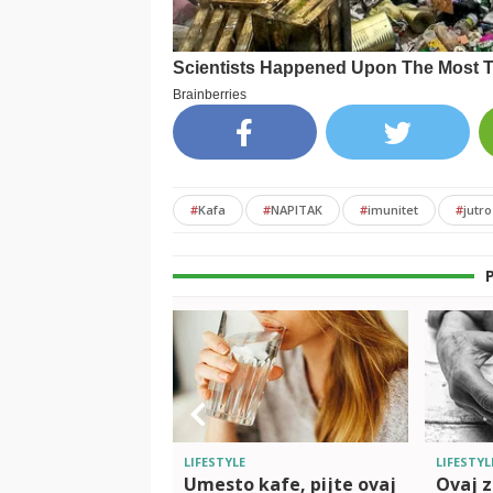
#
Kafa
#
NAPITAK
#
imunitet
#
jutro
LIFESTYLE
LIFESTYL
Umesto kafe, pijte ovaj
Ovaj z