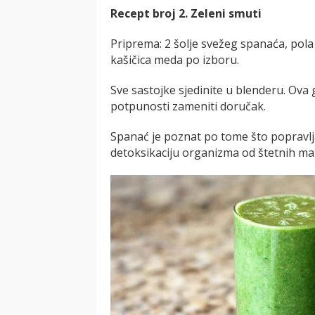
Recept broj 2. Zeleni smuti
Priprema: 2 šolje svežeg spanaća, pol
kašičica meda po izboru.
Sve sastojke sjedinite u blenderu. Ova
potpunosti zameniti doručak.
Spanać je poznat po tome što popravlj
detoksikaciju organizma od štetnih mat