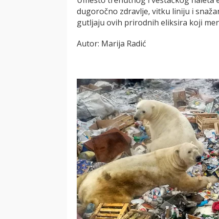
dugoročno zdravlje, vitku liniju i snaž
gutljaju ovih prirodnih eliksira koji men
Autor: Marija Radić