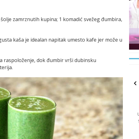
a šolje zamrznutih kupina; 1 komadić svežeg đumbira,
 gusta kaša je idealan napitak umesto kafe jer može u
a raspoloženje, dok đumbir vrši dubinsku
erija.