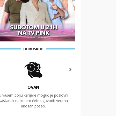
HOROSKOP
OVAN
U vašem polju karijere moguć je poslovni
Putovanja i čitav niz
sastanak na kojem ćete ugovoriti veoma
glavnu temu ovog 
unosan posao.
temelje dugoro