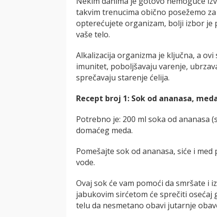
Nekim danima je gotovo nemoguće izvu
takvim trenucima obično posežemo za v
opterećujete organizam, bolji izbor je 
vaše telo.
Alkalizacija organizma je ključna, a ov
imunitet, poboljšavaju varenje, ubrzava
sprečavaju starenje ćelija.
Recept broj 1: Sok od ananasa, meda
Potrebno je: 200 ml soka od ananasa (s
domaćeg meda.
Pomešajte sok od ananasa, siće i med p
vode.
Ovaj sok će vam pomoći da smršate i iz
jabukovim sirćetom će sprečiti osećaj g
telu da nesmetano obavi jutarnje obav