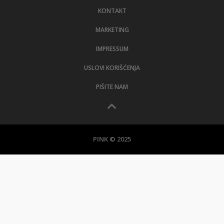
KONTAKT
MARKETING
IMPRESSUM
USLOVI KORIŠĆENJA
PIŠITE NAM
PINK © 2025