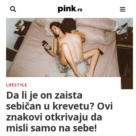
NASLOVNA
VESTI
ZADRUGA
SHOWBIZ
HRONIKA
LIFESTYLE
Da li je on zaista
PINKOVE ZVEZDE
sebičan u krevetu? Ovi
znakovi otkrivaju da
ODEON
misli samo na sebe!
SPORT