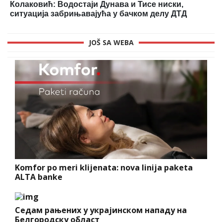
Колаковић: Водостаји Дунава и Тисе ниски,
ситуација забрињавајућа у бачком делу ДТД
JOŠ SA WEBA
Komfor po meri klijenata: nova linija paketa
ALTA banke
Седам рањених у украјинском нападу на
Белгородску област