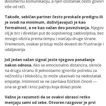
dvosmernu komunikaciju, a njen izostanak često govori
više od reči.
Takođe, sebičan partner često preskače predigru ili
je svodi na minimum, doživljavajući je kao
formalnost, a ne kao važan deo povezivanja.
Njegov
cilj je brz i direktan put do sopstvenog zadovoljstva, bez
mnogo obzira prema tempu i osećaju druge strane.
Vremenom, ovakav pristup može dovesti do frustracije i
udaljavanja.
Još jedan važan signal jeste njegovo ponašanje
nakon odnosa.
Ako se emocionalno distancira, okreće
na drugu stranu ili jednostavno ignoriše potrebu za
nežnošću i bliskošću, to može ukazivati na nedostatak
empatije. Intimnost se ne završava fizičkim činom —
ona se gradi i kroz pažnju koja dolazi posle.
Važno je razumeti da se ovakvi obrasci retko
menjaju sami od sebe. Otvoren razgovor je prvi