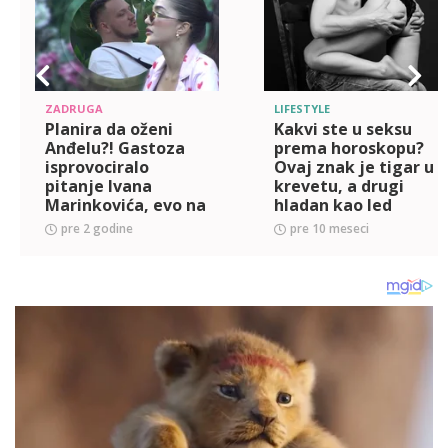
ZADRUGA
LIFESTYLE
Planira da oženi
Kakvi ste u seksu
Anđelu?! Gastoza
prema horoskopu?
isprovociralo
Ovaj znak je tigar u
pitanje Ivana
krevetu, a drugi
Marinkovića, evo na
hladan kao led
koji korak planira
pre 2 godine
pre 10 meseci
da se odvaži!
(VIDEO)