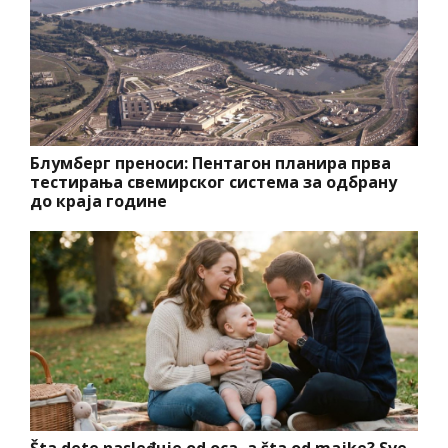
Блумберг преноси: Пентагон планира прва
тестирања свемирског система за одбрану
до краја године