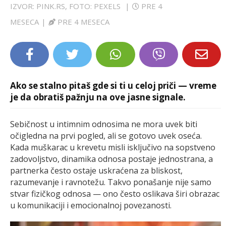
IZVOR: PINK.RS, FOTO: PEXELS
|
PRE 4
LIFESTYLE
MESECA
|
PRE 4 MESECA
EXTRA
Ako se stalno pitaš gde si ti u celoj priči — vreme
je da obratiš pažnju na ove jasne signale.
Sebičnost u intimnim odnosima ne mora uvek biti
očigledna na prvi pogled, ali se gotovo uvek oseća.
Kada muškarac u krevetu misli isključivo na sopstveno
zadovoljstvo, dinamika odnosa postaje jednostrana, a
partnerka često ostaje uskraćena za bliskost,
razumevanje i ravnotežu. Takvo ponašanje nije samo
stvar fizičkog odnosa — ono često oslikava širi obrazac
u komunikaciji i emocionalnoj povezanosti.