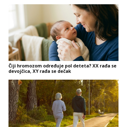
Čiji hromozom određuje pol deteta? XX rađa se
devojčica, XY rađa se dečak