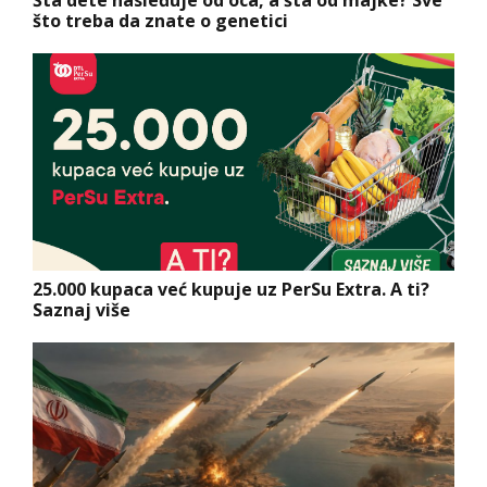
Šta dete nasleđuje od oca, a šta od majke? Sve
što treba da znate o genetici
25.000 kupaca već kupuje uz PerSu Extra. A ti?
Saznaj više