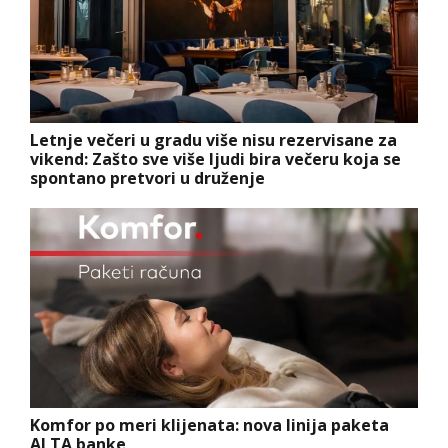
Letnje večeri u gradu više nisu rezervisane za
vikend: Zašto sve više ljudi bira večeru koja se
spontano pretvori u druženje
Komfor po meri klijenata: nova linija paketa
ALTA banke