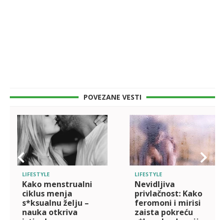
POVEZANE VESTI
LIFESTYLE
LIFESTYLE
Kako menstrualni
Nevidljiva
ciklus menja
privlačnost: Kako
s*ksualnu želju –
feromoni i mirisi
nauka otkriva
zaista pokreću