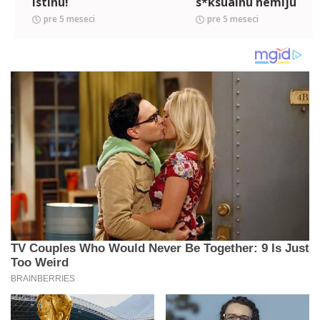
istinu!
s*ksualnu hemiju
pre 5 meseci
pre 5 meseci