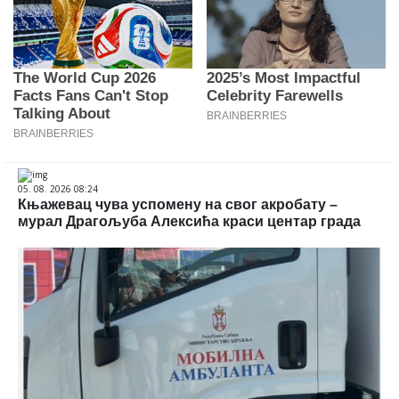
05. 08. 2026 08:24
Књажевац чува успомену на свог акробату –
мурал Драгoљуба Алексића краси центар града