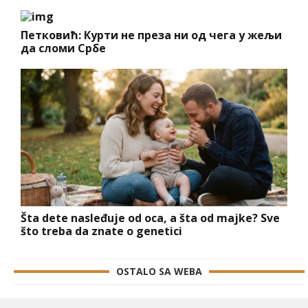
Петковић: Курти не преза ни од чега у жељи
да сломи Србе
Šta dete nasleđuje od oca, a šta od majke? Sve
što treba da znate o genetici
OSTALO SA WEBA