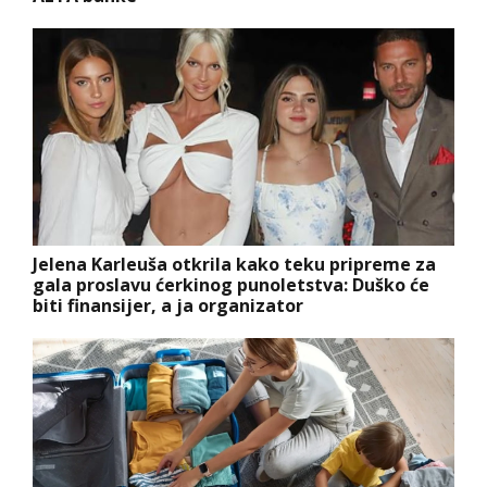
Jelena Karleuša otkrila kako teku pripreme za
gala proslavu ćerkinog punoletstva: Duško će
biti finansijer, a ja organizator