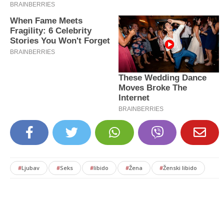
#
Ljubav
#
Seks
#
libido
#
Žena
#
Ženski libido