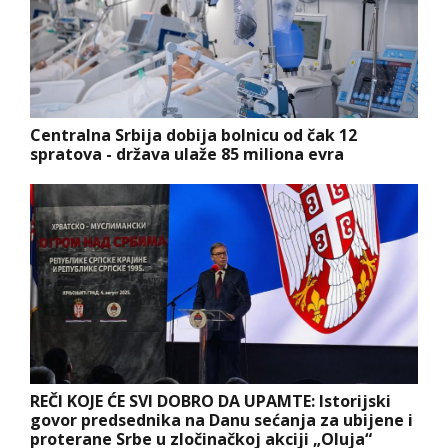
Centralna Srbija dobija bolnicu od čak 12
spratova - država ulaže 85 miliona evra
REČI KOJE ĆE SVI DOBRO DA UPAMTE: Istorijski
govor predsednika na Danu sećanja za ubijene i
proterane Srbe u zločinačkoj akciji „Oluja“