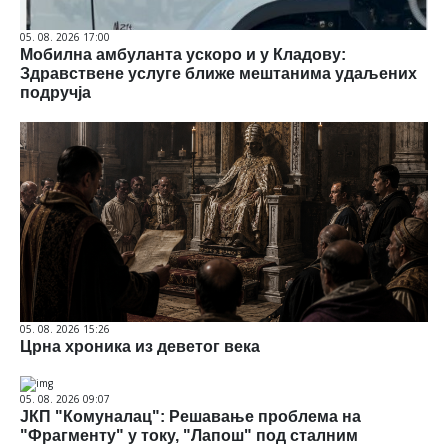
05. 08. 2026 17:00
Мобилна амбуланта ускоро и у Кладову:
Здравствене услуге ближе мештанима удаљених
подручја
05. 08. 2026 15:26
Црна хроника из деветог века
05. 08. 2026 09:07
ЈКП "Комуналац": Решавање проблема на
"Фрагменту" у току, "Лапош" под сталним