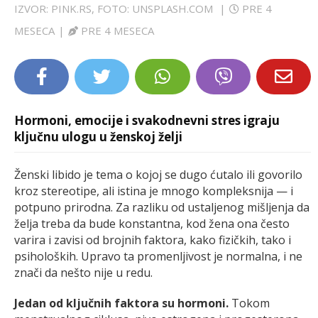
IZVOR: PINK.RS, FOTO: UNSPLASH.COM
|
PRE 4
LIFESTYLE
MESECA
|
PRE 4 MESECA
EXTRA
Hormoni, emocije i svakodnevni stres igraju
ključnu ulogu u ženskoj želji
Ženski libido je tema o kojoj se dugo ćutalo ili govorilo
kroz stereotipe, ali istina je mnogo kompleksnija — i
potpuno prirodna. Za razliku od ustaljenog mišljenja da
želja treba da bude konstantna, kod žena ona često
varira i zavisi od brojnih faktora, kako fizičkih, tako i
psiholoških. Upravo ta promenljivost je normalna, i ne
znači da nešto nije u redu.
Jedan od ključnih faktora su hormoni.
Tokom