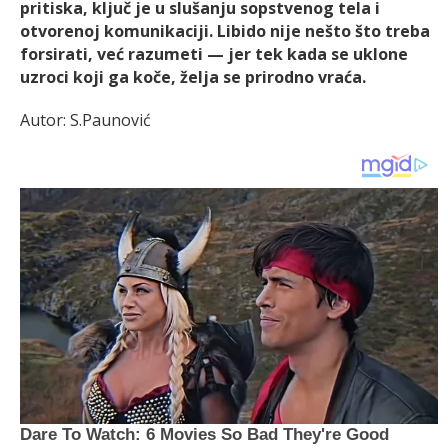
pritiska, ključ je u slušanju sopstvenog tela i
otvorenoj komunikaciji. Libido nije nešto što treba
forsirati, već razumeti — jer tek kada se uklone
uzroci koji ga koče, želja se prirodno vraća.
Autor: S.Paunović