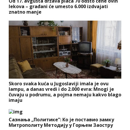
Od 17. avgusta država plaća 70 odsto cene ovih
lekova – građani će umesto 6.000 izdvajati
znatno manje
Skoro svaka kuća u Jugoslaviji imala je ovu
lampu, a danas vredi i do 2.000 evra: Mnogi je
čuvaju u podrumu, a pojma nemaju kakvo blago
imaju
Сазнања „Политике”: Ко је поставио замку
Митрополиту Методију у Горњем Заостру