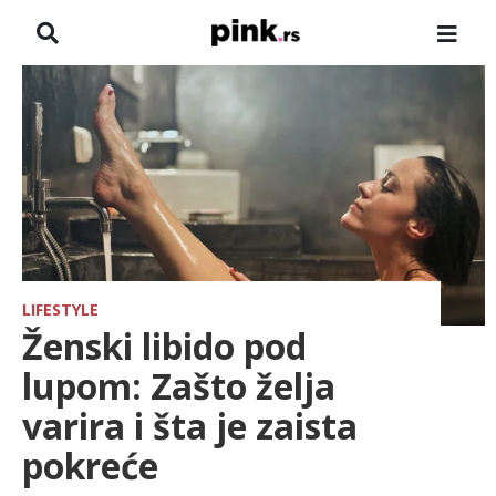
NASLOVNA
VESTI
ZADRUGA
SHOWBIZ
HRONIKA
LIFESTYLE
Ženski libido pod
PINKOVE ZVEZDE
lupom: Zašto želja
varira i šta je zaista
ODEON
pokreće
SPORT