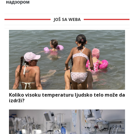
надзором
JOŠ SA WEBA
Koliko visoku temperaturu ljudsko telo može da
izdrži?