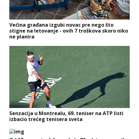
Većina građana izgubi novac pre nego što
stigne na letovanje - ovih 7 troškova skoro niko
ne planira
Senzacija u Montrealu, 69. teniser na ATP listi
izbacio trećeg tenisera sveta