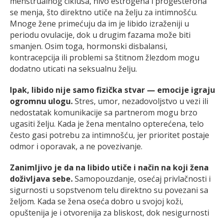
menstrualnog ciklusa, nivo estrogena i progesterona
se menja, što direktno utiče na želju za intimnošću.
Mnoge žene primećuju da im je libido izraženiji u
periodu ovulacije, dok u drugim fazama može biti
smanjen. Osim toga, hormonski disbalansi,
kontracepcija ili problemi sa štitnom žlezdom mogu
dodatno uticati na seksualnu želju.
Ipak, libido nije samo fizička stvar — emocije igraju
ogromnu ulogu.
Stres, umor, nezadovoljstvo u vezi ili
nedostatak komunikacije sa partnerom mogu brzo
ugasiti želju. Kada je žena mentalno opterećena, telo
često gasi potrebu za intimnošću, jer prioritet postaje
odmor i oporavak, a ne povezivanje.
Zanimljivo je da na libido utiče i način na koji žena
doživljava sebe.
Samopouzdanje, osećaj privlačnosti i
sigurnosti u sopstvenom telu direktno su povezani sa
željom. Kada se žena oseća dobro u svojoj koži,
opuštenija je i otvorenija za bliskost, dok nesigurnosti