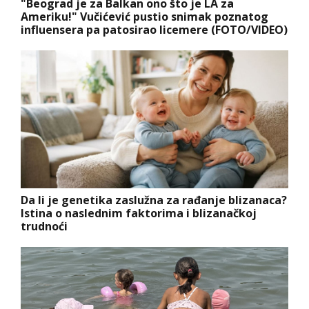
"Beograd je za Balkan ono što je LA za
Ameriku!" Vučićević pustio snimak poznatog
influensera pa patosirao licemere (FOTO/VIDEO)
Da li je genetika zaslužna za rađanje blizanaca?
Istina o naslednim faktorima i blizanačkoj
trudnoći