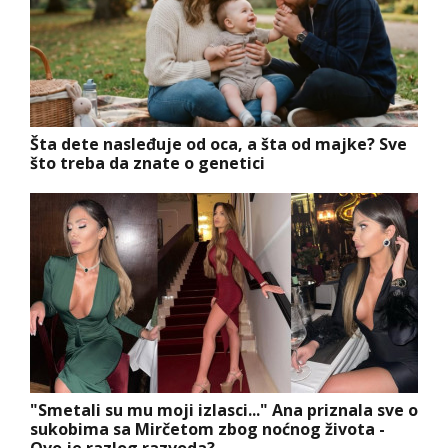
Šta dete nasleđuje od oca, a šta od majke? Sve
što treba da znate o genetici
"Smetali su mu moji izlasci..." Ana priznala sve o
sukobima sa Mirčetom zbog noćnog života -
Ovo je razlog razvoda?