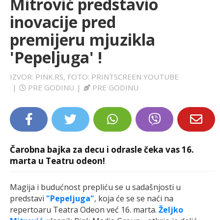
Mitrović predstavio
LIFESTYLE
inovacije pred
premijeru mjuzikla
EXTRA
'Pepeljuga' !
IZVOR: PINK.RS, FOTO: PRINTSCREEN YOUTUBE
|
PRE GODINU
|
PRE GODINU
Čarobna bajka za decu i odrasle čeka vas 16.
marta u Teatru odeon!
Magija i budućnost prepliću se u sadašnjosti u
predstavi
"Pepeljuga"
, koja će se se naći na
repertoaru Teatra Odeon već 16. marta.
Željko