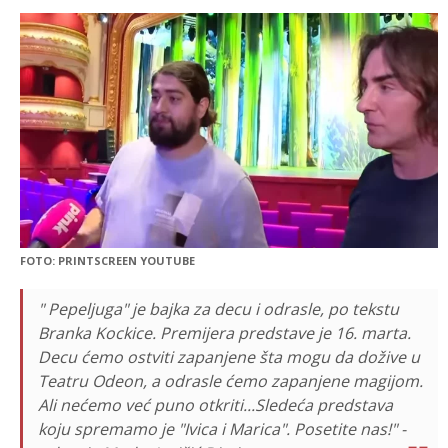
FOTO: PRINTSCREEN YOUTUBE
" Pepeljuga" je bajka za decu i odrasle, po tekstu
Branka Kockice. Premijera predstave je 16. marta.
Decu ćemo ostviti zapanjene šta mogu da dožive u
Teatru Odeon, a odrasle ćemo zapanjene magijom.
Ali nećemo već puno otkriti...Sledeća predstava
koju spremamo je "Ivica i Marica". Posetite nas!" -