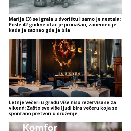
Marija (3) se igrala u dvorištu i samo je nestala:
Posle 42 godine otac je pronašao, zanemeo je
kada je saznao gde je bila
Letnje večeri u gradu više nisu rezervisane za
vikend: Zašto sve više ljudi bira večeru koja se
spontano pretvori u druženje