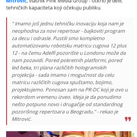
Mitrović
, vlasnik Pink Media Group - otkrio je delić
tehničkih kapaciteta koji očekuju publiku.
" Imamo još jednu tehničku inovaciju koja nam je
neophodna za novi repertoar - bajkoviti program
za decu i odrasle. Pustili smo kompletno
automatizovanu robotsku matricu cugova 12 plus
12 - na čemu Adelfi pozorište u Londonu može da
nam pozavidi. Pored pokretnih platformi, pored
led beka, tri plana različitih hologramskih
projekcija - sada imamo i mogućnost da celu
matricu različitih cugova spuštamo, bojimo,
projektujemo. Ponosan sam na PR-DC koji je ovo u
rekordom vremenu izveo. Ideja je da ponudimo
nešto potpuno novo i drugačije od standardnog
pozorišnog repertoara u Beogradu." - rekao je
Mitrović.