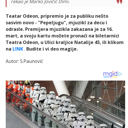
rekao je Marko Jovičić Dimi.
Teatar Odeon, pripremio je za publiku nešto
sasvim novo - "Pepeljugu", mjuzikl za decu i
odrasle. Premijera mjuzikla zakazana je za 16.
mart, a svoju kartu možete pronaći na biletarnici
Teatra Odeon, u Ulici kraljice Natalije 45, ili klikom
na
LINK
.
Budite i vi deo magije.
Autor: S.Paunović