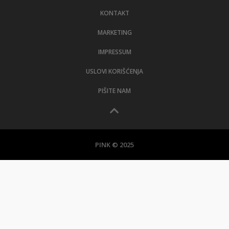
KONTAKT
MARKETING
IMPRESSUM
USLOVI KORIŠĆENJA
PIŠITE NAM
PINK © 2025