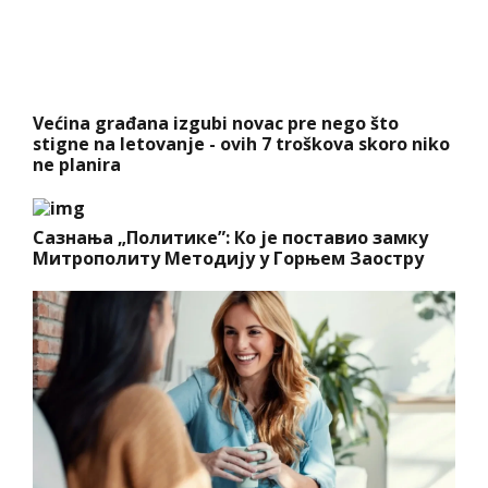
Većina građana izgubi novac pre nego što
stigne na letovanje - ovih 7 troškova skoro niko
ne planira
Сазнања „Политике”: Ко је поставио замку
Митрополиту Методију у Горњем Заостру