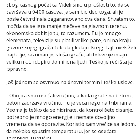
zbog kasnog početka. Videli smo u prošlosti to, da se
završava u 04.00 časova, ja sam bio deo toga, ali je
posle četvrtfinala zagarantovano dva dana. Shvatam to,
možda da se igra manje mečeve na glavnom terenu,
ekonomska dobit je tu, to razumem. Tu je mnogo
elemenata, televizije su platili velike pare, oni na kraju
govore kojeg igrača žele da gledaju. Krejg Tajli uvek želi
najbolje, razuman je, sluša igrače, ali televizije imaju
veliku moć i dopiru do miliona ljudi. Teško je reći šta je
ispravno.
Još jednom se osvrnuo na dnevni termin i teške uslove.
- Obojica smo osećali vrućinu, a kada igrate na betonu,
beton zadržava vrućinu. Tu je veća nego na tribinama.
Veoma je teško da se hidrirate, da kontrolišete disanje,
potrebno je mnogo energije i nemate dovoljno
vremena da se oporavite. Koristio sam vrećice sa ledom,
da nekako spustim temperaturu, jer se osećate
zarobljeni u vrućini.