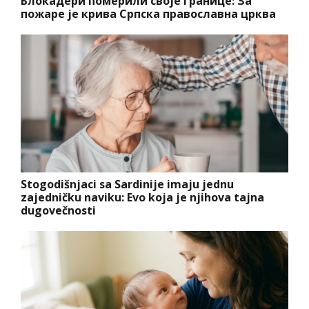
Блокадери померили своје границе: За
пожаре је крива Српска православна црква
Stogodišnjaci sa Sardinije imaju jednu
zajedničku naviku: Evo koja je njihova tajna
dugovečnosti