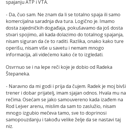
spajanju ATP i VTA.
- Da, čuo sam. Ne znam da li se totalno spaja ili samo
komercijalna saradnja dva tura. Logično je. Imamo
dosta zajedničkih događaja, pokušavamo da još dosta
stvari spojimo, ali kada dolazimo do totalnog spajanja,
nisam siguran da će to raditi. Razlika, onako kako ture
operišu, nisam više u savetu i nemam mnogo
informacija, ali videćemo kako će to izgledati.
Osvrnuo se i na lepe reči koje je dobio od Radeka
Štepaneka.
- Naravno da mi godi i prija da čujem. Radek je moj bivši
trener i dobar prijatelj, imam sjajan odnos. Hvala mu na
rečima. Osećam se jako samouvereno kada izađem na
Rod Lejver arenu, mislim da sam to zaslužio, nisam
mnogo izgubio mečeva tamo, sve to doprinosi
samopouzdanju i takođu velike želje da se nastavi taj
niz.