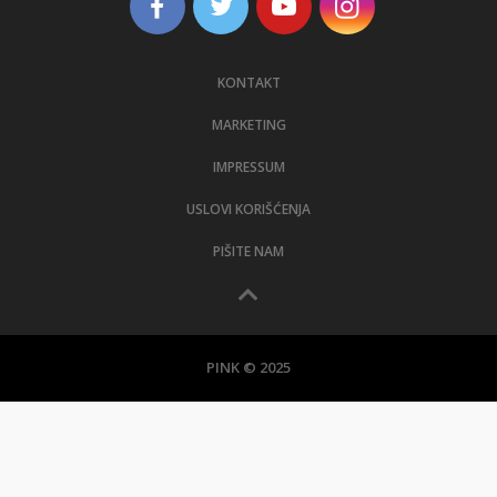
KONTAKT
MARKETING
IMPRESSUM
USLOVI KORIŠĆENJA
PIŠITE NAM
PINK © 2025