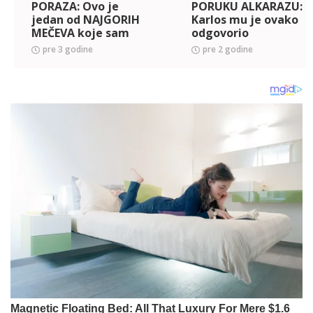
PORAZA: Ovo je
PORUKU ALKARAZU:
jedan od NAJGORIH
Karlos mu je ovako
MEČEVA koje sam
odgovorio
odigrao na GREND
pre 3 godine
pre 2 godine
SLEMOVIMA! Bio
sam šokiran!