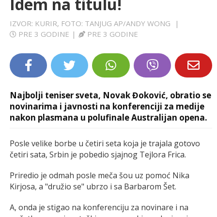
Idem na titulu!
LIFESTYLE
IZVOR: KURIR, FOTO: TANJUG AP/ANDY WONG
|
PRE 3 GODINE
|
PRE 3 GODINE
EXTRA
Najbolji teniser sveta, Novak Đoković, obratio se
novinarima i javnosti na konferenciji za medije
nakon plasmana u polufinale Australijan opena.
Posle velike borbe u četiri seta koja je trajala gotovo
četiri sata, Srbin je pobedio sjajnog Tejlora Frica.
Priredio je odmah posle meča šou uz pomoć Nika
Kirjosa, a "družio se" ubrzo i sa Barbarom Šet.
A, onda je stigao na konferenciju za novinare i na