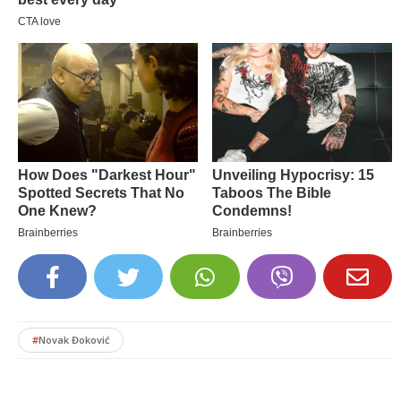
#
Novak Đoković