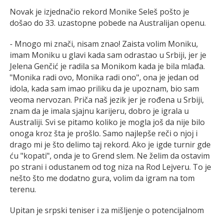
Novak je izjednačio rekord Monike Seleš pošto je
došao do 33. uzastopne pobede na Australijan openu.
- Mnogo mi znači, nisam znao! Zaista volim Moniku,
imam Moniku u glavi kada sam odrastao u Srbiji, jer je
Jelena Genčić je radila sa Monikom kada je bila mlađa.
"Monika radi ovo, Monika radi ono", ona je jedan od
idola, kada sam imao priliku da je upoznam, bio sam
veoma nervozan. Priča naš jezik jer je rođena u Srbiji,
znam da je imala sjajnu karijeru, dobro je igrala u
Australiji. Svi se pitamo koliko je mogla još da nije bilo
onoga kroz šta je prošlo. Samo najlepše reči o njoj i
drago mi je što delimo taj rekord. Ako je igde turnir gde
ću "kopati", onda je to Grend slem. Ne želim da ostavim
po strani i odustanem od tog niza na Rod Lejveru. To je
nešto što me dodatno gura, volim da igram na tom
terenu.
Upitan je srpski teniser i za mišljenje o potencijalnom