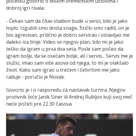
početku govorio o teškim vremenskim uslovima i
dobroj igri rivala.
- Čekao sam da čitav stadion bude u senci, bilo je jako
toplo. Izgubili smo dosta snage, fizički smo radili, on je
bio agresivan, prilično je dobro servirao i ostavljao me
daleko iza linije. Video se njegov plan, bilo mi je jako
teško da igram u prva dva seta. Posle sam počeo da
igram bolje, da se osećam bolje, ali i servis... Servis me je
služio, imao sam više asova od njega, to mi je olakšalo
život. Kako sam igrao u trećem i četvrtom me jako
raduje - poručio je Novak.
Govorio je i o rasporedu za nastavak turnira. Njegov
protivnik biće Janik Siner ili Andrej Rubljov koji svoj meč
neće početi pre 22.30 časova.