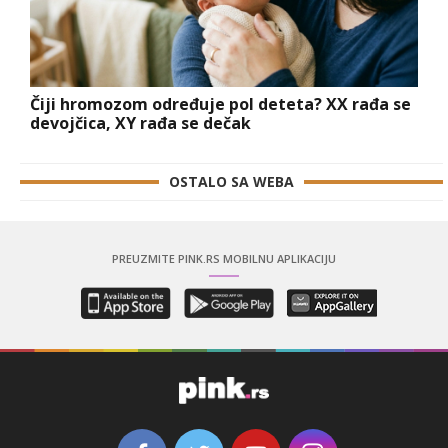
Čiji hromozom određuje pol deteta? XX rađa se
devojčica, XY rađa se dečak
OSTALO SA WEBA
PREUZMITE PINK.RS MOBILNU APLIKACIJU