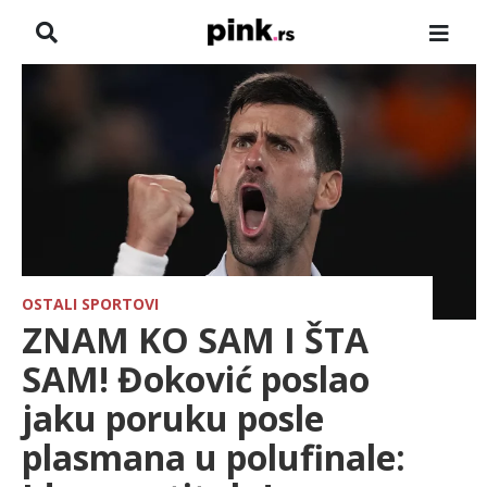
NASLOVNA
VESTI
ZADRUGA
SHOWBIZ
HRONIKA
OSTALI SPORTOVI
ZNAM KO SAM I ŠTA
FARMERI
SAM! Đoković poslao
jaku poruku posle
TV
plasmana u polufinale:
SPORT