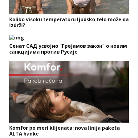
Koliko visoku temperaturu ljudsko telo može da
izdrži?
Сенат САД усвојио "Грејамов закон" о новим
санкцијама против Русије
Komfor po meri klijenata: nova linija paketa
ALTA banke