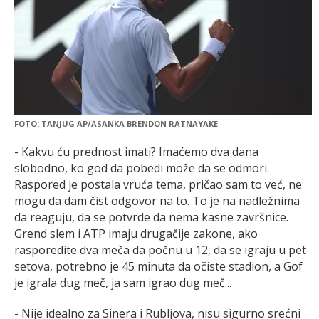
FOTO: TANJUG AP/ASANKA BRENDON RATNAYAKE
- Kakvu ću prednost imati? Imaćemo dva dana
slobodno, ko god da pobedi može da se odmori.
Raspored je postala vruća tema, pričao sam to već, ne
mogu da dam čist odgovor na to. To je na nadležnima
da reaguju, da se potvrde da nema kasne završnice.
Grend slem i ATP imaju drugačije zakone, ako
rasporedite dva meča da počnu u 12, da se igraju u pet
setova, potrebno je 45 minuta da očiste stadion, a Gof
je igrala dug meč, ja sam igrao dug meč...
- Nije idealno za Sinera i Rubljova, nisu sigurno srećni