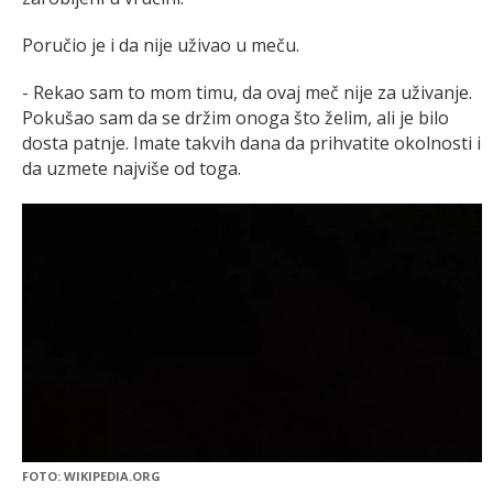
Poručio je i da nije uživao u meču.
- Rekao sam to mom timu, da ovaj meč nije za uživanje.
Pokušao sam da se držim onoga što želim, ali je bilo
dosta patnje. Imate takvih dana da prihvatite okolnosti i
da uzmete najviše od toga.
FOTO: WIKIPEDIA.ORG