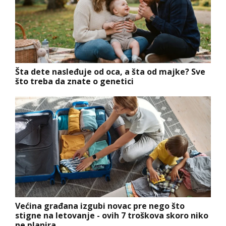
Šta dete nasleđuje od oca, a šta od majke? Sve
što treba da znate o genetici
Većina građana izgubi novac pre nego što
stigne na letovanje - ovih 7 troškova skoro niko
ne planira