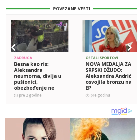
POVEZANE VESTI
ZADRUGA
OSTALI SPORTOVI
Besna kao ris:
NOVA MEDALJA ZA
Aleksandra
SRPSKI DŽUDO:
neumorna, divlja u
Aleksandra Andrić
pušionici,
osvojila bronzu na
obezbeđenje ne
EP
može da izađe na
pre 2 godine
pre godinu
kraj s njom! (VIDEO)