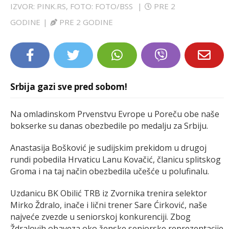
IZVOR: PINK.RS, FOTO: FOTO/BSS
|
PRE 2
LIFESTYLE
GODINE
|
PRE 2 GODINE
EXTRA
Srbija gazi sve pred sobom!
Na omladinskom Prvenstvu Evrope u Poreču obe naše
bokserke su danas obezbedile po medalju za Srbiju.
Anastasija Bošković je sudijskim prekidom u drugoj
rundi pobedila Hrvaticu Lanu Kovačić, članicu splitskog
Groma i na taj način obezbedila učešće u polufinalu.
Uzdanicu BK Obilić TRB iz Zvornika trenira selektor
Mirko Ždralo, inače i lični trener Sare Ćirković, naše
najveće zvezde u seniorskoj konkurenciji. Zbog
Ždralovih obaveza oko ženske seniorske reprezentacije