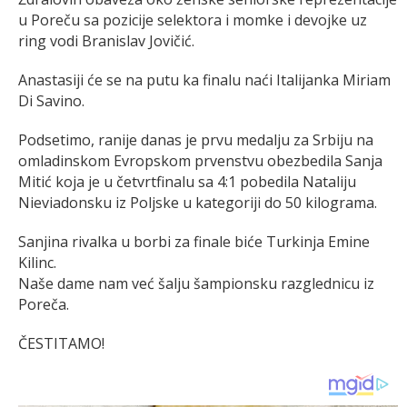
u Poreču sa pozicije selektora i momke i devojke uz
ring vodi Branislav Jovičić.
Anastasiji će se na putu ka finalu naći Italijanka Miriam
Di Savino.
Podsetimo, ranije danas je prvu medalju za Srbiju na
omladinskom Evropskom prvenstvu obezbedila Sanja
Mitić koja je u četvrtfinalu sa 4:1 pobedila Nataliju
Nieviadonsku iz Poljske u kategoriji do 50 kilograma.
Sanjina rivalka u borbi za finale biće Turkinja Emine
Kilinc.
Naše dame nam već šalju šampionsku razglednicu iz
Poreča.
ČESTITAMO!