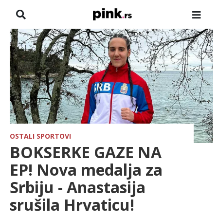
NASLOVNA
VESTI
ZADRUGA
SHOWBIZ
HRONIKA
OSTALI SPORTOVI
BOKSERKE GAZE NA
FARMERI
EP! Nova medalja za
Srbiju - Anastasija
TV
srušila Hrvaticu!
SPORT