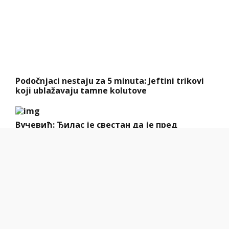
Podočnjaci nestaju za 5 minuta: Jeftini trikovi
koji ublažavaju tamne kolutove
Вучевић: Ђилас је свестан да је пред
политичким бродоломом