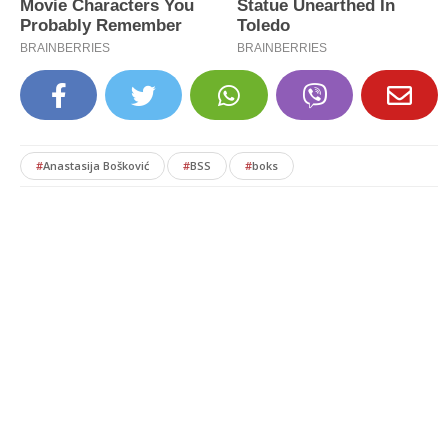
#
Anastasija Bošković
#
BSS
#
boks