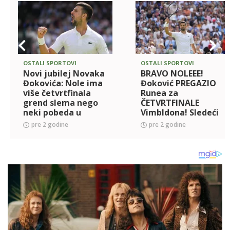
OSTALI SPORTOVI
OSTALI SPORTOVI
Novi jubilej Novaka
BRAVO NOLEEE!
Đokovića: Nole ima
Đoković PREGAZIO
više četvrtfinala
Runea za
grend slema nego
ČETVRTFINALE
neki pobeda u
Vimbldona! Sledeći
KARIJERI!
je Aleks de Minor!
pre 2 godine
pre 2 godine