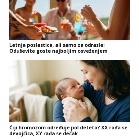
Letnja poslastica, ali samo za odrasle:
Oduševite goste najboljim osveženjem
Čiji hromozom određuje pol deteta? XX rađa se
devojčica, XY rađa se dečak