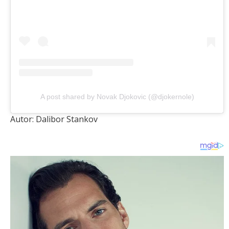
A post shared by Novak Djokovic (@djokernole)
Autor: Dalibor Stankov