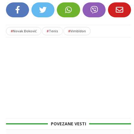
#
Novak Đoković
#
Tenis
#
Vimbldon
POVEZANE VESTI