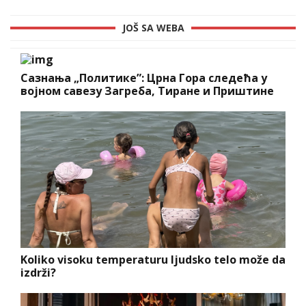
JOŠ SA WEBA
Сазнања „Политике”: Црна Гора следећа у
војном савезу Загреба, Тиране и Приштине
Koliko visoku temperaturu ljudsko telo može da
izdrži?