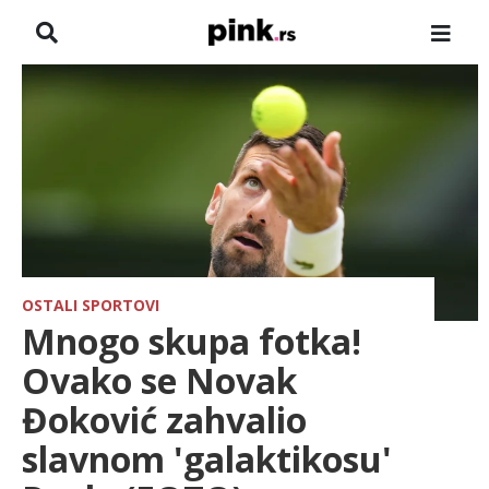
NASLOVNA
VESTI
ZADRUGA
SHOWBIZ
HRONIKA
OSTALI SPORTOVI
Mnogo skupa fotka!
FARMERI
Ovako se Novak
Đoković zahvalio
TV
slavnom 'galaktikosu'
SPORT