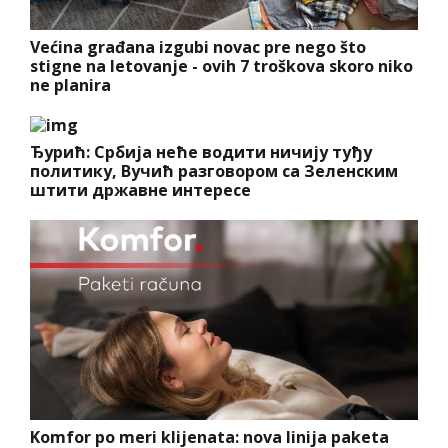
Većina građana izgubi novac pre nego što
stigne na letovanje - ovih 7 troškova skoro niko
ne planira
Ђурић: Србија неће водити ничију туђу
политику, Вучић разговором са Зеленским
штити државне интересе
Komfor po meri klijenata: nova linija paketa