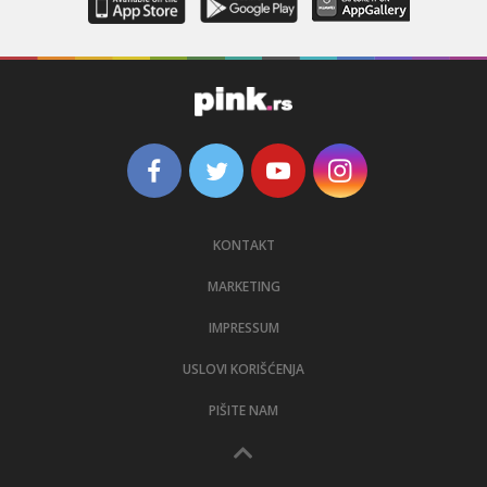
KONTAKT
MARKETING
IMPRESSUM
USLOVI KORIŠĆENJA
PIŠITE NAM