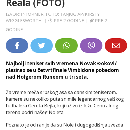
Reala (FOTO)
LIFESTYLE
IZVOR: INFORMER, FOTO: TANJUG AP/KIRSTY
WIGGLESWORTH
|
PRE 2 GODINE
|
PRE 2
EXTRA
GODINE
Najbolji teniser svih vremena Novak Đoković
plasirao se u četvrtfinale Vimbldona pobedom
nad Holgerom Runeom u tri seta.
Za vreme meča srpskog asa sa danskim teniserom,
kamere su nekoliko puta snimile legendarnog velškog
fudbalera Gereta Bejla, koji uživo iz lože Centralnog
terena bodri našeg Noleta.
Poznato je od ranije da su Nole i dugogodišnja zvezda