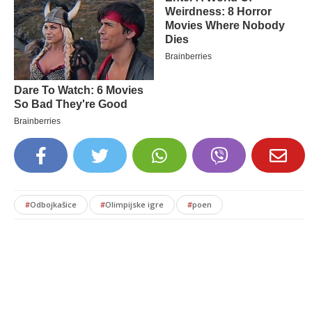
#
Odbojkašice
#
Olimpijske igre
#
poen