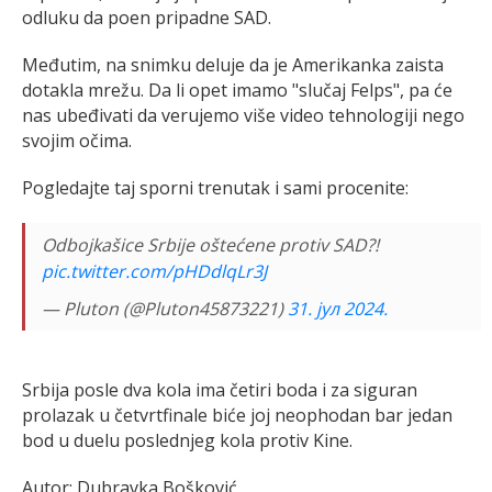
odluku da poen pripadne SAD.
Međutim, na snimku deluje da je Amerikanka zaista
dotakla mrežu. Da li opet imamo "slučaj Felps", pa će
nas ubeđivati da verujemo više video tehnologiji nego
svojim očima.
Pogledajte taj sporni trenutak i sami procenite:
Odbojkašice Srbije oštećene protiv SAD?!
pic.twitter.com/pHDdlqLr3J
— Pluton (@Pluton45873221)
31. јул 2024.
Srbija posle dva kola ima četiri boda i za siguran
prolazak u četvrtfinale biće joj neophodan bar jedan
bod u duelu poslednjeg kola protiv Kine.
Autor: Dubravka Bošković