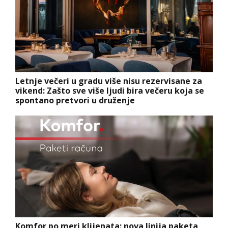
Letnje večeri u gradu više nisu rezervisane za
vikend: Zašto sve više ljudi bira večeru koja se
spontano pretvori u druženje
Komfor po meri klijenata: nova linija paketa