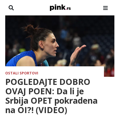
NASLOVNA
VESTI
ZADRUGA
SHOWBIZ
HRONIKA
OSTALI SPORTOVI
POGLEDAJTE DOBRO
FARMERI
OVAJ POEN: Da li je
Srbija OPET pokradena
TV
na OI?! (VIDEO)
SPORT