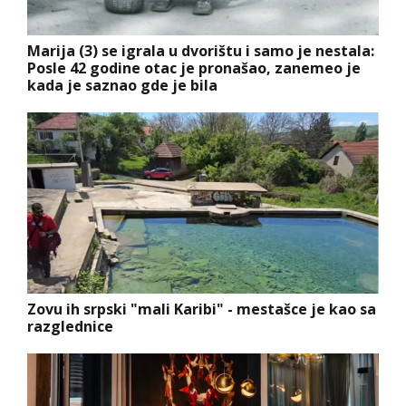
Marija (3) se igrala u dvorištu i samo je nestala:
Posle 42 godine otac je pronašao, zanemeo je
kada je saznao gde je bila
Zovu ih srpski "mali Karibi" - mestašce je kao sa
razglednice