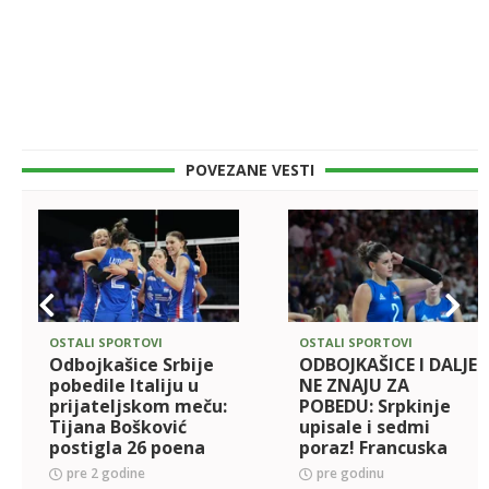
POVEZANE VESTI
OSTALI SPORTOVI
OSTALI SPORTOVI
Odbojkašice Srbije
ODBOJKAŠICE I DALJE
pobedile Italiju u
NE ZNAJU ZA
prijateljskom meču:
POBEDU: Srpkinje
Tijana Bošković
upisale i sedmi
postigla 26 poena
poraz! Francuska
slavila posle pet
pre 2 godine
pre godinu
setova