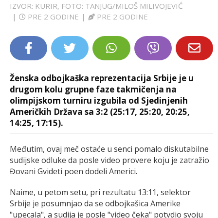
IZVOR: KURIR, FOTO: TANJUG/MILOŠ MILIVOJEVIĆ
LIFESTYLE
|
PRE 2 GODINE
|
PRE 2 GODINE
EXTRA
Ženska odbojkaška reprezentacija Srbije je u
drugom kolu grupne faze takmičenja na
olimpijskom turniru izgubila od Sjedinjenih
Američkih Država sa 3:2 (25:17, 25:20, 20:25,
14:25, 17:15).
Međutim, ovaj meč ostaće u senci pomalo diskutabilne
sudijske odluke da posle video provere koju je zatražio
Đovani Gvideti poen dodeli Americi.
Naime, u petom setu, pri rezultatu 13:11, selektor
Srbije je posumnjao da se odbojkašica Amerike
"upecala", a sudija je posle "video čeka" potvdio svoju