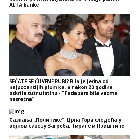
ALTA banke
SEĆATE SE ČUVENE RUBI? Bila je jedna od
najpozantijih glumica, a nakon 20 godina
otkrila tužnu istinu - "Tada sam bila veoma
nesrećna"
Сазнања „Политике”: Црна Гора следећа у
војном савезу Загреба, Тиране и Приштине