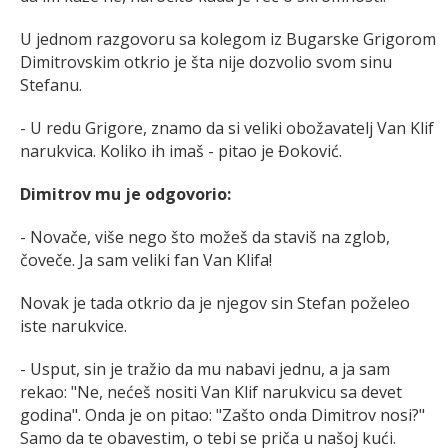
U jednom razgovoru sa kolegom iz Bugarske Grigorom
Dimitrovskim otkrio je šta nije dozvolio svom sinu
Stefanu.
- U redu Grigore, znamo da si veliki obožavatelj Van Klif
narukvica. Koliko ih imaš - pitao je Đoković.
Dimitrov mu je odgovorio:
- Novače, više nego što možeš da staviš na zglob,
čoveče. Ja sam veliki fan Van Klifa!
Novak je tada otkrio da je njegov sin Stefan poželeo
iste narukvice.
- Usput, sin je tražio da mu nabavi jednu, a ja sam
rekao: "Ne, nećeš nositi Van Klif narukvicu sa devet
godina". Onda je on pitao: "Zašto onda Dimitrov nosi?"
Samo da te obavestim, o tebi se priča u našoj kući.