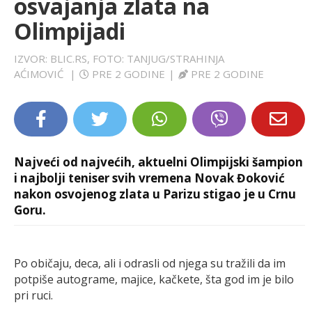
osvajanja zlata na
LIFESTYLE
Olimpijadi
EXTRA
IZVOR: BLIC.RS, FOTO: TANJUG/STRAHINJA
AĆIMOVIĆ
|
PRE 2 GODINE
|
PRE 2 GODINE
Najveći od najvećih, aktuelni Olimpijski šampion
i najbolji teniser svih vremena Novak Đoković
nakon osvojenog zlata u Parizu stigao je u Crnu
Goru.
Po običaju, deca, ali i odrasli od njega su tražili da im
potpiše autograme, majice, kačkete, šta god im je bilo
pri ruci.