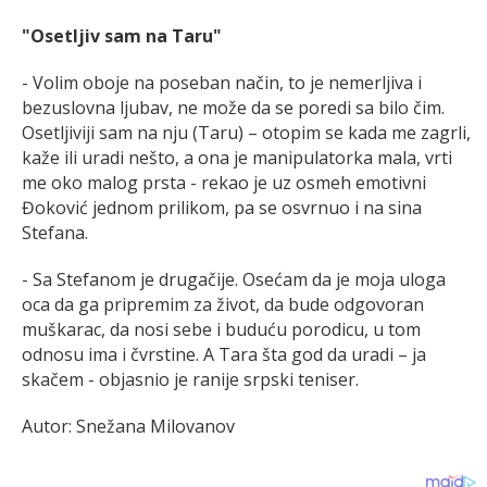
"Osetljiv sam na Taru"
- Volim oboje na poseban način, to je nemerljiva i
bezuslovna ljubav, ne može da se poredi sa bilo čim.
Osetljiviji sam na nju (Taru) – otopim se kada me zagrli,
kaže ili uradi nešto, a ona je manipulatorka mala, vrti
me oko malog prsta - rekao je uz osmeh emotivni
Đoković jednom prilikom, pa se osvrnuo i na sina
Stefana.
- Sa Stefanom je drugačije. Osećam da je moja uloga
oca da ga pripremim za život, da bude odgovoran
muškarac, da nosi sebe i buduću porodicu, u tom
odnosu ima i čvrstine. A Tara šta god da uradi – ja
skačem - objasnio je ranije srpski teniser.
Autor: Snežana Milovanov