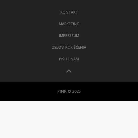
KONTAKT
MARKETING
IMPRESSUM
USLOVI KORIŠĆENJA
PIŠITE NAM
PINK © 2025