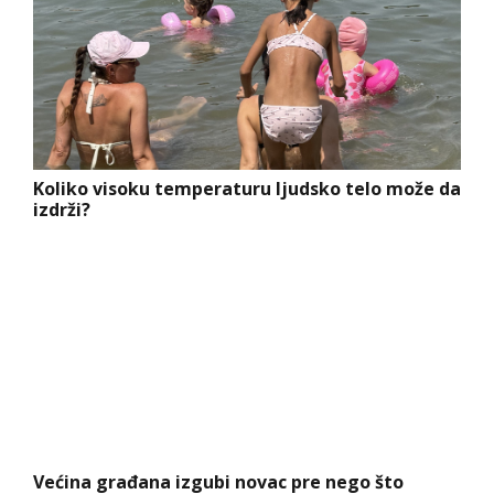
Koliko visoku temperaturu ljudsko telo može da
izdrži?
Većina građana izgubi novac pre nego što