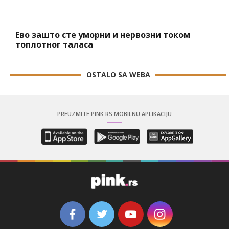
Ево зашто сте уморни и нервозни током
топлотног таласа
OSTALO SA WEBA
PREUZMITE PINK.RS MOBILNU APLIKACIJU