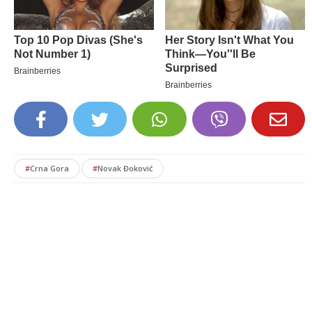
#
Crna Gora
#
Novak Đoković