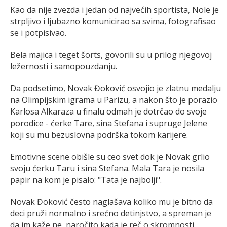
Kao da nije zvezda i jedan od najvećih sportista, Nole je
strpljivo i ljubazno komunicirao sa svima, fotografisao
se i potpisivao.
Bela majica i teget šorts, govorili su u prilog njegovoj
ležernosti i samopouzdanju.
Da podsetimo, Novak Đoković osvojio je zlatnu medalju
na Olimpijskim igrama u Parizu, a nakon što je porazio
Karlosa Alkaraza u finalu odmah je dotrčao do svoje
porodice - ćerke Tare, sina Stefana i supruge Jelene
koji su mu bezuslovna podrška tokom karijere.
Emotivne scene obišle su ceo svet dok je Novak grlio
svoju ćerku Taru i sina Stefana. Mala Tara je nosila
papir na kom je pisalo: "Tata je najbolji".
Novak Đoković često naglašava koliko mu je bitno da
deci pruži normalno i srećno detinjstvo, a spreman je
da im kaže ne, naročito kada je reč o skromnosti.