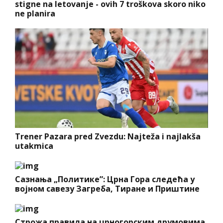
stigne na letovanje - ovih 7 troškova skoro niko
ne planira
Trener Pazara pred Zvezdu: Najteža i najlakša
utakmica
Сазнања „Политике”: Црна Гора следећа у
војном савезу Загреба, Тиране и Приштине
Строжа правила на црногорским друмовима