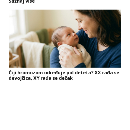
Saznaj više
Čiji hromozom određuje pol deteta? XX rađa se
devojčica, XY rađa se dečak