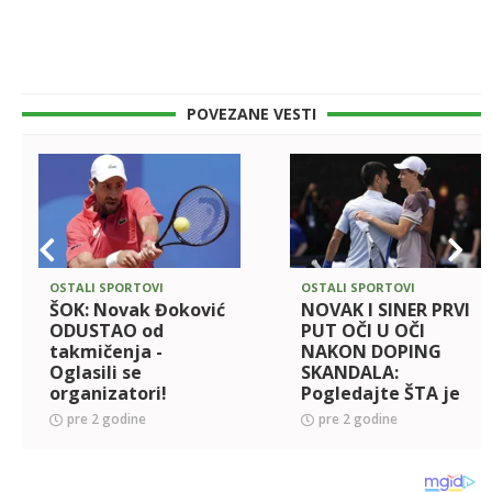
POVEZANE VESTI
OSTALI SPORTOVI
OSTALI SPORTOVI
ŠOK: Novak Đoković
NOVAK I SINER PRVI
ODUSTAO od
PUT OČI U OČI
takmičenja -
NAKON DOPING
Oglasili se
SKANDALA:
organizatori!
Pogledajte ŠTA je
uradio Đoković kada
pre 2 godine
pre 2 godine
ga je sreo! (VIDEO)