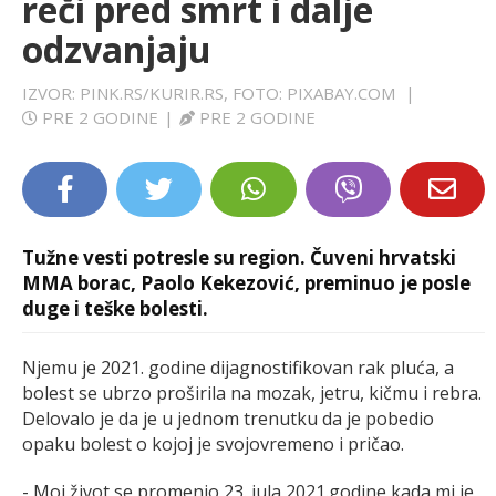
reči pred smrt i dalje
LIFESTYLE
odzvanjaju
EXTRA
IZVOR: PINK.RS/KURIR.RS, FOTO: PIXABAY.COM
|
PRE 2 GODINE
|
PRE 2 GODINE
Tužne vesti potresle su region. Čuveni hrvatski
MMA borac, Paolo Kekezović, preminuo je posle
duge i teške bolesti.
Njemu je 2021. godine dijagnostifikovan rak pluća, a
bolest se ubrzo proširila na mozak, jetru, kičmu i rebra.
Delovalo je da je u jednom trenutku da je pobedio
opaku bolest o kojoj je svojovremeno i pričao.
- Moj život se promenio 23. jula 2021.godine kada mi je