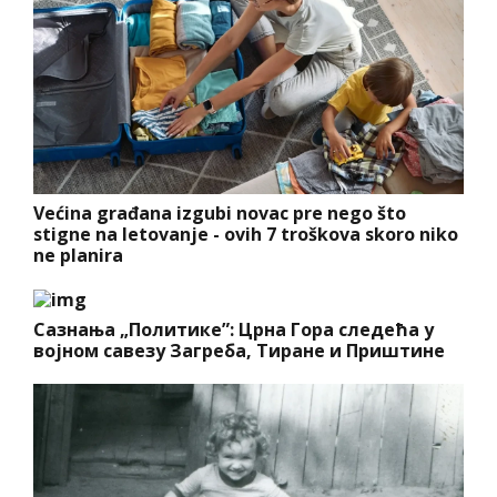
Većina građana izgubi novac pre nego što
stigne na letovanje - ovih 7 troškova skoro niko
ne planira
Сазнања „Политике”: Црна Гора следећа у
војном савезу Загреба, Тиране и Приштине