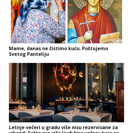
Mame, danas ne čistimo kuću. Poštujemo
Svetog Panteliju
Letnje večeri u gradu više nisu rezervisane za
vikend: Zašto sve više ljudi bira večeru koja se