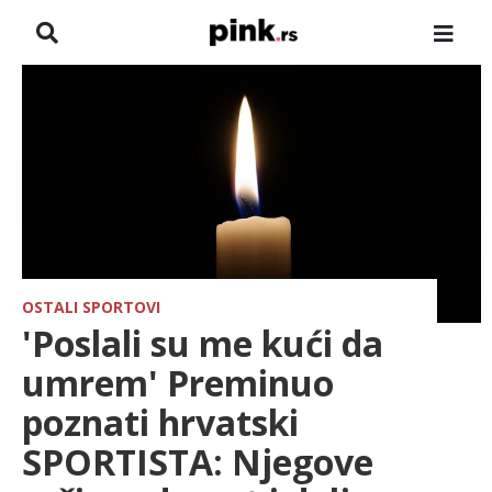
NASLOVNA
VESTI
ZADRUGA
SHOWBIZ
HRONIKA
OSTALI SPORTOVI
'Poslali su me kući da
FARMERI
umrem' Preminuo
poznati hrvatski
TV
SPORTISTA: Njegove
SPORT