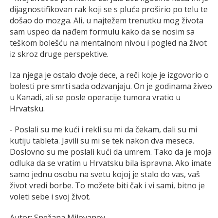
dijagnostifikovan rak koji se s pluća proširio po telu te
došao do mozga. Ali, u najtežem trenutku mog života
sam uspeo da nađem formulu kako da se nosim sa
teškom bolešću na mentalnom nivou i pogled na život
iz skroz druge perspektive.
Iza njega je ostalo dvoje dece, a reči koje je izgovorio o
bolesti pre smrti sada odzvanjaju. On je godinama živeo
u Kanadi, ali se posle operacije tumora vratio u
Hrvatsku.
- Poslali su me kući i rekli su mi da čekam, dali su mi
kutiju tableta. Javili su mi se tek nakon dva meseca.
Doslovno su me poslali kući da umrem. Tako da je moja
odluka da se vratim u Hrvatsku bila ispravna. Ako imate
samo jednu osobu na svetu kojoj je stalo do vas, vaš
život vredi borbe. To možete biti čak i vi sami, bitno je
voleti sebe i svoj život.
Autor: Snežana Milovanov