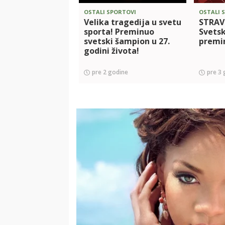
OSTALI SPORTOVI
OSTALI 
Velika tragedija u svetu
STRAV
sporta! Preminuo
Svets
svetski šampion u 27.
premin
godini života!
pre 2 godine
pre 3 