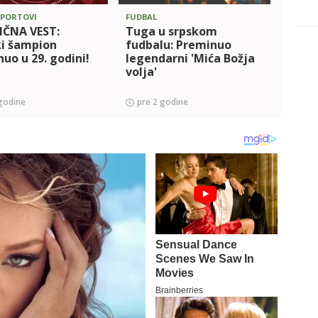
SPORTOVI
FUDBAL
OSTALI
IČNA VEST:
Tuga u srpskom
Nije 
ki šampion
fudbalu: Preminuo
Svet
uo u 29. godini!
legendarni 'Mića Božja
prem
volja'
nesr
godine
pre 2 godine
pre 