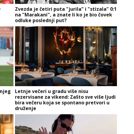
O
Zvezda je četiri puta "jurila" i "stizala" 0:1
na "Marakani", a znate li ko je bio čovek
odluke poslednji put?
šnjeg
Letnje večeri u gradu više nisu
rezervisane za vikend: Zašto sve više ljudi
bira večeru koja se spontano pretvori u
druženje