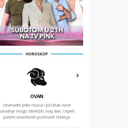
HOROSKOP
OVAN
Iznenadni priliv novca i početak nove
Vaše polje karijere 
saradnje mogu obeležiti ovaj dan. Uspeh
unapređenje poslov
putem inventivnih poslovnih rešenja.
sara