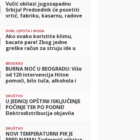
Vučić obilazi jugozapadnu
1
Srbiju! Predsednik će posetiti
t
vrtić, fabriku, kasarnu, radove
na važnom projektu i porodicu
sa osmoro dece
DOM, LEPOTA I MODA
Ako ovako koristite klimu,
1
bacate pare! Zbog jedne
t
greške račun za struju ide u
nebesa
BEOGRAD
BURNA NOĆ U BEOGRADU: Više
1
od 120 intervencija Hitne
t
pomoći, bilo tuča, alkohola i
teške saobraćajne nezgode
DRUŠTVO
U JEDNOJ OPŠTINI ISKLJUČENJE
1
POČINJE TEK PO PODNE!
t
Elektrodistribucija objavila
spisak ulica koje danas ostaju
bez struje
DRUŠTVO
NOVI TEMPERATURNI PIK JE
1
PRED NAMA! Todorović otkriva