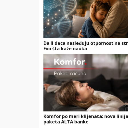
Da li deca nasleđuju otpornost na st
Evo šta kaže nauka
Komfor po meri klijenata: nova linij
paketa ALTA banke