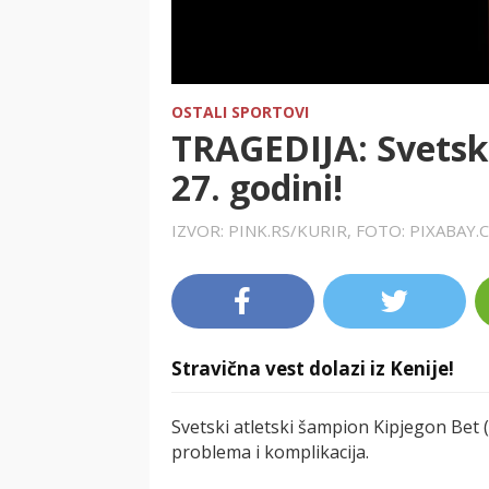
OSTALI SPORTOVI
TRAGEDIJA: Svetsk
27. godini!
IZVOR: PINK.RS/KURIR, FOTO: PIXABAY
Stravična vest dolazi iz Kenije!
Svetski atletski šampion Kipjegon Bet 
problema i komplikacija.