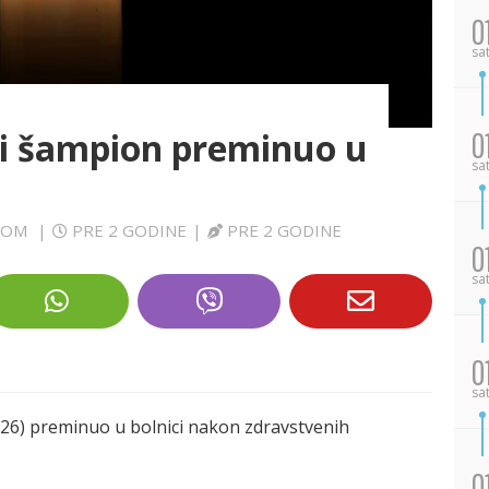
0
sa
i šampion preminuo u
0
sa
.COM
|
PRE 2 GODINE
|
PRE 2 GODINE
0
sa
0
sa
(26) preminuo u bolnici nakon zdravstvenih
0