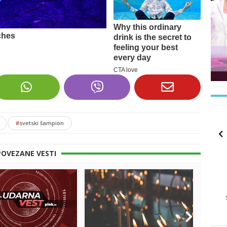
#
svetski šampion
POVEZANE VESTI