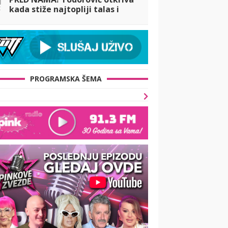
t
kada stiže najtopliji talas i
upozorava na veliki problem:
Osveženje stiže, ali...
PROGRAMSKA ŠEMA