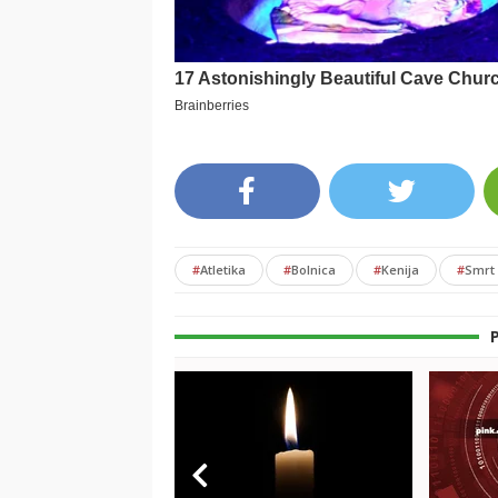
#
Atletika
#
Bolnica
#
Kenija
#
Smrt