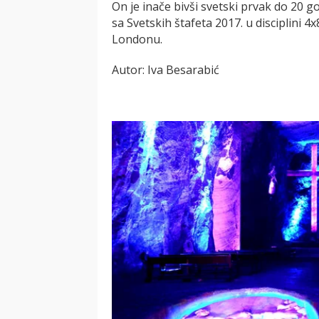
On je inače bivši svetski prvak do 20 g
sa Svetskih štafeta 2017. u disciplini 
Londonu.
Autor: Iva Besarabić