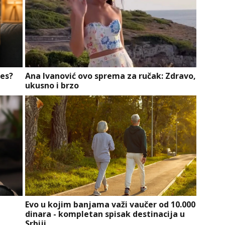
res?
Ana Ivanović ovo sprema za ručak: Zdravo,
ukusno i brzo
a
Evo u kojim banjama važi vaučer od 10.000
dinara - kompletan spisak destinacija u
Srbiji