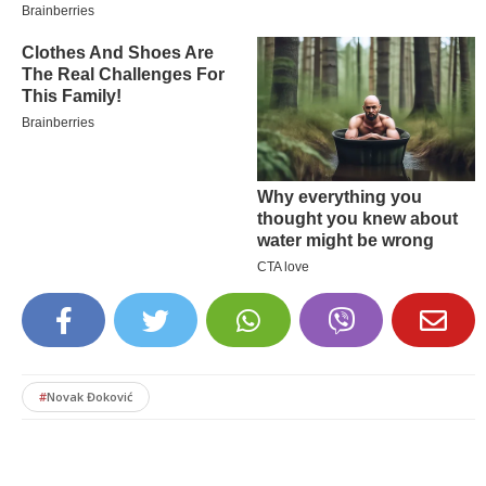
#
Novak Đoković