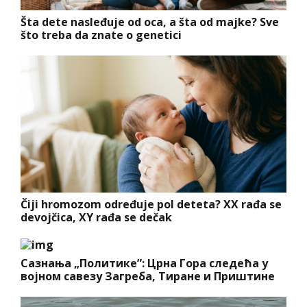
Šta dete nasleđuje od oca, a šta od majke? Sve
što treba da znate o genetici
Čiji hromozom određuje pol deteta? XX rađa se
devojčica, XY rađa se dečak
Сазнања „Политике”: Црна Гора следећа у
војном савезу Загреба, Тиране и Приштине