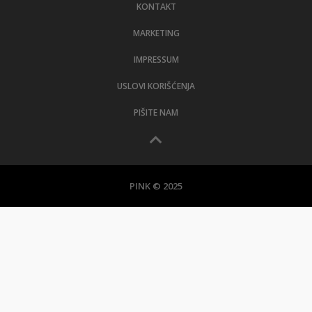
KONTAKT
MARKETING
IMPRESSUM
USLOVI KORIŠĆENJA
PIŠITE NAM
PINK © 2025