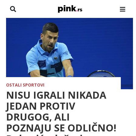
NASLOVNA
VESTI
ZADRUGA
SHOWBIZ
HRONIKA
OSTALI SPORTOVI
NISU IGRALI NIKADA
FARMERI
JEDAN PROTIV
DRUGOG, ALI
TV
POZNAJU SE ODLIČNO!
SPORT