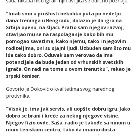
sada nikada nisu igrali, njih dvojica se odlično poznaju.
"Imali smo u prošlosti nekoliko puta po nedelju
dana treninga u Beogradu, dolazio je da igra na
Srbija openu, na šljaci. Pratio sam njegov razvoj,
stavljao mu se na raspolaganje kako bih mu
pomogao savetima, kako njemu, tako i njegovim
roditeljima, oni su sjajni ljudi. Uzbuđen sam što mu
ide tako dobro. Oduvek sam verovao da ima
potencijala da bude jedan od vrhunskih svetskih
igrača. On radi na tome u ovom trenutku", rekao je
srpski teniser.
Govorio je Đoković o kvalitetima svog narednog
protivnika.
"Visok je, ima jak servis, ali uopšte dobru igru. Jako
dobro se brani i kreće za nekog njegove visine.
Njegov fizio ovde, Saša, radio je takođe sa mnom u
mom teniskom centru, tako da imamo dosta