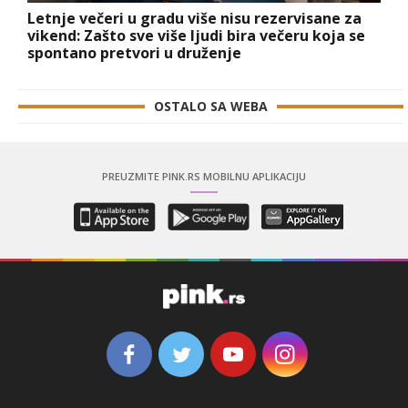
Letnje večeri u gradu više nisu rezervisane za
vikend: Zašto sve više ljudi bira večeru koja se
spontano pretvori u druženje
OSTALO SA WEBA
PREUZMITE PINK.RS MOBILNU APLIKACIJU