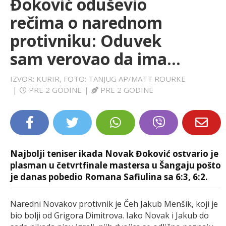
Đoković oduševio
LIFESTYLE
rečima o narednom
protivniku: Oduvek
EXTRA
sam verovao da ima...
IZVOR: KURIR, FOTO: TANJUG AP/MATT ROURKE
|
PRE 2 GODINE
|
PRE 2 GODINE
Najbolji teniser ikada Novak Đoković ostvario je
plasman u četvrtfinale mastersa u Šangaju pošto
je danas pobedio Romana Safiulina sa 6:3, 6:2.
Naredni Novakov protivnik je Čeh Jakub Menšik, koji je
bio bolji od Grigora Dimitrova. Iako Novak i Jakub do