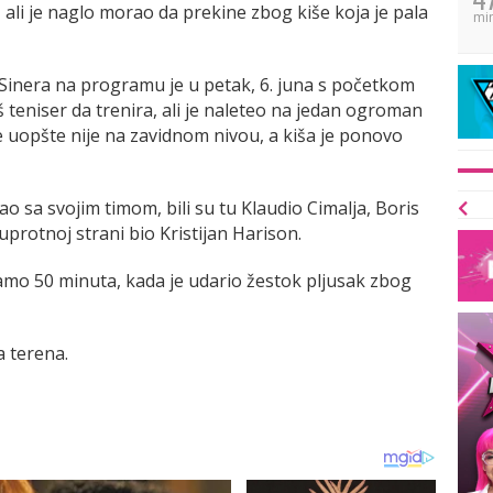
, ali je naglo morao da prekine zbog kiše koja je pala
mi
inera na programu je u petak, 6. juna s početkom
š teniser da trenira, ali je naleteo na jedan ogroman
 uopšte nije na zavidnom nivou, a kiša je ponovo
o sa svojim timom, bili su tu Klaudio Cimalja, Boris
protnoj strani bio Kristijan Harison.
mo 50 minuta, kada je udario žestok pljusak zbog
a terena.