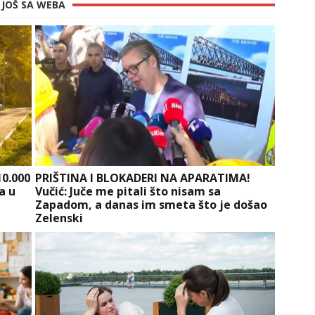
JOŠ SA WEBA
10.000
PRIŠTINA I BLOKADERI NA APARATIMA!
a u
Vučić: Juče me pitali što nisam sa
Zapadom, a danas im smeta što je došao
Zelenski