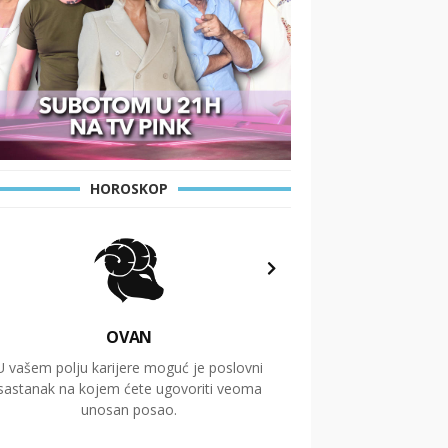
HOROSKOP
OVAN
U vašem polju karijere moguć je poslovni
Putovanja i čitav niz
sastanak na kojem ćete ugovoriti veoma
glavnu temu ovog 
unosan posao.
temelje dugoro