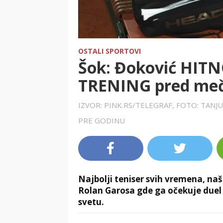
OSTALI SPORTOVI
Šok: Đoković HIT
TRENING pred meč
IZVOR: PINK.RS/TELEGRAF, FOTO: TAN
PRE GODINU
Najbolji teniser svih vremena, na
Rolan Garosa gde ga očekuje duel 
svetu.