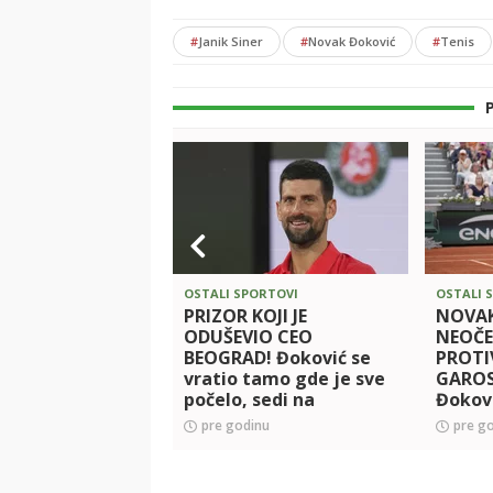
#
Janik Siner
#
Novak Đoković
#
Tenis
OSTALI SPORTOVI
OSTALI 
PRIZOR KOJI JE
NOVAK
ODUŠEVIO CEO
NEOČ
BEOGRAD! Đoković se
PROTI
vratio tamo gde je sve
GAROS
počelo, sedi na
Đokovi
stepeništu u svom
pre godinu
pre g
kraju, prolaznici u
potpunoj neverici!
(VIDEO