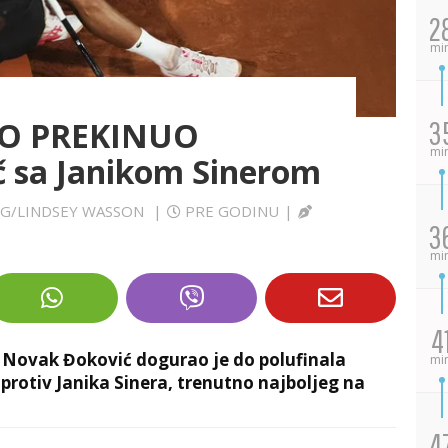
2
mi
NO PREKINUO
3
mi
 sa Janikom Sinerom
JUG/LINDSEY WASSON
|
PRE GODINU
|
3
mi
4
š Novak Đoković dogurao je do polufinala
mi
protiv Janika Sinera, trenutno najboljeg na
4