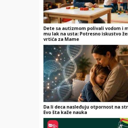
Dete sa autizmom polivali vodom i 
mu lak na usta: Potresno iskustvo že
vrtića za Mame
Da li deca nasleđuju otpornost na st
Evo šta kaže nauka