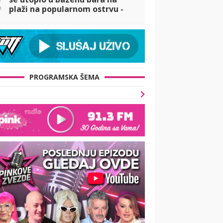
n
plaži na popularnom ostrvu -
Roditelji dečaka ODMAH
UHAPŠENI
PROGRAMSKA ŠEMA