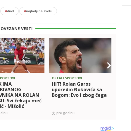
#
duel
#
najbolji na svetu
POVEZANE VESTI
SPORTOVI
OSTALI SPORTOVI
OSTALI
 IMA
HIT! Rolan Garos
ĐOKO
EKIVANOG
uporedio Đokovića sa
DANA
VNIKA NA ROLAN
Bogom: Evo i zbog čega
IGRA
U: Svi čekaju meč
DANA
ć - Mišolić
pohod
Rola
odinu
pre godinu
pre 