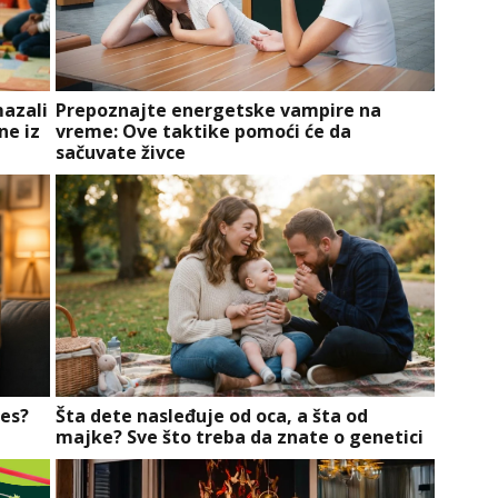
mazali
Prepoznajte energetske vampire na
ne iz
vreme: Ove taktike pomoći će da
sačuvate živce
res?
Šta dete nasleđuje od oca, a šta od
majke? Sve što treba da znate o genetici