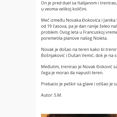
On je pred duel sa Italijanom i trenirao
u veoma velikoj količini.
Meč između Novaka Đokovića i Janika S
od 19 časova, pa je dan ranije želeo na
problem. Ovog leta u Francuskoj vreme
poremetila planove našeg Noleta.
Novak je došao na teren kako bi trenira
Bošnjaković i Dušan Vemić, dok je na su
Međutim, trenirao je Novak Đoković sa
čega je morao da napusti teren.
Prebacio je peškir sa glave i otišao je s
Autor: S.M.