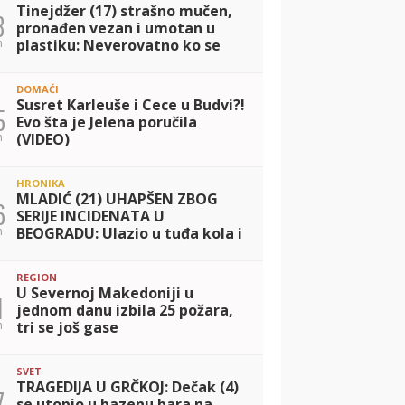
Tinejdžer (17) strašno mučen,
8
pronađen vezan i umotan u
n
plastiku: Neverovatno ko se
sve nalazi među uhapšenima
DOMAĆI
Susret Karleuše i Cece u Budvi?!
5
Evo šta je Jelena poručila
n
(VIDEO)
HRONIKA
MLADIĆ (21) UHAPŠEN ZBOG
6
SERIJE INCIDENATA U
n
BEOGRADU: Ulazio u tuđa kola i
vozio ih po gradu, iz jednog
ukrao i TORBICU
REGION
U Severnoj Makedoniji u
1
jednom danu izbila 25 požara,
n
tri se još gase
SVET
TRAGEDIJA U GRČKOJ: Dečak (4)
7
se utopio u bazenu bara na