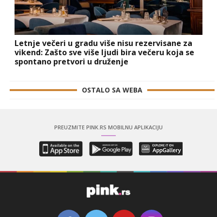
Letnje večeri u gradu više nisu rezervisane za
vikend: Zašto sve više ljudi bira večeru koja se
spontano pretvori u druženje
OSTALO SA WEBA
PREUZMITE PINK.RS MOBILNU APLIKACIJU