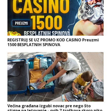
REGISTRUJ SE UZ PROMO KOD CASINO Preuzmi
1500 BESPLATNIH SPINOVA
Većina građana izgubi novac pre nego što
stigne na letovanje - ovih 7 troškova skoro niko