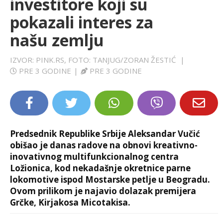
investitore koji su
LIFESTYLE
pokazali interes za
našu zemlju
EXTRA
IZVOR: PINK.RS, FOTO: TANJUG/ZORAN ŽESTIĆ
|
PRE 3 GODINE
|
PRE 3 GODINE
Predsednik Republike Srbije Aleksandar Vučić
obišao je danas radove na obnovi kreativno-
inovativnog multifunkcionalnog centra
Ložionica, kod nekadašnje okretnice parne
lokomotive ispod Mostarske petlje u Beogradu.
Ovom prilikom je najavio dolazak premijera
Grčke, Kirjakosa Micotakisa.