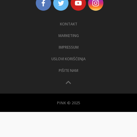
KONTAKT
MARKETING
IMPRESSUM
USLOVI KORIŠĆENJA
PIŠITE NAM
PINK © 2025