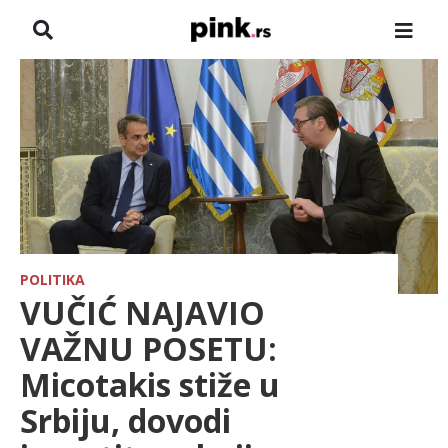
NASLOVNA
VESTI
ZADRUGA
SHOWBIZ
HRONIKA
POLITIKA
VUČIĆ NAJAVIO
FARMERI
VAŽNU POSETU:
Micotakis stiže u
TV
Srbiju, dovodi
SPORT