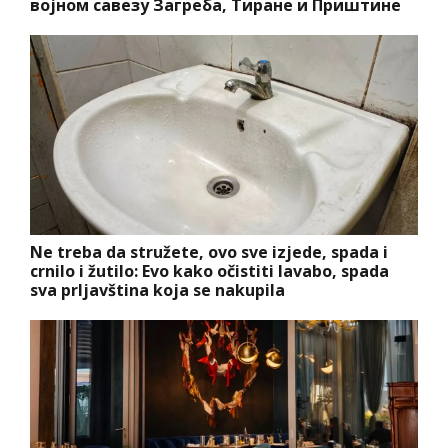
војном савезу Загреба, Тиране и Приштине
Ne treba da stružete, ovo sve izjede, spada i
crnilo i žutilo: Evo kako očistiti lavabo, spada
sva prljavština koja se nakupila