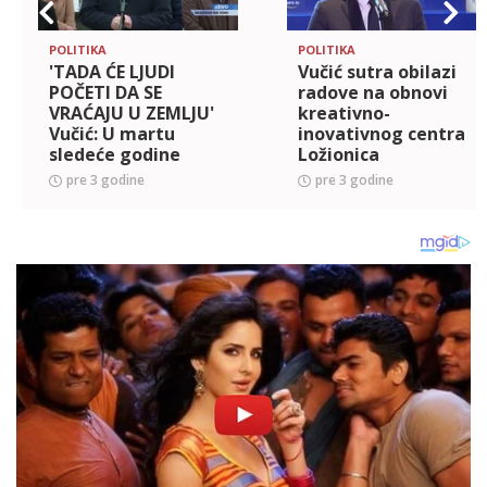
POLITIKA
POLITIKA
'TADA ĆE LJUDI
Vučić sutra obilazi
POČETI DA SE
radove na obnovi
VRAĆAJU U ZEMLJU'
kreativno-
Vučić: U martu
inovativnog centra
sledeće godine
Ložionica
prosečna plata da
pre 3 godine
pre 3 godine
pređe magičnu cifru
od 1000 evra