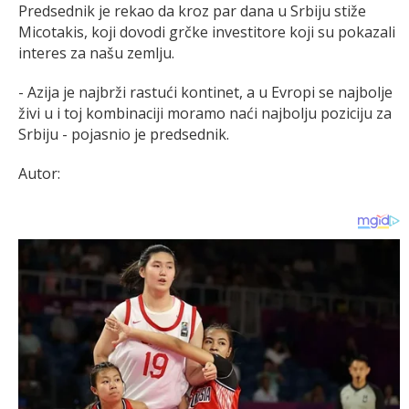
Predsednik je rekao da kroz par dana u Srbiju stiže
Micotakis, koji dovodi grčke investitore koji su pokazali
interes za našu zemlju.
- Azija je najbrži rastući kontinet, a u Evropi se najbolje
živi u i toj kombinaciji moramo naći najbolju poziciju za
Srbiju - pojasnio je predsednik.
Autor: