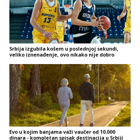
Srbija izgubila košem u poslednjoj sekundi,
veliko iznenađenje, ovo nikako nije dobro
Evo u kojim banjama važi vaučer od 10.000
dinara - kompletan spisak destinacija u Srbiji