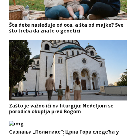
Šta dete nasleđuje od oca, a šta od majke? Sve
što treba da znate o genetici
Zašto je važno ići na liturgiju: Nedeljom se
porodica okuplja pred Bogom
Сазнања „Политике”: Црна Гора следећа у