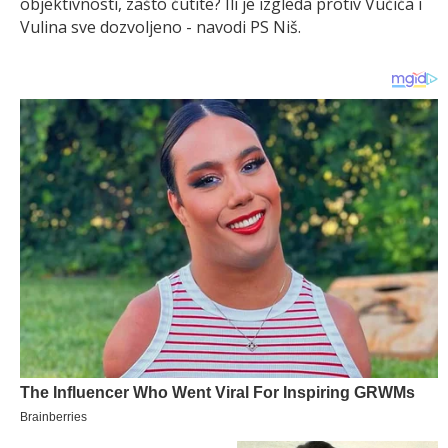
objektivnosti, zašto ćutite? Ili je izgleda protiv Vučića i
Vulina sve dozvoljeno - navodi PS Niš.