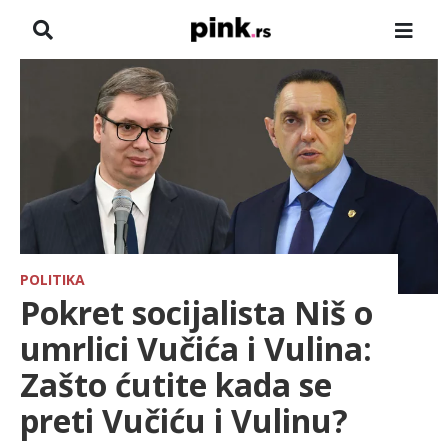
NASLOVNA
VESTI
ZADRUGA
SHOWBIZ
HRONIKA
POLITIKA
Pokret socijalista Niš o
FARMERI
umrlici Vučića i Vulina:
Zašto ćutite kada se
TV
preti Vučiću i Vulinu?
SPORT