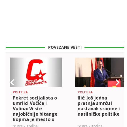
POVEZANE VESTI
POLITIKA
POLITIKA
Pokret socijalista o
Ilić: Još jedna
umrlici Vučića i
pretnja smrću i
Vulina: Vi ste
nastavak sramne i
najobičnije bitange
nasilničke politike
kojima je mesto u
zatvoru
pre 2 godine
pre 2 godine