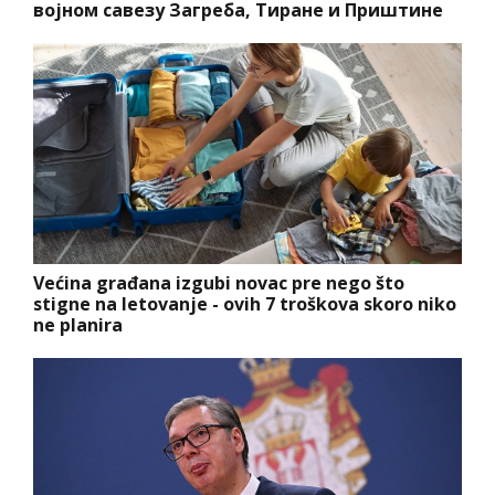
војном савезу Загреба, Тиране и Приштине
Većina građana izgubi novac pre nego što
stigne na letovanje - ovih 7 troškova skoro niko
ne planira