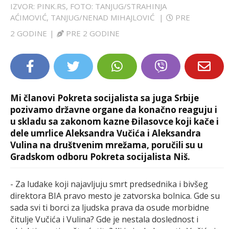
IZVOR: PINK.RS, FOTO: TANJUG/STRAHINJA
LIFESTYLE
AĆIMOVIĆ, TANJUG/NENAD MIHAJLOVIĆ
|
PRE
2 GODINE
|
PRE 2 GODINE
EXTRA
Mi članovi Pokreta socijalista sa juga Srbije
pozivamo državne organe da konačno reaguju i
u skladu sa zakonom kazne Đilasovce koji kače i
dele umrlice Aleksandra Vučića i Aleksandra
Vulina na društvenim mrežama, poručili su u
Gradskom odboru Pokreta socijalista Niš.
- Za ludake koji najavljuju smrt predsednika i bivšeg
direktora BIA pravo mesto je zatvorska bolnica. Gde su
sada svi ti borci za ljudska prava da osude morbidne
čitulje Vučića i Vulina? Gde je nestala doslednost i