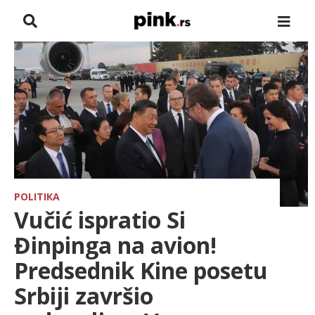
NASLOVNA
VESTI
ZADRUGA
SHOWBIZ
HRONIKA
POLITIKA
Vučić ispratio Si
FARMERI
Đinpinga na avion!
Predsednik Kine posetu
TV
Srbiji završio
SPORT