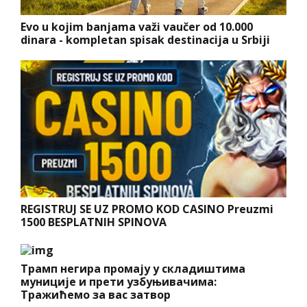
Evo u kojim banjama važi vaučer od 10.000
dinara - kompletan spisak destinacija u Srbiji
REGISTRUJ SE UZ PROMO KOD CASINO Preuzmi
1500 BESPLATNIH SPINOVA
Трамп негира промају у складиштима
муниције и прети узбуњивачима:
Тражићемо за вас затвор