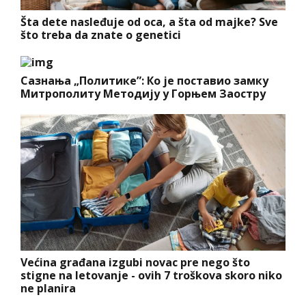
Šta dete nasleđuje od oca, a šta od majke? Sve
što treba da znate o genetici
Сазнања „Политике”: Ко је поставио замку
Митрополиту Методију у Горњем Заостру
Većina građana izgubi novac pre nego što
stigne na letovanje - ovih 7 troškova skoro niko
ne planira