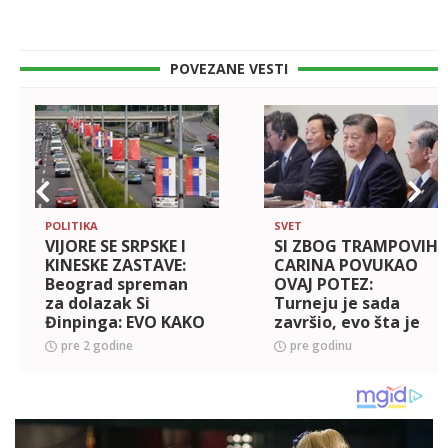
POVEZANE VESTI
POLITIKA
SVET
VIJORE SE SRPSKE I
SI ZBOG TRAMPOVIH
KINESKE ZASTAVE:
CARINA POVUKAO
Beograd spreman
OVAJ POTEZ:
za dolazak Si
Turneju je sada
Đinpinga: EVO KAKO
završio, evo šta je
IZGLEDAJU ULICE
obećao!
pre 2 godine
pre godinu
GLAVNOG GRADA
(FOTO)