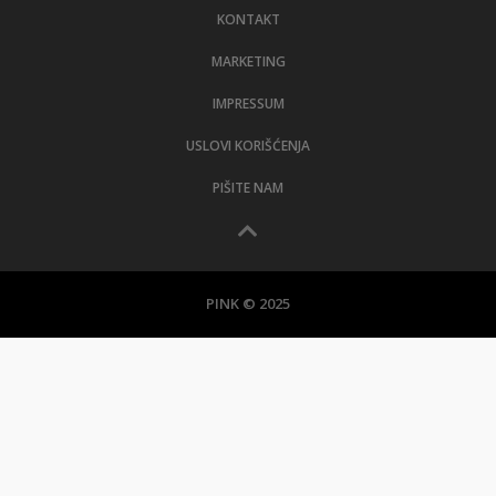
KONTAKT
MARKETING
IMPRESSUM
USLOVI KORIŠĆENJA
PIŠITE NAM
PINK © 2025