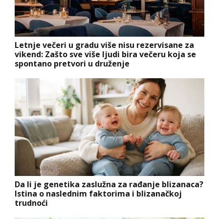
Letnje večeri u gradu više nisu rezervisane za
vikend: Zašto sve više ljudi bira večeru koja se
spontano pretvori u druženje
Da li je genetika zaslužna za rađanje blizanaca?
Istina o naslednim faktorima i blizanačkoj
trudnoći