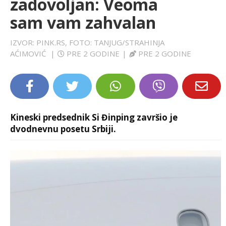
zadovoljan: Veoma
LIFESTYLE
sam vam zahvalan
EXTRA
IZVOR: PINK.RS, FOTO: TANJUG/STRAHINJA
AĆIMOVIĆ
|
PRE 2 GODINE
|
PRE 2 GODINE
Kineski predsednik Si Đinping završio je
dvodnevnu posetu Srbiji.