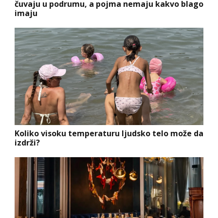
čuvaju u podrumu, a pojma nemaju kakvo blago
imaju
Koliko visoku temperaturu ljudsko telo može da
izdrži?