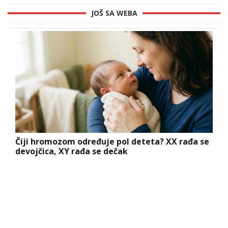
JOŠ SA WEBA
Čiji hromozom određuje pol deteta? XX rađa se
devojčica, XY rađa se dečak