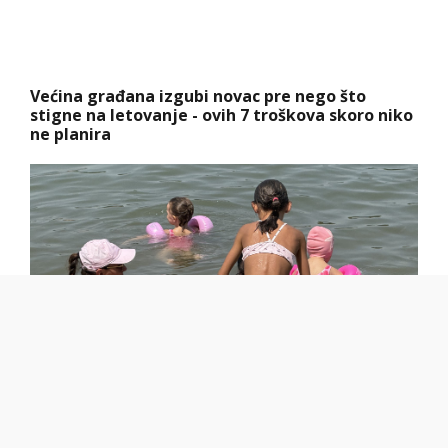
Većina građana izgubi novac pre nego što
stigne na letovanje - ovih 7 troškova skoro niko
ne planira
Koliko visoku temperaturu ljudsko telo može da
izdrži?