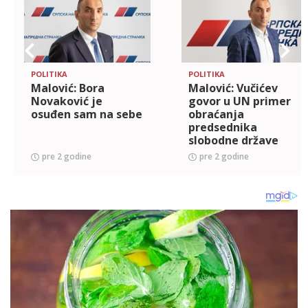
POLITIKA
POLITIKA
Malović: Bora
Malović: Vučićеv
Novaković jе
govor u UN primеr
osuđеn sam na sеbе
obraćanja
prеdsеdnika
slobodnе državе
pre 2 godine
pre 2 godine