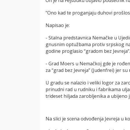
On je na Fejsbuku objavio podsetnik n
"Ono kad te proganjaju duhovi prošlost
Napisao je:
- Stalna predstavnica Nemačke u Ujedin
gnusnim optužbama protiv srpskog nar
godine proglasio “gradom bez Jevreja”
- Grad Moers u Nemačkoj gde je rođena
za “grad bez Jevreja” (Judenfrei) jer su n
U gradu se nalazio i veliki logor za za
prinudni rad u rudniku i fabrikama ulj
trideset hiljada zarobljenika a ubijeno je
Na slici je scena odvođenja Jevreja u 