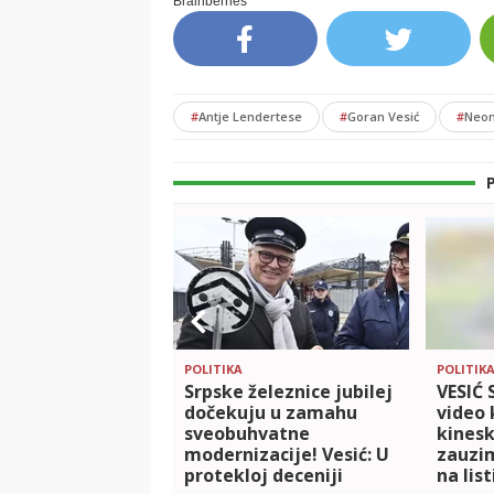
#
Antje Lendertese
#
Goran Vesić
#
Neon
POLITIKA
POLITIK
Srpske železnice jubilej
VESIĆ 
dočekuju u zamahu
video
sveobuhvatne
kines
modernizacije! Vesić: U
zauzi
protekloj deceniji
na lis