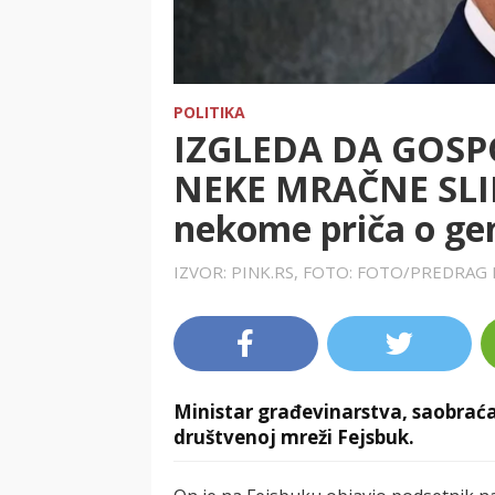
POLITIKA
IZGLEDA DA GOS
NEKE MRAČNE SLIKE
nekome priča o gen
IZVOR: PINK.RS, FOTO: FOTO/PREDRAG
Ministar građevinarstva, saobraćaj
društvenoj mreži Fejsbuk.