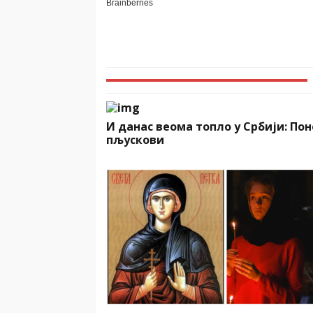
И данас веома топло у Србији: По
пљускови