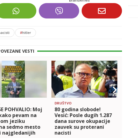
acisti
#
hitler
POVEZANE VESTI
A
DRUŠTVO
POLITI
SE POHVALIO: Moj
80 godina slobode!
GNU
 kako pevam na
Vesić: Posle dugih 1.287
FOT
kom jeziku
dana surove okupacije
Minis
ma sedmo mesto
zauvek su proterani
Prot
ti najgledanijih
nacisti
podn