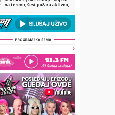
n
na terenu, šest požara aktivno,
najgore u Deliblatskoj peščari
(FOTO+VIDEO)
PROGRAMSKA ŠEMA