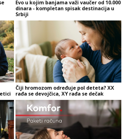
se
Evo u kojim banjama važi vaučer od 10.000
dinara - kompletan spisak destinacija u
Srbiji
Čiji hromozom određuje pol deteta? XX
etici
rađa se devojčica, XY rađa se dečak