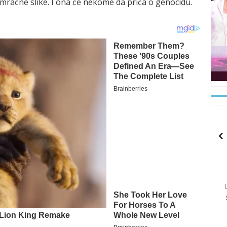
mračne slike. I ona će nekome da priča o genocidu.