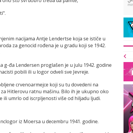
a ono što svi dobro treba da pamte,
mi
i".
jenim nacijama Antje Lendertse koja se ističe u
oda za genocid rođena je u gradu koji se 1942.
.
 g-đa Lendersen proglašen je u julu 1942. godine
acisti pobili ili u logor odveli sve Jevreje.
robljene crvenoarmejce koji su tu dovedeni na
a za Hitlerovu ratnu mašinu. Bilo ih je ukupno oko
 ili umrlo od iscrpljenosti više od hiljadu ljudi.
konclogor iz Moersa u decembru 1941. godine.