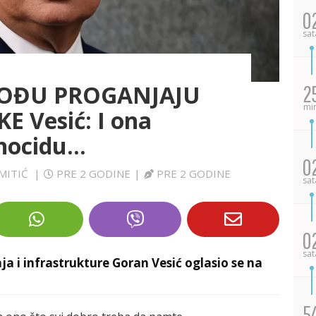
0
sat
POĐU PROGANJAJU
2
mi
 Vesić: I ona
ocidu...
0
 MITIĆ
|
PRE 2 GODINE
|
PRE 2 GODINE
sat
0
sat
a i infrastrukture Goran Vesić oglasio se na
5