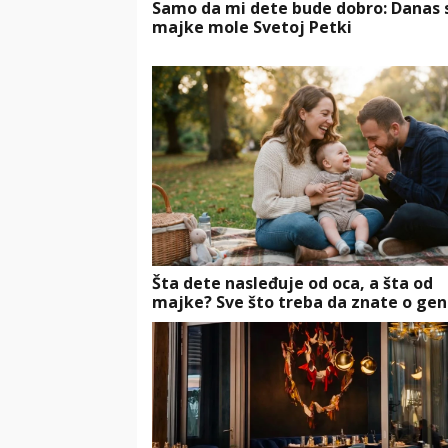
Samo da mi dete bude dobro: Danas 
majke mole Svetoj Petki
Šta dete nasleđuje od oca, a šta od
majke? Sve što treba da znate o gen