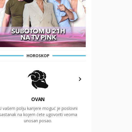
HOROSKOP
OVAN
U vašem polju karijere moguć je poslovni
Putovanja i čitav niz
sastanak na kojem ćete ugovoriti veoma
glavnu temu ovog 
unosan posao.
temelje dugoro