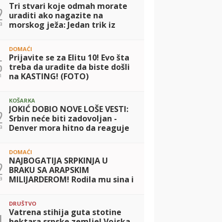
Tri stvari koje odmah morate
2
uraditi ako nagazite na
a
morskog ježa: Jedan trik iz
kuhinje spasava letovanje!
DOMAĆI
Prijavite se za Elitu 10! Evo šta
5
treba da uradite da biste došli
n
na KASTING! (FOTO)
KOŠARKA
JOKIĆ DOBIO NOVE LOŠE VESTI:
2
Srbin neće biti zadovoljan -
a
Denver mora hitno da reaguje
DOMAĆI
NAJBOGATIJA SRPKINJA U
2
BRAKU SA ARAPSKIM
a
MILIJARDEROM! Rodila mu sina i
živi kao princeza, a sad
šokirala: Grudi prekrila
DRUŠTVO
zvezdicama i pozirala kao si
Vatrena stihija guta stotine
4
hektara srpske zemlje! Vojska