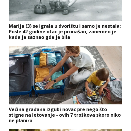
Marija (3) se igrala u dvorištu i samo je nestala:
Posle 42 godine otac je pronašao, zanemeo je
kada je saznao gde je bila
Većina građana izgubi novac pre nego što
stigne na letovanje - ovih 7 troškova skoro niko
ne planira