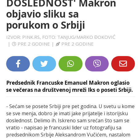
DOSLEDNOST' Makron
LIFESTYLE
objavio sliku sa
porukom o Srbiji
EXTRA
IZVOR: PINK.RS, FOTO: TANJUG/MARKO ĐOKOVIĆ
|
PRE 2 GODINE
|
PRE 2 GODINE
Predsednik Francuske Emanuel Makron oglasio
se večeras na društvenoj mreži Iks o poseti Srbiji.
- Sećam se posete Srbiji pre pet godina. U svetu u kome
se sve menja, dobro je imati jake prijatelje i istorijsku
doslednost. Delimo ih. Iskreno sam srećan što sam se
vratio - napisao je francuski lider uz fotografiju sa
predsednikom Srbije Aleksandrom Vučićem, nastalom