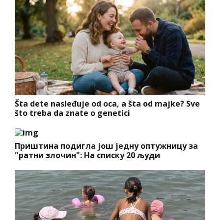
Šta dete nasleđuje od oca, a šta od majke? Sve
što treba da znate o genetici
Приштина подигла још једну оптужницу за
"ратни злочин": На списку 20 људи