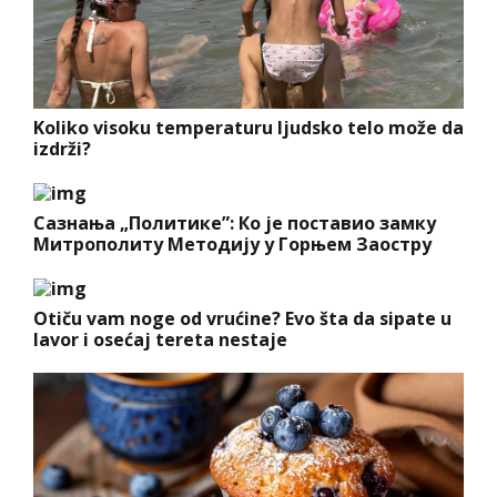
Koliko visoku temperaturu ljudsko telo može da
izdrži?
Сазнања „Политике”: Ко је поставио замку
Митрополиту Методију у Горњем Заостру
Otiču vam noge od vrućine? Evo šta da sipate u
lavor i osećaj tereta nestaje