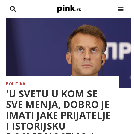
NASLOVNA
VESTI
ZADRUGA
SHOWBIZ
HRONIKA
POLITIKA
'U SVETU U KOM SE
FARMERI
SVE MENJA, DOBRO JE
IMATI JAKE PRIJATELJE
TV
I ISTORIJSKU
SPORT