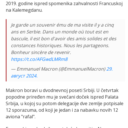
2019. godine ispred spomenika zahvalnosti Francuskoj
na Kalemegdanu.
Je garde un souvenir ému de ma visite il y a cinq
ans en Serbie. Dans un monde où tout est en
bascule, il est bon d'avoir des amis solides et des
constances historiques. Nous les partageons.
Bonheur sincère de revenir.
https://t.co/AFGwdLMRm8
— Emmanuel Macron (@EmmanuelMacron)
29.
август 2024.
Makron boravi u dvodnevnoj poseti Srbiji. U četvrtak
popodne priređen mu je svečani doček ispred Palata
Srbija, u kojoj su potom delegacije dve zemlje potpisale
12 sporazuma, od koji je jedan i za nabavku novih 12
aviona "rafal".