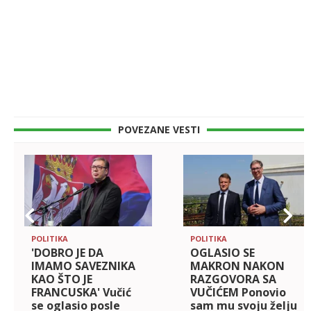
POVEZANE VESTI
POLITIKA
POLITIKA
'DOBRO JE DA
OGLASIO SE
IMAMO SAVEZNIKA
MAKRON NAKON
KAO ŠTO JE
RAZGOVORA SA
FRANCUSKA' Vučić
VUČIĆEM Ponovio
se oglasio posle
sam mu svoju želju