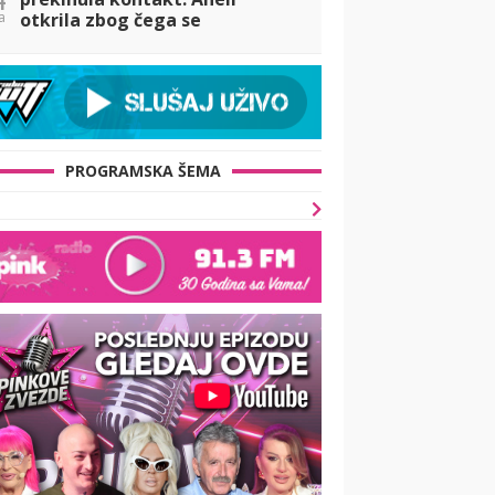
a
otkrila zbog čega se
distancirala od Filipa, pa
otkrila koje saznanje je nju
najviše povredilo!
PROGRAMSKA ŠEMA