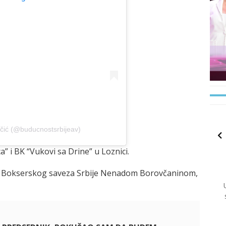
čić (@buducnostsrbijeav)
a” i BK “Vukovi sa Drine” u Loznici.
m Bokserskog saveza Srbije Nenadom Borovčaninom,