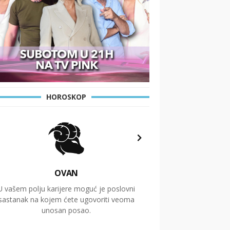
HOROSKOP
OVAN
U vašem polju karijere moguć je poslovni
Putovanja i čitav niz
sastanak na kojem ćete ugovoriti veoma
glavnu temu ovog 
unosan posao.
temelje dugoro