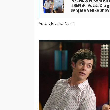
'VEČERAS NISAM BI
TRENER' Vučić: Drag
sanjate velike snov
Autor: Jovana Nerić