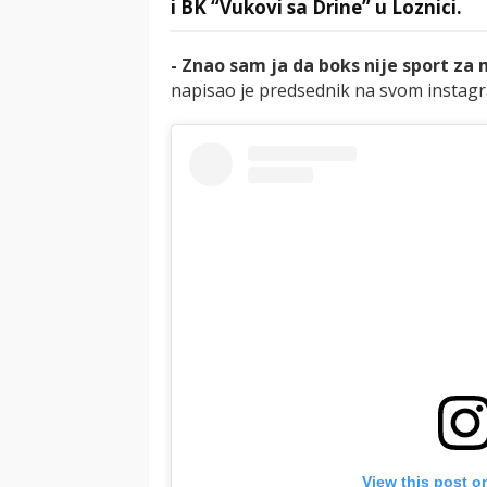
i BK “Vukovi sa Drine” u Loznici.
- Znao sam ja da boks nije sport za 
napisao je predsednik na svom instag
View this post o