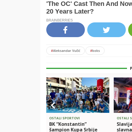
#
Aleksandar Vučić
#
boks
OSTALI SPORTOVI
OSTALI 
BK “Konstantin”
Slavij
šampion Kupa Srbije
slavn