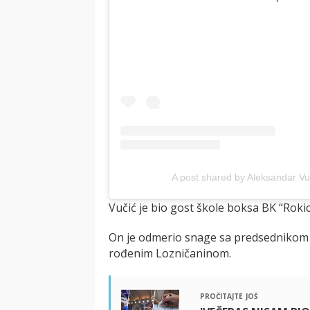
A post shared by Aleksandar Vu
Vučić je bio gost škole boksa BK “Rokic
On je odmerio snage sa predsedniko
rođenim Lozničaninom.
pročitajte još