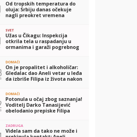
Od tropskih temperatura do
1
oluja: Srbiju danas očekuje
t
nagli preokret vremena
SVET
Užas u Čikagu: Inspekcija
1
otkrila tela u raspadanju u
t
ormanima i garaži pogrebnog
zavoda
DOMAĆI
On je propalitet i alkoholičar:
3
Gledalac dao Aneli vetar u leđa
a
da izbriše Filipa iz života nakon
sazanja da se dopisivao sa
Jovanom Cvijanović! (VIDE
DOMAĆI
Potonula u očaj zbog saznanja!
2
Voditelj Darko Tanasijević
a
obelodanio prepiske Filipa
Đukića i Jovane Cvijanović,
Aneli pustila suzu, pa smogla
ZADRUGA
snage d
Videla sam da tako ne može i
4
prekinula kontakt: Aneli