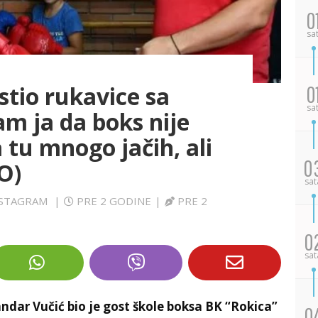
0
sa
stio rukavice sa
0
sa
m ja da boks nije
 tu mnogo jačih, ali
0
O)
sat
INSTAGRAM
|
PRE 2 GODINE
|
PRE 2
0
sat
ndar Vučić bio je gost škole boksa BK “Rokica”
0