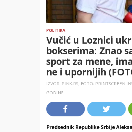
POLITIKA
Vučić u Loznici ukr
bokserima: Znao sa
sport za mene, ima
ne i upornijih (FOT
IZVOR: PINK.RS, FOTO: PRINTSCREEN 
GODINE
Predsednik Republike Srbije Aleksa