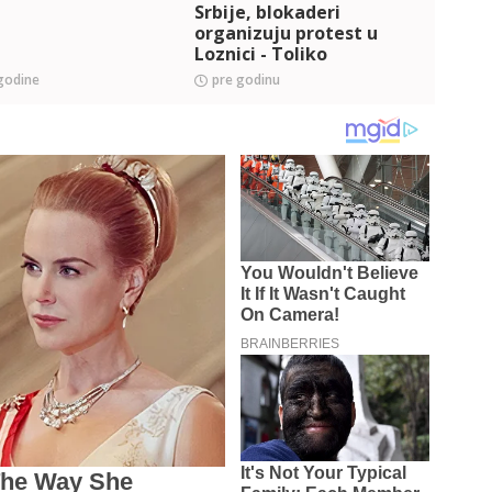
Srbije, blokaderi
Fight
organizuju protest u
Loznici - Toliko
saosećaju sa žrtvama,
godine
pre godinu
pre 
da su vola okrenuli
(FOTO+VIDEO