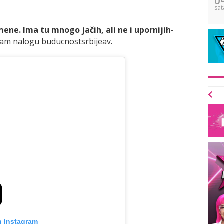
sat
mene. Ima tu mnogo jačih, ali ne i upornijih-
ram nalogu buducnostsrbijeav.
n Instagram