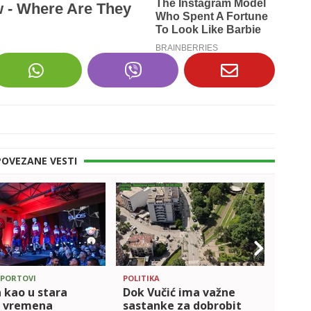
POVEZANE VESTI
SPORTOVI
POLITIKA
OSTALI
a kao u stara
Dok Vučić ima važne
BK 'S
a vremena
sastanke za dobrobit
'Radn