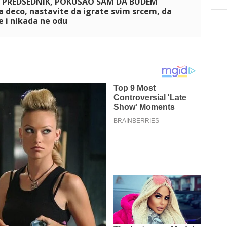
O PREDSEDNIK, POKUŠAO SAM DA BUDEM
a deco, nastavite da igrate svim srcem, da
e i nikada ne odu