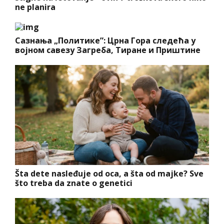
ne planira
Сазнања „Политике”: Црна Гора следећа у
војном савезу Загреба, Тиране и Приштине
Šta dete nasleđuje od oca, a šta od majke? Sve
što treba da znate o genetici