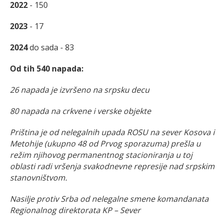
2022
- 150
2023
- 17
2024
do sada - 83
Od tih 540 napada:
26 napada je izvršeno na srpsku decu
80 napada na crkvene i verske objekte
Priština je od nelegalnih upada ROSU na sever Kosova i
Metohije (ukupno 48 od Prvog sporazuma) prešla u
režim njihovog permanentnog stacioniranja u toj
oblasti radi vršenja svakodnevne represije nad srpskim
stanovništvom.
Nasilje protiv Srba od nelegalne smene komandanata
Regionalnog direktorata KP – Sever