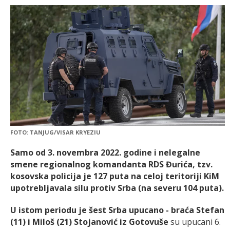
FOTO: TANJUG/VISAR KRYEZIU
Samo od 3. novembra 2022. godine i nelegalne
smene regionalnog komandanta RDS Đurića, tzv.
kosovska policija je 127 puta na celoj teritoriji KiM
upotrebljavala silu protiv Srba (na severu 104 puta).
U istom periodu je šest Srba upucano - braća Stefan
(11) i Miloš (21) Stojanović iz Gotovuše
su upucani 6.