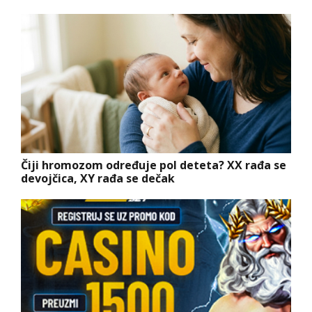
Čiji hromozom određuje pol deteta? XX rađa se
devojčica, XY rađa se dečak