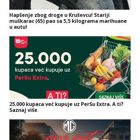
Hapšenje zbog droge u Kruševcu! Stariji
muškarac (65) pao sa 5,5 kilograma marihuane
u autu!
25.000 kupaca već kupuje uz PerSu Extra. A ti?
Saznaj više