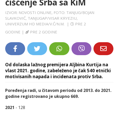
čišćenje Srba sa KiM
LIFESTYLE
IZVOR: NOVOSTI ONLINE, FOTO: TANJUG/BOJAN
SLAVKOVIĆ, TANJUGAP/VISAR KRYEZIU,
EXTRA
UNIVERZUM HD MEDIA/V.Ć/N.M.
|
PRE 2
GODINE
|
PRE 2 GODINE
Od dolaska lažnog premijera Aljbina Kurtija na
vlast 2021. godine, zabeleženo je čak 540 etnički
motivisanih napada i incidenata protiv Srba.
Poređenja radi, u čitavom periodu od 2013. do 2021.
godine registrovano je ukupno 669.
2021
- 128