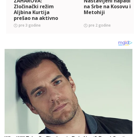
ZAHAROVA:
Nastavljeni napadi
Zločinački režim
na Srbe na Kosovu i
Aljbina Kurtija
Metohiji
prešao na aktivno
etničko čišćenje
pre 3 godine
pre 2 godine
Srba