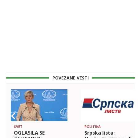
POVEZANE VESTI
SVET
POLITIKA
OGLASILA SE
Srpska lista: