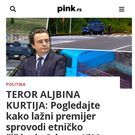
NASLOVNA
VESTI
ZADRUGA
SHOWBIZ
HRONIKA
POLITIKA
TEROR ALJBINA
FARMERI
KURTIJA: Pogledajte
kako lažni premijer
TV
sprovodi etničko
SPORT