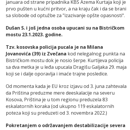
januara od strane pripadnika KBS Azema Kurtaja koji je
prvo pušten u kućni pritvor, a na kraju čak i da se brani
sa slobode od optužbe za "izazivanje opšte opasnosti".
Dušan S. i još jedna osoba upucani su na Bistričkom
mostu 23.1.2023. godine.
Tzv. kosovska policija pucala je na Milana
Jovanovića (39) iz Zvečana
kod nelegalnog punkta na
Bistričkom mostu dok je nosio šerpe. Kurtijeva policija
sa dva metka je u leđa upucala Dragišu Galjaka 29. maja
koji se i dalje oporavlja i imaće trajne posledice.
Od momenta kada je EU kroz izjavu od 3. juna zahtevala
da Priština preduzme mere deeskalacije na severu
Kosova, Priština je u tom regionu preduzela 83
eskalatornih koraka (od ukupno 119 eskalatornih
poteza koji su preduzeti od 3. novembra 2022.)
Pokretanjem o održavanjem destabilizacije severa