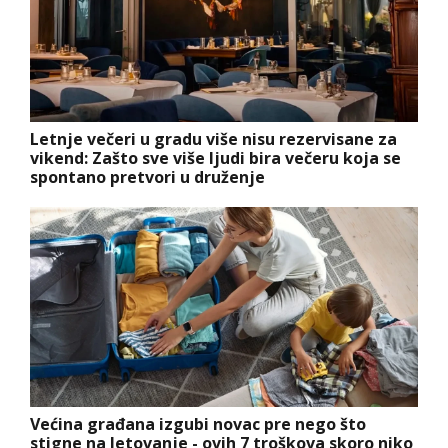
Letnje večeri u gradu više nisu rezervisane za
vikend: Zašto sve više ljudi bira večeru koja se
spontano pretvori u druženje
Većina građana izgubi novac pre nego što
stigne na letovanje - ovih 7 troškova skoro niko