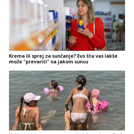
Krema ili sprej za sunčanje? Evo šta vas lakše
može "prevariti" na jakom suncu