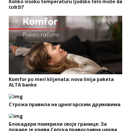
Koliko visoku temperaturu ljudsko telo može da
izdrži?
Komfor po meri klijenata: nova linija paketa
ALTA banke
Строжа правила на црногорским друмовима
Блокадери померили своје границе: За
пожаре је крива Српска православна црква