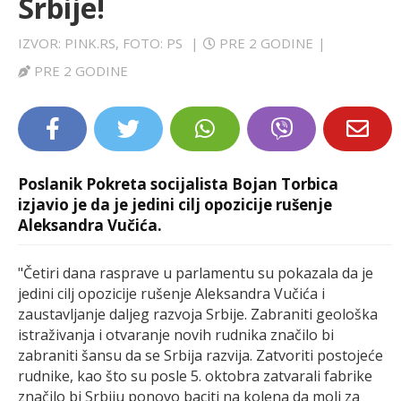
Srbije!
LIFESTYLE
IZVOR: PINK.RS, FOTO: PS
|
PRE 2 GODINE
|
EXTRA
PRE 2 GODINE
Poslanik Pokreta socijalista Bojan Torbica
izjavio je da je jedini cilj opozicije rušenje
Aleksandra Vučića.
"Četiri dana rasprave u parlamentu su pokazala da je
jedini cilj opozicije rušenje Aleksandra Vučića i
zaustavljanje daljeg razvoja Srbije. Zabraniti geološka
istraživanja i otvaranje novih rudnika značilo bi
zabraniti šansu da se Srbija razvija. Zatvoriti postojeće
rudnike, kao što su posle 5. oktobra zatvarali fabrike
značilo bi Srbiju ponovo baciti na kolena da moli za