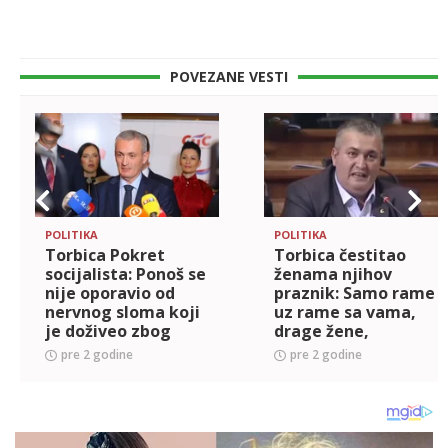
POVEZANE VESTI
POLITIKA
POLITIKA
Torbica Pokret
Torbica čestitao
socijalista: Ponoš se
ženama njihov
nije oporavio od
praznik: Samo rame
nervnog sloma koji
uz rame sa vama,
je doživeo zbog
drage žene,
Vulina, a opet novi
sačuvaćemo našu
pre 2 godine
pre 2 godine
izazovi
Srbiju