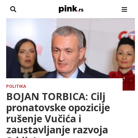
NASLOVNA
VESTI
ZADRUGA
SHOWBIZ
HRONIKA
POLITIKA
BOJAN TORBICA: Cilj
FARMERI
pronatovske opozicije
rušenje Vučića i
TV
zaustavljanje razvoja
SPORT