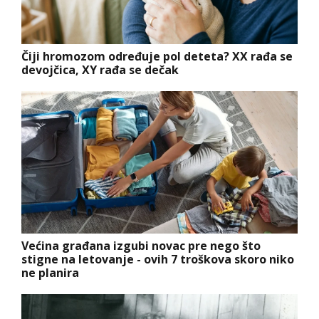
Čiji hromozom određuje pol deteta? XX rađa se
devojčica, XY rađa se dečak
Većina građana izgubi novac pre nego što
stigne na letovanje - ovih 7 troškova skoro niko
ne planira