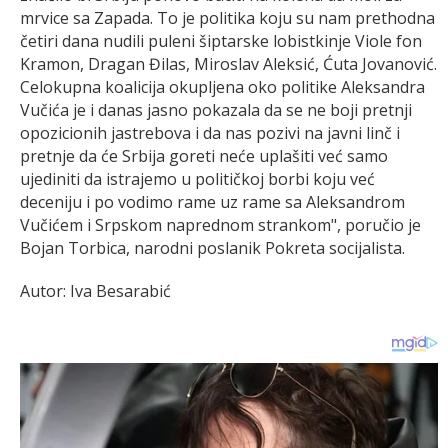
mrvice sa Zapada. To je politika koju su nam prethodna
četiri dana nudili puleni šiptarske lobistkinje Viole fon
Kramon, Dragan Đilas, Miroslav Aleksić, Ćuta Jovanović.
Celokupna koalicija okupljena oko politike Aleksandra
Vučića je i danas jasno pokazala da se ne boji pretnji
opozicionih jastrebova i da nas pozivi na javni linč i
pretnje da će Srbija goreti neće uplašiti već samo
ujediniti da istrajemo u političkoj borbi koju već
deceniju i po vodimo rame uz rame sa Aleksandrom
Vučićem i Srpskom naprednom strankom", poručio je
Bojan Torbica, narodni poslanik Pokreta socijalista.
Autor: Iva Besarabić