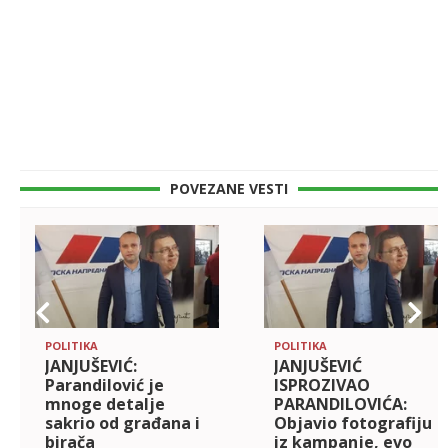
POVEZANE VESTI
POLITIKA
POLITIKA
JANJUŠEVIĆ:
JANJUŠEVIĆ
Parandilović je
ISPROZIVAO
mnoge detalje
PARANDILOVIĆA:
sakrio od građana i
Objavio fotografiju
birača
iz kampanje, evo