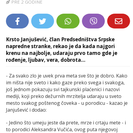
PRE 2 GODINE
LIFESTYLE
EXTRA
Krsto Janjušević, član Predsedništva Srpske
napredne stranke, rekao je da kada najgori
krenu na najbolje, udaraju prvo tamo gde je
rođenje, ljubav, vera, dobrota...
- Za svako zlo je uvek prva meta sve što je dobro. Kako
im ništa nije sveto i kako gaze preko svega i svakoga,
još jednom pokazuju svi tajkunski plaćenici i nazovi
mediji, koji preko dežurnih mrzitelja udaraju u sveto
mesto svakog poštenog čoveka - u porodicu - kazao je
Janjušević i dodao:
- Jedino što umeju jeste da prete, mrze i crtaju mete - i
to porodici Aleksandra Vučića, ovog puta njegovoj