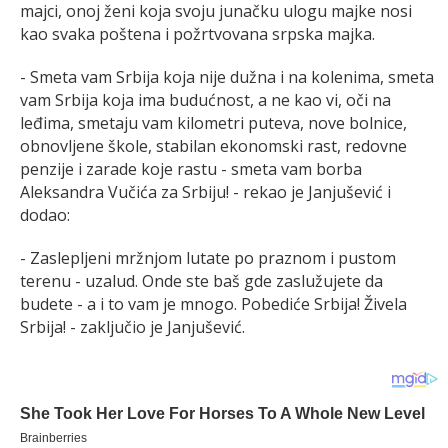
majci, onoj ženi koja svoju junačku ulogu majke nosi
kao svaka poštena i požrtvovana srpska majka.
- Smeta vam Srbija koja nije dužna i na kolenima, smeta
vam Srbija koja ima budućnost, a ne kao vi, oči na
leđima, smetaju vam kilometri puteva, nove bolnice,
obnovljene škole, stabilan ekonomski rast, redovne
penzije i zarade koje rastu - smeta vam borba
Aleksandra Vučića za Srbiju! - rekao je Janjušević i
dodao:
- Zaslepljeni mržnjom lutate po praznom i pustom
terenu - uzalud. Onde ste baš gde zaslužujete da
budete - a i to vam je mnogo. Pobediće Srbija! Živela
Srbija! - zaključio je Janjušević.