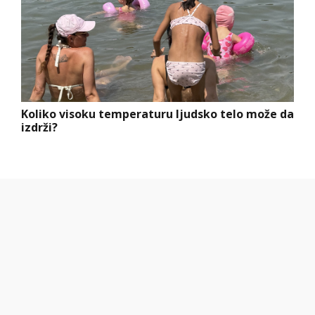
Koliko visoku temperaturu ljudsko telo može da
izdrži?
Letnje večeri u gradu više nisu rezervisane za
vikend: Zašto sve više ljudi bira večeru koja se