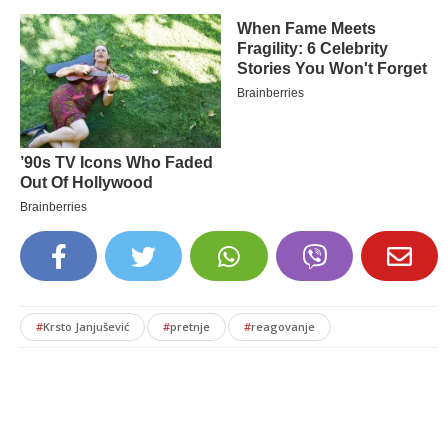
#
Krsto Janjušević
#
pretnje
#
reagovanje