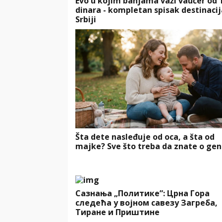
Evo u kojim banjama važi vaučer od 
dinara - kompletan spisak destinacij
Srbiji
Šta dete nasleđuje od oca, a šta od
majke? Sve što treba da znate o gen
Сазнања „Политике”: Црна Гора
следећа у војном савезу Загреба,
Тиране и Приштине