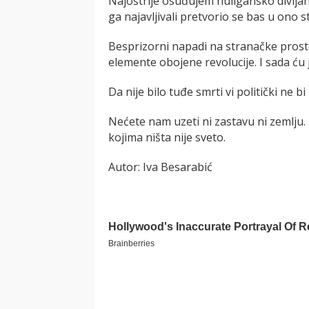
Najoštrije osuđujem huligansko divlja
ga najavljivali pretvorio se bas u ono s
Besprizorni napadi na stranačke prosto
elemente obojene revolucije. I sada ću
Da nije bilo tuđe smrti vi politički ne bi 
Nećete nam uzeti ni zastavu ni zemlju. N
kojima ništa nije sveto.
Autor: Iva Besarabić