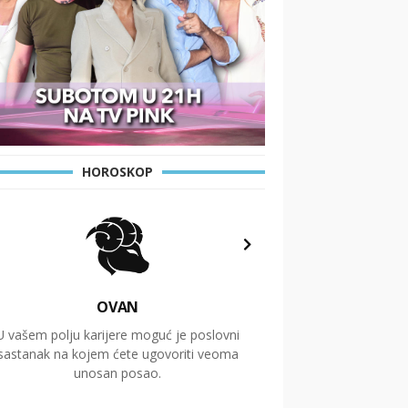
HOROSKOP
OVAN
U vašem polju karijere moguć je poslovni
Putovanja i čitav niz
sastanak na kojem ćete ugovoriti veoma
glavnu temu ovog 
unosan posao.
temelje dugoro