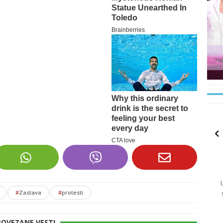
#
Zastava
#
protesti
POVEZANE VESTI