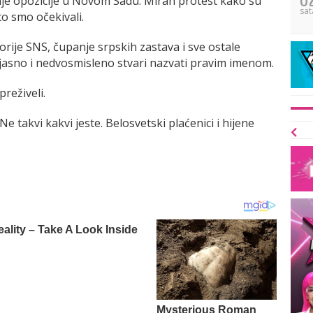
nje opozicije u Novom Sadu. Miran protest kako su
sat
to smo očekivali.
rije SNS, čupanje srpskih zastava i sve ostale
 jasno i nedvosmisleno stvari nazvati pravim imenom.
preživeli.
e takvi kakvi jeste. Belosvetski plaćenici i hijene