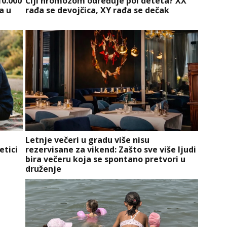
10.000
Čiji hromozom određuje pol deteta? XX
a u
rađa se devojčica, XY rađa se dečak
Letnje večeri u gradu više nisu
etici
rezervisane za vikend: Zašto sve više ljudi
bira večeru koja se spontano pretvori u
druženje