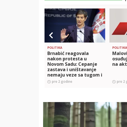
POLITIKA
POLITIK
Brnabić reagovala
Malovi
nakon protesta u
osuđu
Novom Sadu: Cepanje
na akt
zastava i uništavanje
nemaju veze sa tugom i
solidarnošću
pre 2 godine
pre 2 