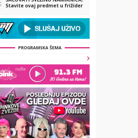
a
Stavite ovaj predmet u frižider
i zaboravite na bacanje hrane
PROGRAMSKA ŠEMA