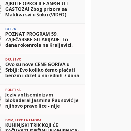
AJKULE OPKOLILE ANĐELU I
2
GASTOZA! Zbog prizora sa
a
Maldiva svi u šoku (VIDEO)
EXTRA
POZNAT PROGRAM 59.
2
ZAJEČARSKE GITARIJADE: Tri
a
dana rokenrola na Kraljevici,
ulaz besplatan!
DRUŠTVO
Ovo su nove CENE GORIVA u
2
Srbiji: Evo koliko ćemo plaćati
a
benzin i dizel u narednih 7 dana
POLITIKA
Jeziv antiseminizam
2
blokadera! Jasmina Paunović je
a
njihovo pravo lice - nije
greškom druga na listi
DOM, LEPOTA I MODA
KUHINJSKI TRIK KOJI ĆE
2
SAČUVATI SVEŽINU NAMIRNICA: