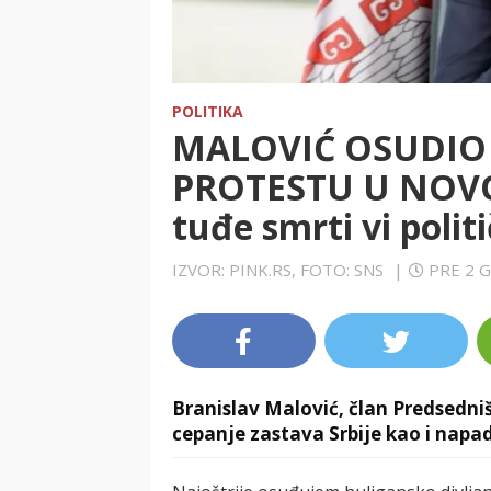
POLITIKA
MALOVIĆ OSUDIO 
PROTESTU U NOVOM
tuđe smrti vi politi
IZVOR: PINK.RS, FOTO: SNS
|
PRE 2 
Branislav Malović, član Predsedniš
cepanje zastava Srbije kao i nap