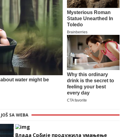
JOŠ SA WEBA
Влада Србије продужила умањење