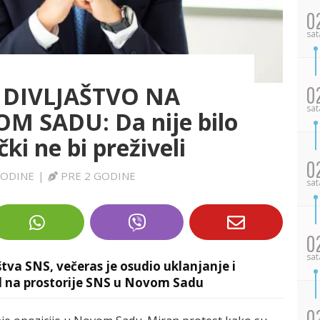
0
sat
DIVLJAŠTVO NA
0
sat
 SADU: Da nije bilo
čki ne bi preživeli
0
GODINE
|
PRE 2 GODINE
sat
0
sat
tva SNS, večeras je osudio uklanjanje i
ad na prostorije SNS u Novom Sadu
0