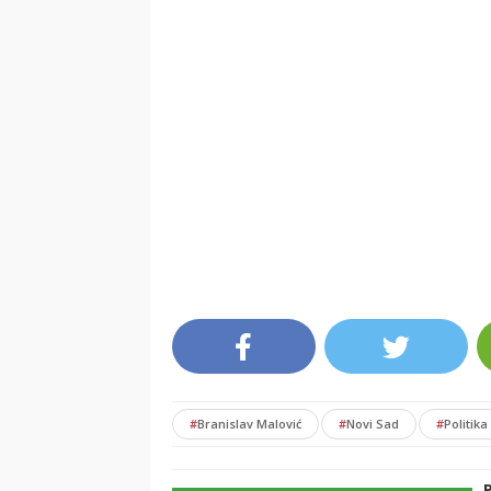
#
Branislav Malović
#
Novi Sad
#
Politika