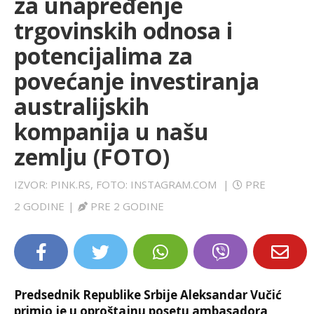
za unapređenje
LIFESTYLE
trgovinskih odnosa i
potencijalima za
EXTRA
povećanje investiranja
australijskih
kompanija u našu
zemlju (FOTO)
IZVOR: PINK.RS, FOTO: INSTAGRAM.COM
|
PRE
2 GODINE
|
PRE 2 GODINE
Predsednik Republike Srbije Aleksandar Vučić
primio je u oproštajnu posetu ambasadora