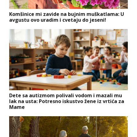
Komšinice mi zavide na bujnim muškatlama: U
avgustu ovo uradim i cvetaju do jeseni!
Dete sa autizmom polivali vodom i mazali mu
lak na usta: Potresno iskustvo žene iz vrtića za
Mame