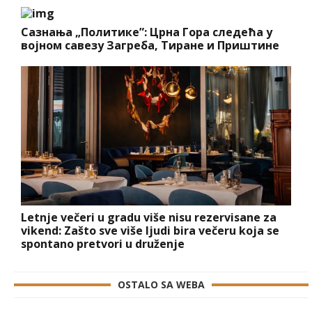
Сазнања „Политике”: Црна Гора следећа у
војном савезу Загреба, Тиране и Приштине
Letnje večeri u gradu više nisu rezervisane za
vikend: Zašto sve više ljudi bira večeru koja se
spontano pretvori u druženje
OSTALO SA WEBA