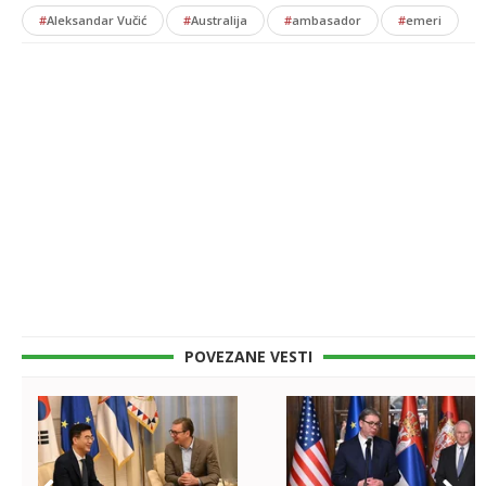
#
Aleksandar Vučić
#
Australija
#
ambasador
#
emeri
POVEZANE VESTI