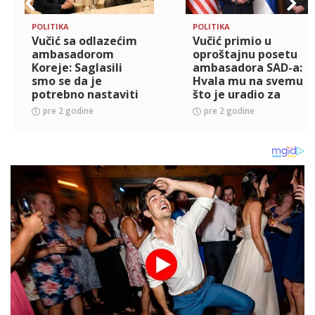
POLITIKA
POLITIKA
Vučić sa odlazećim
Vučić primio u
ambasadorom
oproštajnu posetu
Koreje: Saglasili
ambasadora SAD-a:
smo se da je
Hvala mu na svemu
potrebno nastaviti
što je uradio za
intenziviranje
poboljšanje
pre 2 godine
pre 2 godine
političkog dijaloga
bilateralnih odnosa,
(FOTO)
što je imao sluha i
razumevanja