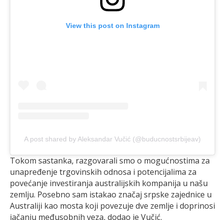
View this post on Instagram
A post shared by Aleksandar Vučić (@buducnostsrbijeav)
Tokom sastanka, razgovarali smo o mogućnostima za
unapređenje trgovinskih odnosa i potencijalima za
povećanje investiranja australijskih kompanija u našu
zemlju. Posebno sam istakao značaj srpske zajednice u
Australiji kao mosta koji povezuje dve zemlje i doprinosi
jačanju međusobnih veza, dodao je Vučić.