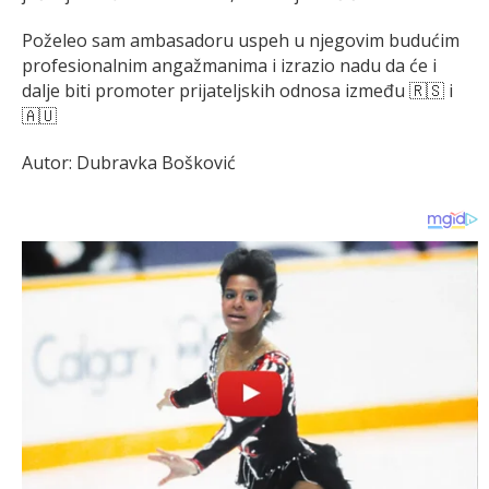
Poželeo sam ambasadoru uspeh u njegovim budućim
profesionalnim angažmanima i izrazio nadu da će i
dalje biti promoter prijateljskih odnosa između 🇷🇸 i
🇦🇺
Autor: Dubravka Bošković