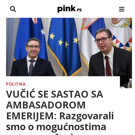
NASLOVNA
VESTI
ZADRUGA
SHOWBIZ
HRONIKA
POLITIKA
VUČIĆ SE SASTAO SA
FARMERI
AMBASADOROM
EMERIJEM: Razgovarali
TV
smo o mogućnostima
SPORT