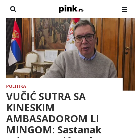
NASLOVNA
VESTI
ZADRUGA
SHOWBIZ
HRONIKA
POLITIKA
VUČIĆ SUTRA SA
FARMERI
KINESKIM
AMBASADOROM LI
TV
MINGOM: Sastanak
SPORT