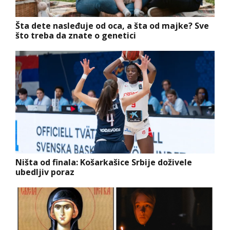
Šta dete nasleđuje od oca, a šta od majke? Sve
što treba da znate o genetici
Ništa od finala: Košarkašice Srbije doživele
ubedljiv poraz