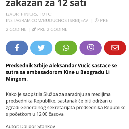
zakazan za 12 sati
LIFESTYLE
IZVOR: PINK.RS, FOTO:
INSTAGRAM.COM/BUDUCNOSTSRBIJEAV
|
PRE
EXTRA
2 GODINE
|
PRE 2 GODINE
Predsednik Srbije Aleksandar Vučić sastaće se
sutra sa ambasadorom Kine u Beogradu Li
Mingom.
Kako je saopštila Služba za saradnju sa medijima
predsednika Republike, sastanak će biti održan u
zgradi Generalnog sekretarijata predsednika Republike
s početkom u 12.00 časova.
Autor: Dalibor Stankov