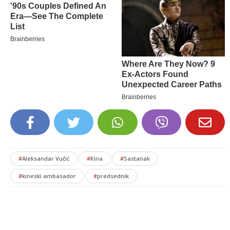
#
Aleksandar Vučić
#
Kina
#
Sastanak
#
kineski ambasador
#
predsednik