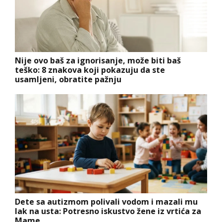
Nije ovo baš za ignorisanje, može biti baš
teško: 8 znakova koji pokazuju da ste
usamljeni, obratite pažnju
Dete sa autizmom polivali vodom i mazali mu
lak na usta: Potresno iskustvo žene iz vrtića za
Mame