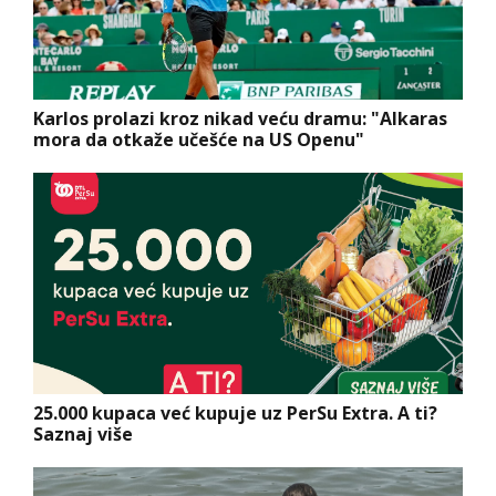
Karlos prolazi kroz nikad veću dramu: "Alkaras
mora da otkaže učešće na US Openu"
25.000 kupaca već kupuje uz PerSu Extra. A ti?
Saznaj više