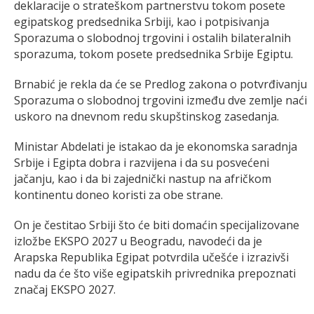
deklaracije o strateškom partnerstvu tokom posete
egipatskog predsednika Srbiji, kao i potpisivanja
Sporazuma o slobodnoj trgovini i ostalih bilateralnih
sporazuma, tokom posete predsednika Srbije Egiptu.
Brnabić je rekla da će se Predlog zakona o potvrđivanju
Sporazuma o slobodnoj trgovini između dve zemlje naći
uskoro na dnevnom redu skupštinskog zasedanja.
Ministar Abdelati je istakao da je ekonomska saradnja
Srbije i Egipta dobra i razvijena i da su posvećeni
jačanju, kao i da bi zajednički nastup na afričkom
kontinentu doneo koristi za obe strane.
On je čestitao Srbiji što će biti domaćin specijalizovane
izložbe EKSPO 2027 u Beogradu, navodeći da je
Arapska Republika Egipat potvrdila učešće i izrazivši
nadu da će što više egipatskih privrednika prepoznati
značaj EKSPO 2027.