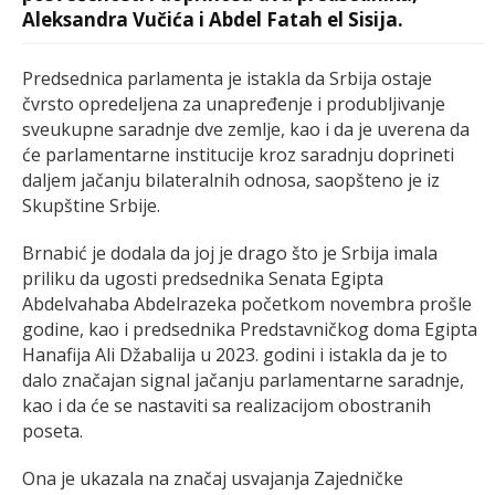
Aleksandra Vučića i Abdel Fatah el Sisija.
Predsednica parlamenta je istakla da Srbija ostaje
čvrsto opredeljena za unapređenje i produbljivanje
sveukupne saradnje dve zemlje, kao i da je uverena da
će parlamentarne institucije kroz saradnju doprineti
daljem jačanju bilateralnih odnosa, saopšteno je iz
Skupštine Srbije.
Brnabić je dodala da joj je drago što je Srbija imala
priliku da ugosti predsednika Senata Egipta
Abdelvahaba Abdelrazeka početkom novembra prošle
godine, kao i predsednika Predstavničkog doma Egipta
Hanafija Ali Džabalija u 2023. godini i istakla da je to
dalo značajan signal jačanju parlamentarne saradnje,
kao i da će se nastaviti sa realizacijom obostranih
poseta.
Ona je ukazala na značaj usvajanja Zajedničke