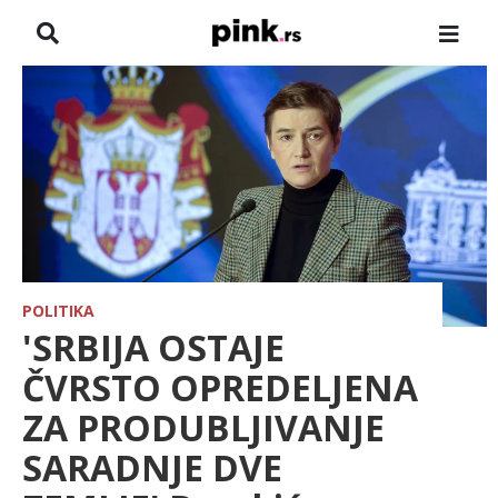
NASLOVNA
VESTI
ZADRUGA
SHOWBIZ
HRONIKA
POLITIKA
'SRBIJA OSTAJE
FARMERI
ČVRSTO OPREDELJENA
ZA PRODUBLJIVANJE
TV
SARADNJE DVE
SPORT