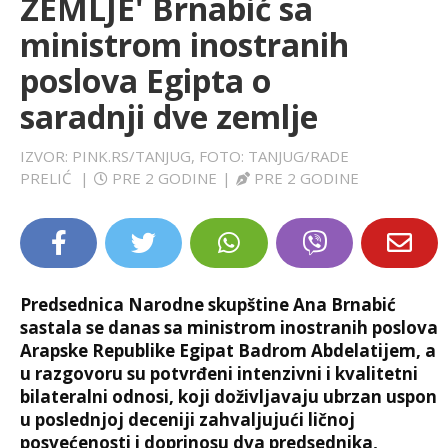
ZEMLJE' Brnabić sa
LIFESTYLE
ministrom inostranih
poslova Egipta o
EXTRA
saradnji dve zemlje
IZVOR: PINK.RS/TANJUG, FOTO: TANJUG/RADE
PRELIĆ
|
PRE 2 GODINE
|
PRE 2 GODINE
Predsednica Narodne skupštine Ana Brnabić
sastala se danas sa ministrom inostranih poslova
Arapske Republike Egipat Badrom Abdelatijem, a
u razgovoru su potvrđeni intenzivni i kvalitetni
bilateralni odnosi, koji doživljavaju ubrzan uspon
u poslednjoj deceniji zahvaljujući ličnoj
posvećenosti i doprinosu dva predsednika,