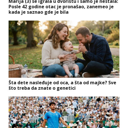
Marija (3) se igrala u dvorištu i samo je nestala:
Posle 42 godine otac je pronašao, zanemeo je
kada je saznao gde je bila
Šta dete nasleđuje od oca, a šta od majke? Sve
što treba da znate o genetici