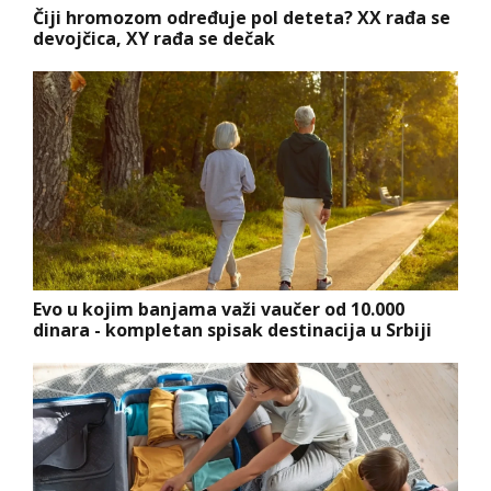
Čiji hromozom određuje pol deteta? XX rađa se
devojčica, XY rađa se dečak
Evo u kojim banjama važi vaučer od 10.000
dinara - kompletan spisak destinacija u Srbiji