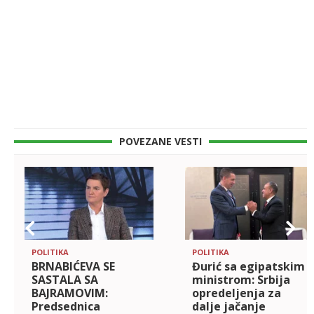
POVEZANE VESTI
POLITIKA
POLITIKA
BRNABIĆEVA SE
Đurić sa egipatskim
SASTALA SA
ministrom: Srbija
BAJRAMOVIM:
opredeljenja za
Predsednica
dalje jačanje