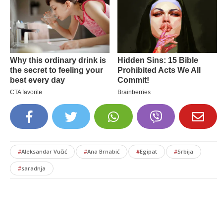
#
Aleksandar Vučić
#
Ana Brnabić
#
Egipat
#
Srbija
#
saradnja