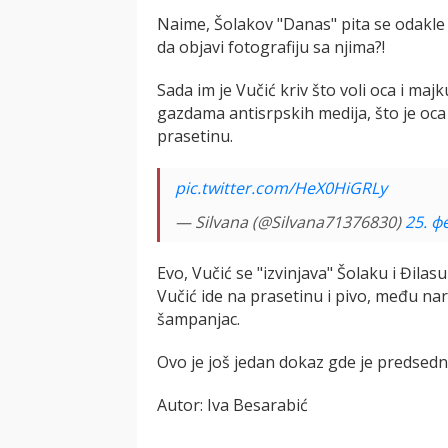
Naime, Šolakov "Danas" pita se odakle 
da objavi fotografiju sa njima?!
Sada im je Vučić kriv što voli oca i maj
gazdama antisrpskih medija, što je oc
prasetinu.
pic.twitter.com/HeX0HiGRLy
— Silvana (@Silvana71376830)
25. ф
Evo, Vučić se "izvinjava" Šolaku i Đilasu
Vučić ide na prasetinu i pivo, među naro
šampanjac.
Ovo je još jedan dokaz gde je predsedni
Autor: Iva Besarabić