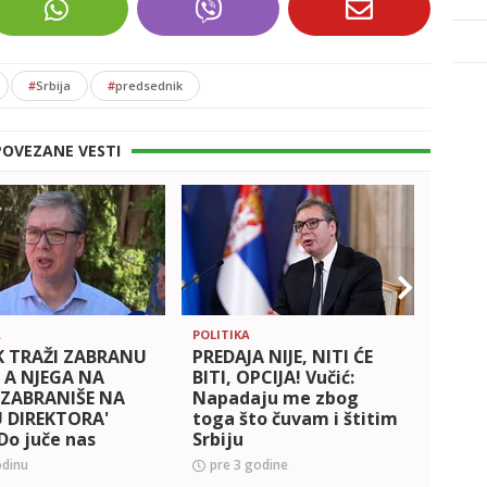
#
Srbija
#
predsednik
POVEZANE VESTI
A
POLITIKA
POLITI
K TRAŽI ZABRANU
PREDAJA NIJE, NITI ĆE
'VUČI
, A NJEGA NA
BITI, OPCIJA! Vučić:
KADA
 ZABRANIŠE NA
Napadaju me zbog
NEMA
 DIREKTORA'
toga što čuvam i štitim
RASP
 Do juče nas
Srbiju
Miloš
ali da on nema
nema
odinu
pre 3 godine
pre 
sa novinarstvom
osim