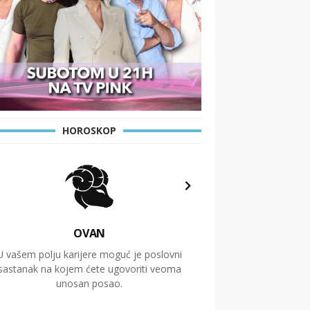
HOROSKOP
OVAN
U vašem polju karijere moguć je poslovni
Putovanja i čitav niz
sastanak na kojem ćete ugovoriti veoma
glavnu temu ovog 
unosan posao.
temelje dugoro