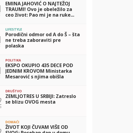
EMINA JAHOVIĆ O NAJTEŽOJ
1
TRAUMI! Ovo je obeležilo za
t
ceo život: Pao mi je na ruke...
LIFESTYLE
Porodični odmor od A do Š – šta
1
ne treba zaboraviti pre
t
polaska
POLITIKA
EKSPO OKUPIO 435 DECE POD
1
JEDNIM KROVOM Ministarka
t
Mesarović s njima obišla
'igralište': Oni su naš najveći
kapital
DRUŠTVO
ZEMLJOTRES U SRBIJI: Zatreslo
2
se blizu OVOG mesta
a
DOMAĆI
ŽIVOT KOJI ČUVAM VIŠE OD
2
SVOG: Poseban dan u domu