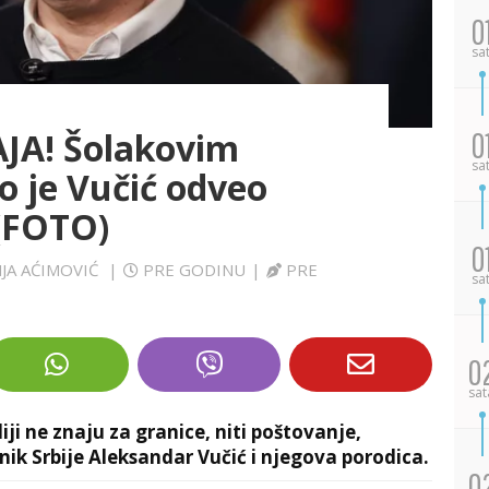
0
sa
JA! Šolakovim
0
sa
o je Vučić odveo
 (FOTO)
0
NJA AĆIMOVIĆ
|
PRE GODINU
|
PRE
sa
0
sat
ji ne znaju za granice, niti poštovanje,
ik Srbije Aleksandar Vučić i njegova porodica.
0