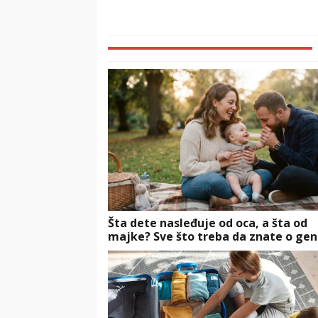
Šta dete nasleđuje od oca, a šta od
majke? Sve što treba da znate o gen