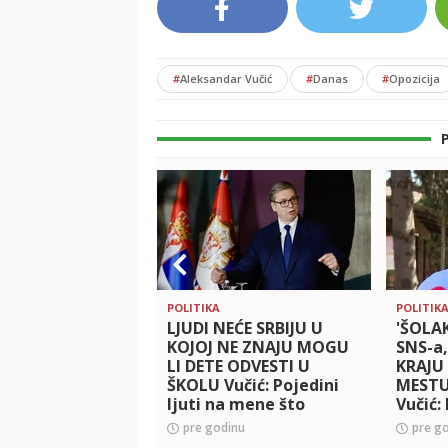
#
Aleksandar Vučić
#
Danas
#
Opozicija
POLITIKA
POLITIK
LJUDI NEĆE SRBIJU U
'ŠOLA
KOJOJ NE ZNAJU MOGU
SNS-a
LI DETE ODVESTI U
KRAJU
ŠKOLU Vučić: Pojedini
MESTU
ljuti na mene što
Vučić:
oštrije nisam reagovao
ubeđiv
pre godinu
pre g
na blokade! Objasnio i
veze 