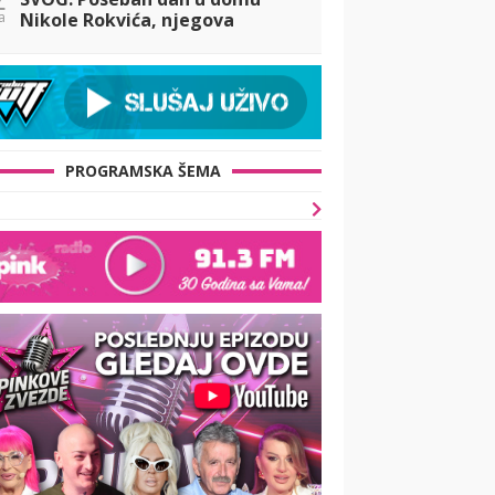
a
Nikole Rokvića, njegova
supruga se oglasila posle 10
godina, emocije je savladale
PROGRAMSKA ŠEMA