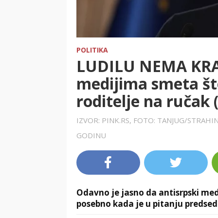
POLITIKA
LUDILU NEMA KRA
medijima smeta št
roditelje na ručak
IZVOR: PINK.RS, FOTO: TANJUG/STRAHI
GODINU
Odavno je jasno da antisrpski medi
posebno kada je u pitanju predsedn