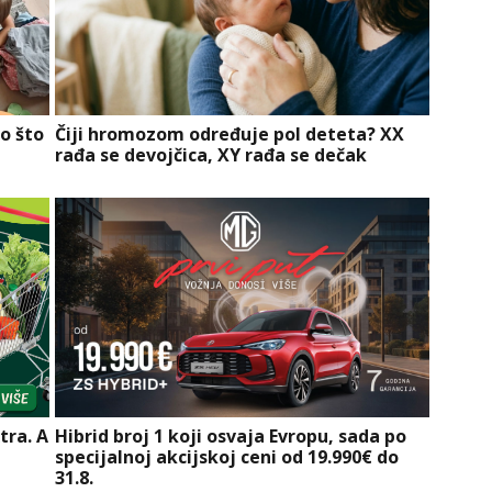
o što
Čiji hromozom određuje pol deteta? XX
rađa se devojčica, XY rađa se dečak
tra. A
Hibrid broj 1 koji osvaja Evropu, sada po
specijalnoj akcijskoj ceni od 19.990€ do
31.8.