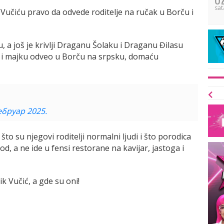
sat
Vučiću pravo da odvede roditelje na ručak u Borču i
ku, a još je krivlji Draganu Šolaku i Draganu Đilasu
a i majku odveo u Borču na srpsku, domaću
ебруар 2025.
 što su njegovi roditelji normalni ljudi i što porodica
d, a ne ide u fensi restorane na kavijar, jastoga i
k Vučić, a gde su oni!