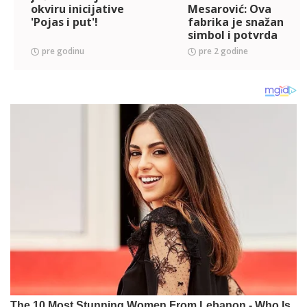
okviru inicijative
Mesarović: Ova
'Pojas i put'!
fabrika je snažan
simbol i potvrda
prijateljstva i
pre godinu
pre 2 godine
ekonomske
saradnje između
Srbije i Kine (FOTO)