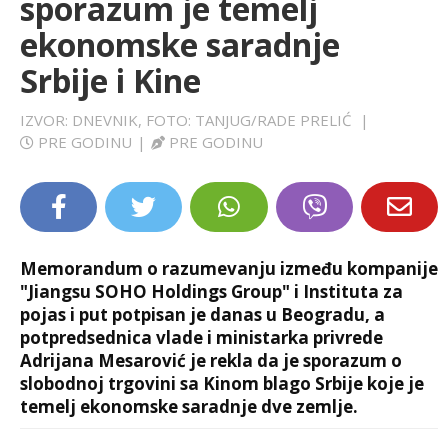
sporazum je temelj
LIFESTYLE
ekonomske saradnje
Srbije i Kine
EXTRA
IZVOR: DNEVNIK, FOTO: TANJUG/RADE PRELIĆ
|
PRE GODINU
|
PRE GODINU
Memorandum o razumevanju između kompanije
"Jiangsu SOHO Holdings Group" i Instituta za
pojas i put potpisan je danas u Beogradu, a
potpredsednica vlade i ministarka privrede
Adrijana Mesarović je rekla da je sporazum o
slobodnoj trgovini sa Kinom blago Srbije koje je
temelj ekonomske saradnje dve zemlje.