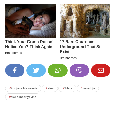
#
Adrijana Mesarović
#
Kina
#
Srbija
#
saradnja
#
slobodna trgovina