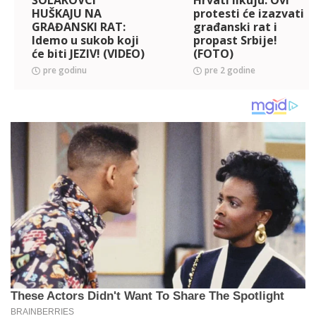
HUŠKAJU NA
protesti će izazvati
GRAĐANSKI RAT:
građanski rat i
Idemo u sukob koji
propast Srbije!
će biti JEZIV! (VIDEO)
(FOTO)
pre godinu
pre 2 godine