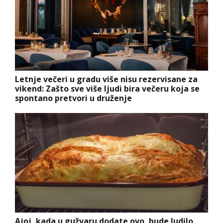
Letnje večeri u gradu više nisu rezervisane za
vikend: Zašto sve više ljudi bira večeru koja se
spontano pretvori u druženje
Ajoj, kada u gužvaru dodate ovo, bude ludilo