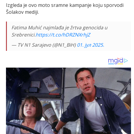
Izgleda je ovo moto sramne kampanje koju sporvodi
Šolakov mediji.
Fatima Muhić najmlađa je žrtva genocida u
Srebrenici.
https://t.co/hDRZNXrhjZ
— TV N1 Sarajevo (@N1_BiH)
01. јул 2025.