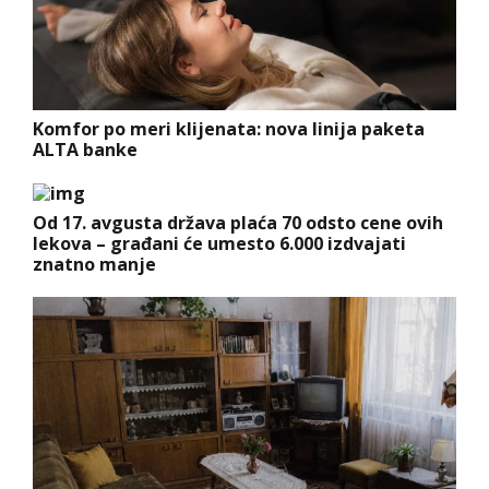
Komfor po meri klijenata: nova linija paketa
ALTA banke
Od 17. avgusta država plaća 70 odsto cene ovih
lekova – građani će umesto 6.000 izdvajati
znatno manje