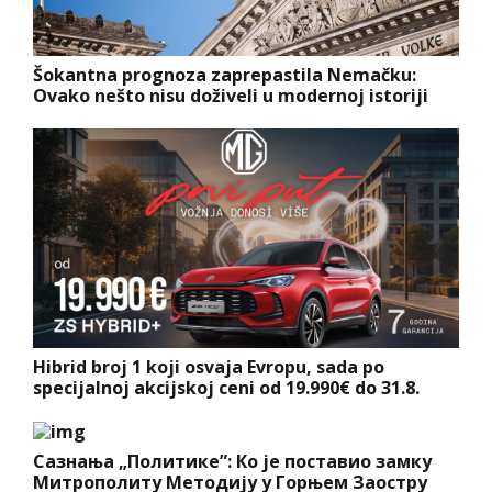
Šokantna prognoza zaprepastila Nemačku:
Ovako nešto nisu doživeli u modernoj istoriji
Hibrid broj 1 koji osvaja Evropu, sada po
specijalnoj akcijskoj ceni od 19.990€ do 31.8.
Сазнања „Политике”: Ко је поставио замку
Митрополиту Методију у Горњем Заостру