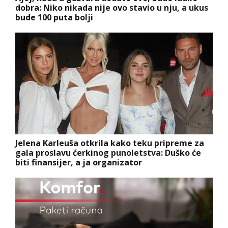
dobra: Niko nikada nije ovo stavio u nju, a ukus
bude 100 puta bolji
Jelena Karleuša otkrila kako teku pripreme za
gala proslavu ćerkinog punoletstva: Duško će
biti finansijer, a ja organizator