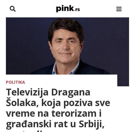
NASLOVNA
VESTI
ZADRUGA
SHOWBIZ
HRONIKA
POLITIKA
Televizija Dragana
FARMERI
Šolaka, koja poziva sve
vreme na terorizam i
TV
građanski rat u Srbiji,
SPORT