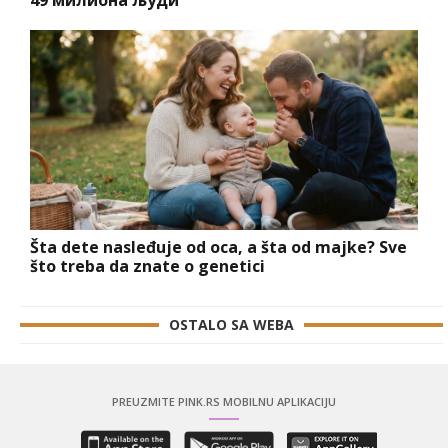
49 милиона људи
Šta dete nasleđuje od oca, a šta od majke? Sve
što treba da znate o genetici
OSTALO SA WEBA
PREUZMITE PINK.RS MOBILNU APLIKACIJU