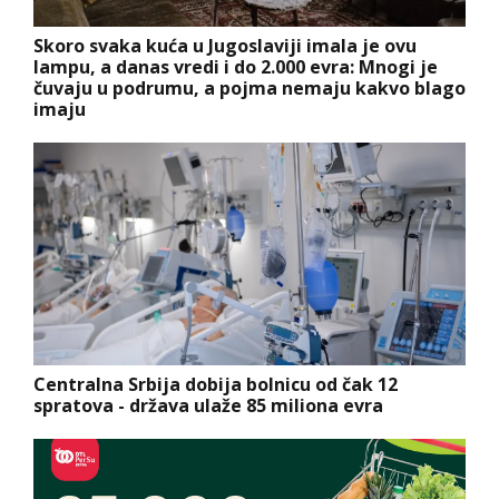
Skoro svaka kuća u Jugoslaviji imala je ovu
lampu, a danas vredi i do 2.000 evra: Mnogi je
čuvaju u podrumu, a pojma nemaju kakvo blago
imaju
Centralna Srbija dobija bolnicu od čak 12
spratova - država ulaže 85 miliona evra