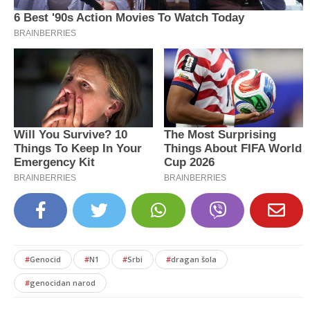
#
Genocid
#
N1
#
Srbi
#
dragan šola
#
genocidan narod