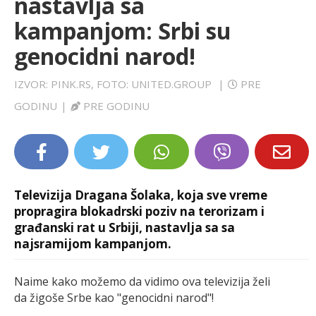
nastavlja sa
LIFESTYLE
kampanjom: Srbi su
genocidni narod!
EXTRA
IZVOR: PINK.RS, FOTO: UNITED.GROUP
|
PRE
GODINU
|
PRE GODINU
Televizija Dragana Šolaka, koja sve vreme
propragira blokadrski poziv na terorizam i
građanski rat u Srbiji, nastavlja sa sa
najsramijom kampanjom.
Naime kako možemo da vidimo ova televizija želi
da žigoše Srbe kao "genocidni narod"!