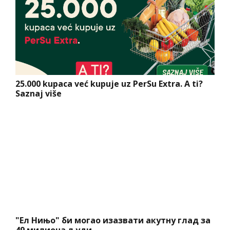
25.000 kupaca već kupuje uz PerSu Extra. A ti?
Saznaj više
"Ел Нињо" би могао изазвати акутну глад за