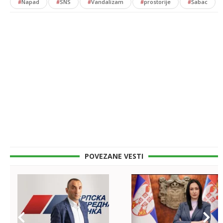
#
Napad
#
SNS
#
Vandalizam
#
prostorije
#
Šabac
POVEZANE VESTI