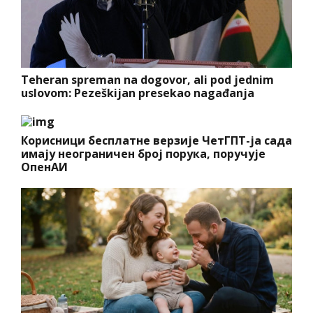
Teheran spreman na dogovor, ali pod jednim
uslovom: Pezeškijan presekao nagađanja
Корисници бесплатне верзије ЧетГПТ-ја сада
имају неограничен број порука, поручује
ОпенАИ