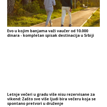
Evo u kojim banjama važi vaučer od 10.000
dinara - kompletan spisak destinacija u Srbiji
Letnje večeri u gradu više nisu rezervisane za
vikend: Zašto sve više ljudi bira večeru koja se
spontano pretvori u druženje