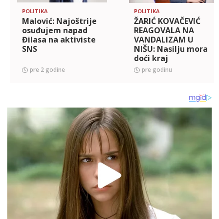
POLITIKA
POLITIKA
Malović: Najoštrijе
ŽARIĆ KOVAČEVIĆ
osuđujеm napad
REAGOVALA NA
Đilasa na aktivistе
VANDALIZAM U
SNS
NIŠU: Nasilju mora
doći kraj
pre 2 godine
pre godinu