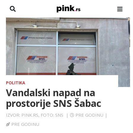
NASLOVNA
VESTI
ZADRUGA
SHOWBIZ
HRONIKA
POLITIKA
Vandalski napad na
FARMERI
prostorije SNS Šabac
TV
IZVOR: PINK.RS, FOTO: SNS
|
PRE GODINU
|
PRE GODINU
SPORT