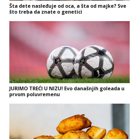
Šta dete nasleđuje od oca, a šta od majke? Sve
što treba da znate o genetici
JURIMO TREĆI U NIZU! Evo današnjih goleada u
prvom poluvremenu