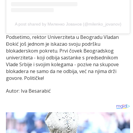
A post shared by Миленко Јованов (@milenko_jovanov)
Podsetimo, rektor Univerziteta u Beogradu Vladan
Đokić još jednom je iskazao svoju podršku
blokaderskom pokretu. Prvi čovek Beogradskog
univerziteta - koji odbija sastanke s predsednikom
Vlade Srbije i svojim kolegama - pozive na skupove
blokadera ne samo da ne odbija, već na njima drži
govore. Političke!
Autor: Iva Besarabić