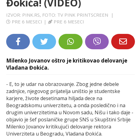
Đokića! (VIDEO)
LIFESTYLE
IZVOR: PINK.RS, FOTO: TV PINK PRINTSCREEN
|
PRE 6 MESECI
|
PRE 6 MESECI
EXTRA
Milenko Jovanov oštro je kritikovao delovanje
Vladana Đokića.
- E, to je udar na obrazovanje. Zbog jedne debele
zadnjice, njegovog prijatelja uništio je studentske
karjere, živote desetinama hiljada dece na
Beogradskomu univerzitetu, a onda posledično i na
drugim univerzitetima u Novom sadu, Nišu i tako daje -
objavio je šef poslaničke grupe SNS u Skupštini Srbije
Milenko Jovanov kritikujući delovanje rektora
Univerziteta u Beogradu, Vladana Đokića.