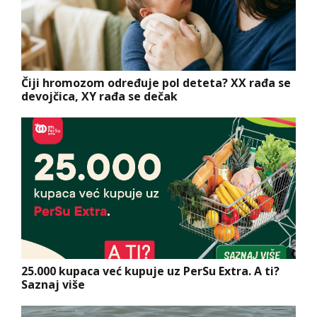
Čiji hromozom određuje pol deteta? XX rađa se
devojčica, XY rađa se dečak
25.000 kupaca već kupuje uz PerSu Extra. A ti?
Saznaj više