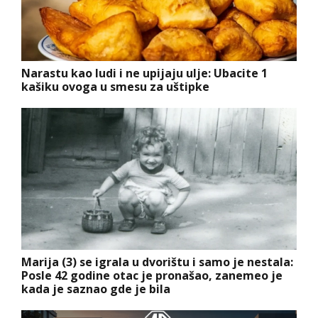
Narastu kao ludi i ne upijaju ulje: Ubacite 1
kašiku ovoga u smesu za uštipke
Marija (3) se igrala u dvorištu i samo je nestala:
Posle 42 godine otac je pronašao, zanemeo je
kada je saznao gde je bila