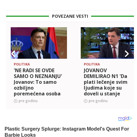
POVEZANE VESTI
POLITIKA
POLITIKA
'NE RADI SE OVDE
JOVANOV
SAMO O NEZNANJU'
DEMILIRAO N1 'Da
Jovanov: To samo
plati lečenje svim
ozbiljno
ljudima koje su
poremećena osoba
doveli u stanje
može da uradi
ovakve psihoze'
pre godinu
pre godinu