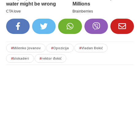
#
Milenko Jovanov
#
Opozicija
#
Vladan Đokić
#
blokaderi
#
rektor đokić