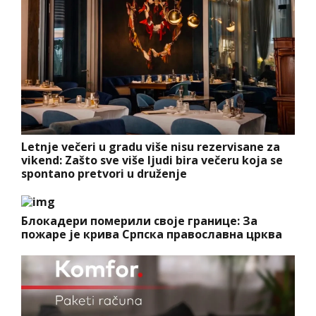
Letnje večeri u gradu više nisu rezervisane za
vikend: Zašto sve više ljudi bira večeru koja se
spontano pretvori u druženje
Блокадери померили своје границе: За
пожаре је крива Српска православна црква