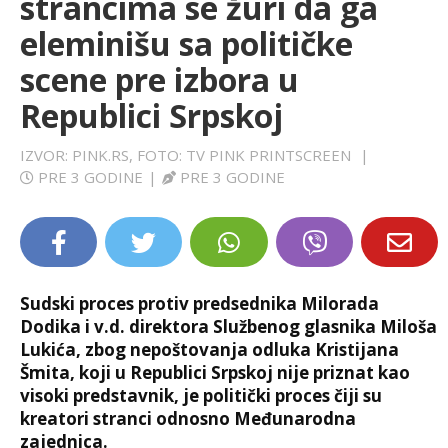
strancima se žuri da ga
LIFESTYLE
eleminišu sa političke
scene pre izbora u
EXTRA
Republici Srpskoj
IZVOR: PINK.RS, FOTO: TV PINK PRINTSCREEN
|
PRE 3 GODINE
|
PRE 3 GODINE
Sudski proces protiv predsednika Milorada
Dodika i v.d. direktora Službenog glasnika Miloša
Lukića, zbog nepoštovanja odluka Kristijana
Šmita, koji u Republici Srpskoj nije priznat kao
visoki predstavnik, je politički proces čiji su
kreatori stranci odnosno Međunarodna
zajednica.