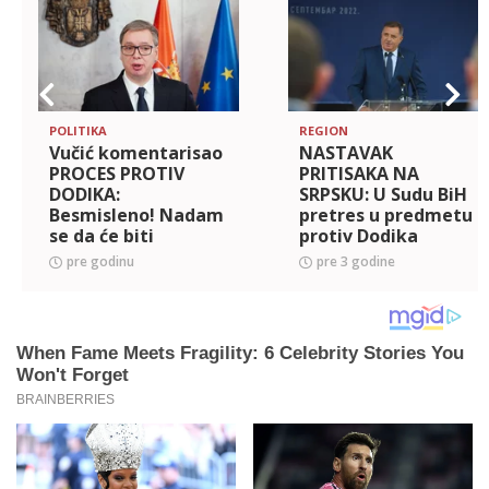
POLITIKA
REGION
Vučić komentarisao
NASTAVAK
PROCES PROTIV
PRITISAKA NA
DODIKA:
SRPSKU: U Sudu BiH
Besmisleno! Nadam
pretres u predmetu
se da će biti
protiv Dodika
zdravog razuma - to
pre godinu
pre 3 godine
u 21. veku nije ni
primereno ni
normalno