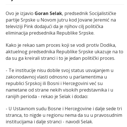
Ovo je izjavio
Goran Selak
, predsednik Socijalističke
partije Srpske u Novom jutru kod Jovane Jeremić na
televiziji Pink dodajući da je njihov cilj politička
eliminacija predsednika Republike Srpske.
Kako je rekao sam proces koji se vodi protiv Dodika,
aktuelnog predsednika Republike Srpske ukazuje na to
da su ga kreirali stranci i to je jedan politički proces.
- Te institucije nisu dobile svoj status usvajanjem u
zakonodavnoj vlasti odnosno u parlamentima u
republici Srpskoj ili Bosni i Hercegovini već su
nametane od strane nekih visokih predstavnika i u
ranijih perioda - rekao je Selak i dodao:
- U Ustavnom sudu Bosne i Hercegovine i dalje sede tri
stranca, to nigde u regionu nema da su u pravosudnim
institucijama i dalje stranci - navodi Selak.