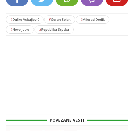
#
Duško Vukajlović
#
Goran Selak
#
Milorad Dodik
#
Novo jutro
#
Republika Srpska
POVEZANE VESTI