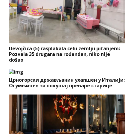
Devojčica (5) rasplakala celu zemlju pitanjem:
Pozvala 35 drugara na rođendan, niko nije
došao
Црногорски држављанин ухапшен у Италији:
Осумњичен за покушај преваре старице