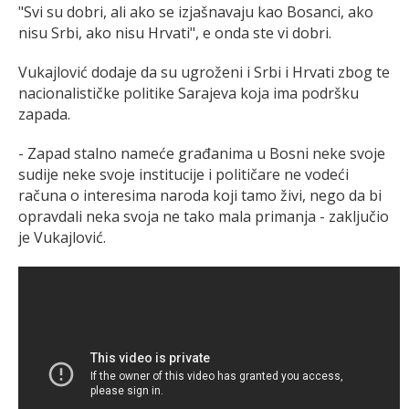
"Svi su dobri, ali ako se izjašnavaju kao Bosanci, ako
nisu Srbi, ako nisu Hrvati", e onda ste vi dobri.
Vukajlović dodaje da su ugroženi i Srbi i Hrvati zbog te
nacionalističke politike Sarajeva koja ima podršku
zapada.
- Zapad stalno nameće građanima u Bosni neke svoje
sudije neke svoje institucije i političare ne vodeći
računa o interesima naroda koji tamo živi, nego da bi
opravdali neka svoja ne tako mala primanja - zaključio
je Vukajlović.