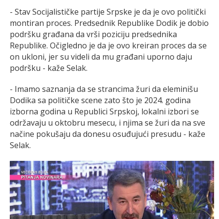
- Stav Socijalističke partije Srpske je da je ovo politički
montiran proces. Predsednik Republike Dodik je dobio
podršku građana da vrši poziciju predsednika
Republike. Očigledno je da je ovo kreiran proces da se
on ukloni, jer su videli da mu građani uporno daju
podršku - kaže Selak.
- Imamo saznanja da se strancima žuri da eleminišu
Dodika sa političke scene zato što je 2024. godina
izborna godina u Republici Srpskoj, lokalni izbori se
održavaju u oktobru mesecu, i njima se žuri da na sve
načine pokušaju da donesu osuđujući presudu - kaže
Selak.