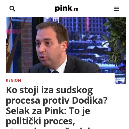
NASLOVNA
VESTI
ZADRUGA
SHOWBIZ
HRONIKA
REGION
Ko stoji iza sudskog
FARMERI
procesa protiv Dodika?
Selak za Pink: To je
TV
politički proces,
SPORT