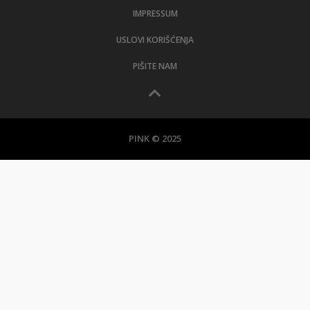
IMPRESSUM
USLOVI KORIŠĆENJA
PIŠITE NAM
PINK © 2025