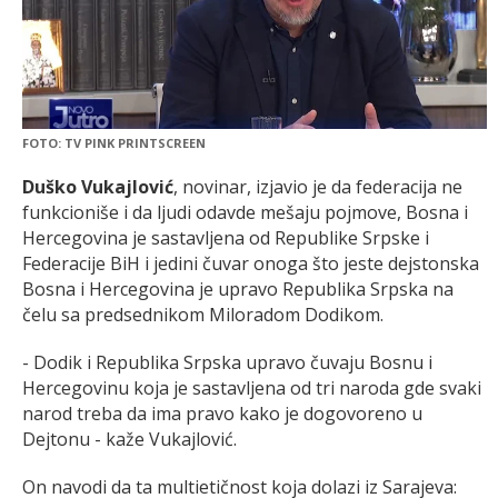
FOTO: TV PINK PRINTSCREEN
Duško Vukajlović
, novinar, izjavio je da federacija ne
funkcioniše i da ljudi odavde mešaju pojmove, Bosna i
Hercegovina je sastavljena od Republike Srpske i
Federacije BiH i jedini čuvar onoga što jeste dejstonska
Bosna i Hercegovina je upravo Republika Srpska na
čelu sa predsednikom Miloradom Dodikom.
- Dodik i Republika Srpska upravo čuvaju Bosnu i
Hercegovinu koja je sastavljena od tri naroda gde svaki
narod treba da ima pravo kako je dogovoreno u
Dejtonu - kaže Vukajlović.
On navodi da ta multietičnost koja dolazi iz Sarajeva: