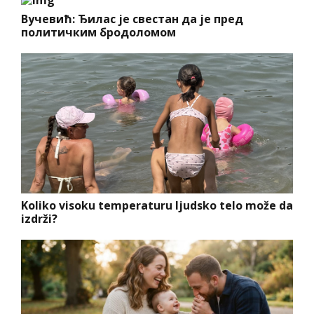
Вучевић: Ђилас је свестан да је пред
политичким бродоломом
Koliko visoku temperaturu ljudsko telo može da
izdrži?