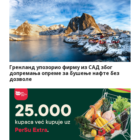
Гренланд упозорио фирму из САД због
допремања опреме за бушење нафте без
дозволе