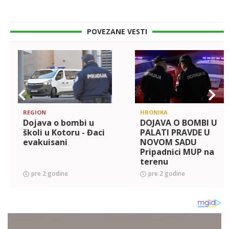
POVEZANE VESTI
REGION
HRONIKA
Dojava o bombi u
DOJAVA O BOMBI U
školi u Kotoru - Đaci
PALATI PRAVDE U
evakuisani
NOVOM SADU
Pripadnici MUP na
terenu
pre 2 godine
pre 2 godine