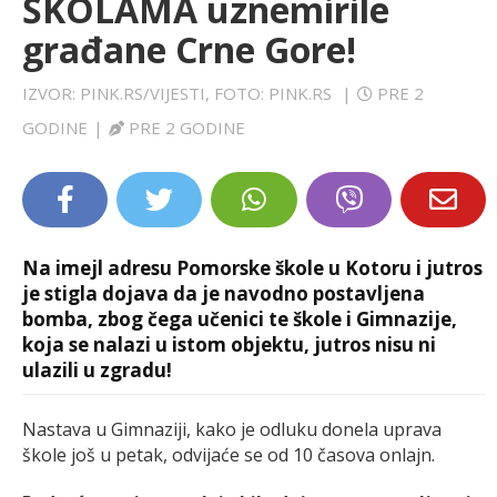
ŠKOLAMA uznemirile
LIFESTYLE
građane Crne Gore!
EXTRA
IZVOR: PINK.RS/VIJESTI, FOTO: PINK.RS
|
PRE 2
GODINE
|
PRE 2 GODINE
Na imejl adresu Pomorske škole u Kotoru i jutros
je stigla dojava da je navodno postavljena
bomba, zbog čega učenici te škole i Gimnazije,
koja se nalazi u istom objektu, jutros nisu ni
ulazili u zgradu!
Nastava u Gimnaziji, kako je odluku donela uprava
škole još u petak, odvijaće se od 10 časova onlajn.