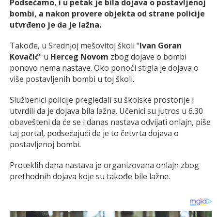
Podsećamo, i u petak je bila dojava o postavljenoj
bombi, a nakon provere objekta od strane policije
utvrđeno je da je lažna.
Takođe, u Srednjoj mešovitoj školi "
Ivan Goran
Kovačić
" u
Herceg Novom
zbog dojave o bombi
ponovo nema nastave. Oko ponoći stigla je dojava o
više postavljenih bombi u toj školi.
Službenici policije pregledali su školske prostorije i
utvrdili da je dojava bila lažna. Učenici su jutros u 6.30
obavešteni da će se i danas nastava odvijati onlajn, piše
taj portal, podsećajući da je to četvrta dojava o
postavljenoj bombi.
Proteklih dana nastava je organizovana onlajn zbog
prethodnih dojava koje su takođe bile lažne.