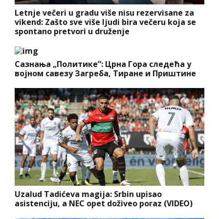
Letnje večeri u gradu više nisu rezervisane za
vikend: Zašto sve više ljudi bira večeru koja se
spontano pretvori u druženje
Сазнања „Политике”: Црна Гора следећа у
војном савезу Загреба, Тиране и Приштине
Uzalud Tadićeva magija: Srbin upisao
asistenciju, a NEC opet doživeo poraz (VIDEO)