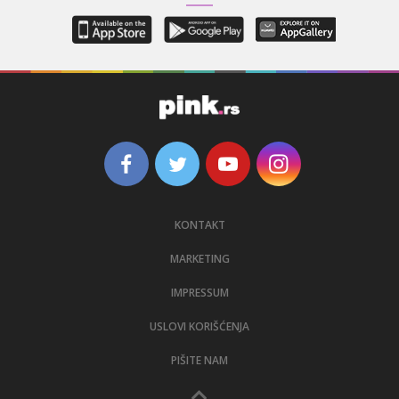
KONTAKT
MARKETING
IMPRESSUM
USLOVI KORIŠĆENJA
PIŠITE NAM