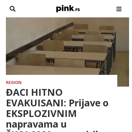
NASLOVNA
VESTI
ZADRUGA
SHOWBIZ
HRONIKA
REGION
ĐACI HITNO
FARMERI
EVAKUISANI: Prijave o
EKSPLOZIVNIM
TV
napravama u
SPORT