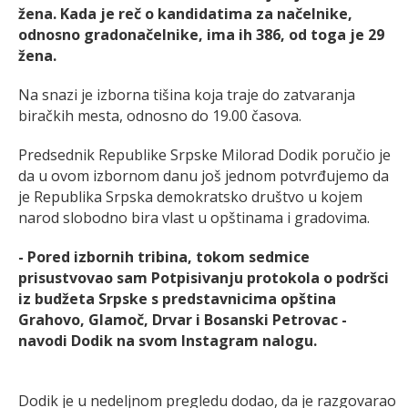
žena. Kada je reč o kandidatima za načelnike,
odnosno gradonačelnike, ima ih 386, od toga je 29
žena.
Na snazi je izborna tišina koja traje do zatvaranja
biračkih mesta, odnosno do 19.00 časova.
Predsednik Republike Srpske Milorad Dodik poručio je
da u ovom izbornom danu još jednom potvrđujemo da
je Republika Srpska demokratsko društvo u kojem
narod slobodno bira vlast u opštinama i gradovima.
- Pored izbornih tribina, tokom sedmice
prisustvovao sam Potpisivanju protokola o podršci
iz budžeta Srpske s predstavnicima opština
Grahovo, Glamoč, Drvar i Bosanski Petrovac -
navodi Dodik na svom Instagram nalogu.
Dodik je u nedeljnom pregledu dodao, da je razgovarao