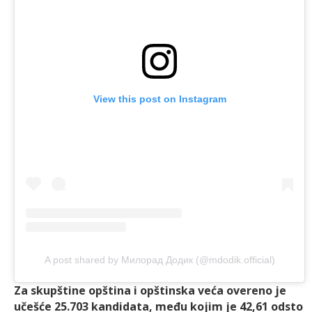
View this post on Instagram
A post shared by Милорад Додик (@mdodik.official)
Za skupštine opština i opštinska veća overeno je
učešće 25.703 kandidata, među kojim je 42,61 odsto