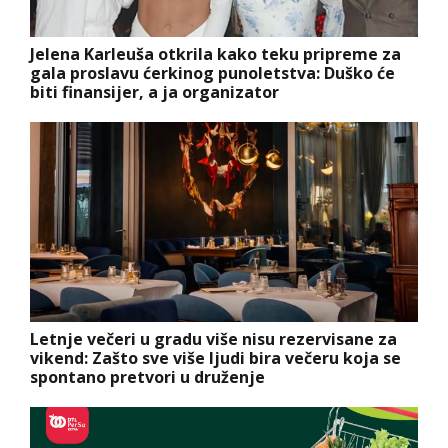
Jelena Karleuša otkrila kako teku pripreme za
gala proslavu ćerkinog punoletstva: Duško će
biti finansijer, a ja organizator
Letnje večeri u gradu više nisu rezervisane za
vikend: Zašto sve više ljudi bira večeru koja se
spontano pretvori u druženje