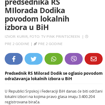
predsednika RS
LIFESTYLE
MIlorada Dodika
povodom lokalnih
EXTRA
izbora u BiH
IZVOR: KURIR, FOTO: TV PINK PRINTSCREEN
|
PRE 2 GODINE
|
PRE 2 GODINE
Predsednik RS Milorad Dodik se oglasio povodom
odražavanja lokalnih izbora u BiH
U Republici Srpskoj i Federaciji BiH danas će biti održani
lokalni izbori na kojima pravo glasa imaju 3.400.204
registrovana birača.