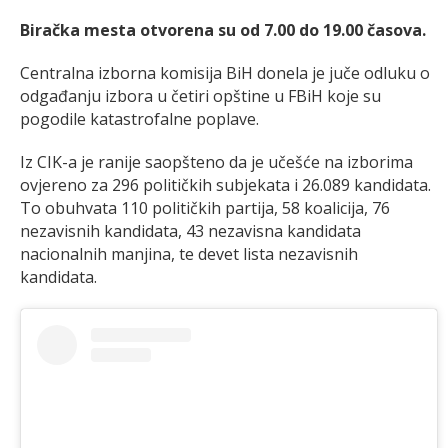
Biračka mesta otvorena su od 7.00 do 19.00 časova.
Centralna izborna komisija BiH donela je juče odluku o
odgađanju izbora u četiri opštine u FBiH koje su
pogodile katastrofalne poplave.
Iz CIK-a je ranije saopšteno da je učešće na izborima
ovjereno za 296 političkih subjekata i 26.089 kandidata.
To obuhvata 110 političkih partija, 58 koalicija, 76
nezavisnih kandidata, 43 nezavisna kandidata
nacionalnih manjina, te devet lista nezavisnih
kandidata.