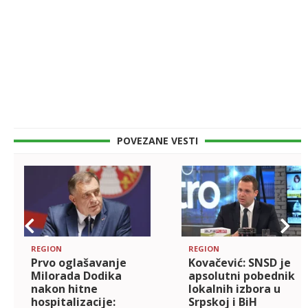
POVEZANE VESTI
REGION
REGION
Prvo oglašavanje
Kovačević: SNSD je
Milorada Dodika
apsolutni pobednik
nakon hitne
lokalnih izbora u
hospitalizacije:
Srpskoj i BiH