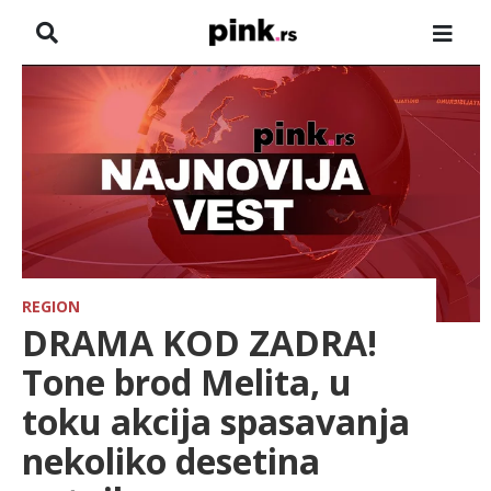
NASLOVNA
VESTI
ZADRUGA
SHOWBIZ
HRONIKA
REGION
DRAMA KOD ZADRA!
FARMERI
Tone brod Melita, u
toku akcija spasavanja
TV
nekoliko desetina
SPORT