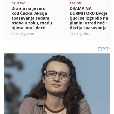
DRUŠTVO
REGION
Drama na jezeru
DRAMA NA
kod Čačka: Akcija
DURMITORU Dvoje
spasavanja sedam
ljudi se izgubilo na
osoba u toku, među
planini usred noći:
njima ima i dece
Akcija spasavanja
trajala satima
pre 2 godine
pre godinu