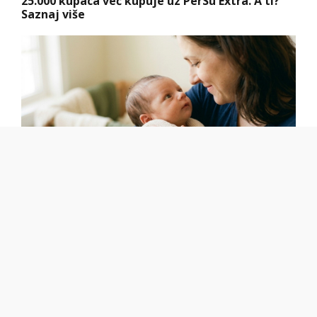
25.000 kupaca već kupuje uz PerSu Extra. A ti?
Saznaj više
Čiji hromozom određuje pol deteta? XX rađa se
devojčica, XY rađa se dečak