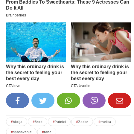
#
Akcija
#
Brod
#
Putnici
#
Zadar
#
melita
#
spasavanje
#
tone