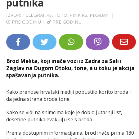
putnika
LIFESTYLE
IZVOR: TELEGRAF.RS, FOTO: PINK.RS, PIXABAY
|
PRE GODINU
|
PRE GODINU
EXTRA
Brod Melita, koji inače vozi iz Zadra za Sali i
Zaglav na Dugom Otoku, tone, a u toku je akcija
spašavanja putnika.
Kako prenose hrvatski mediji popustilo korito broda i
da jedna strana broda tone.
Kako se vidi na snimcima koje je dobio Jutarnji list,
desetine putnika evakui[u se s broda.
Prema dostupnim informacijama, brod inače prima 180