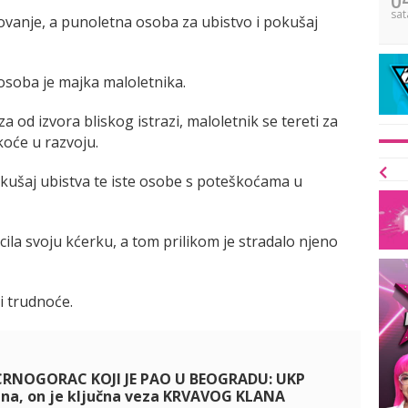
sat
ilovanje, a punoletna osoba za ubistvo i pokušaj
osoba je majka maloletnika.
od izvora bliskog istrazi, maloletnik se tereti za
koće u razvoju.
okušaj ubistva te iste osobe s poteškoćama u
cila svoju kćerku, a tom prilikom je stradalo njeno
i trudnoće.
CRNOGORAC KOJI JE PAO U BEOGRADU: UKP
ina, on je ključna veza KRVAVOG KLANA