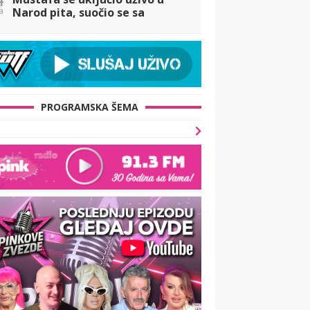
a
Narod pita, suočio se sa
Dačom, pa otkrio u kakvom je
odnosu sa Majom! (VIDEO)
PROGRAMSKA ŠEMA