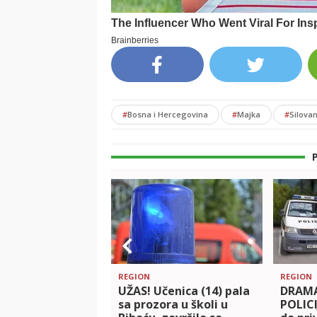
#
Bosna i Hercegovina
#
Majka
#
Silovan
REGION
REGION
UŽAS! Učenica (14) pala
DRAMA
sa prozora u školi u
POLICI