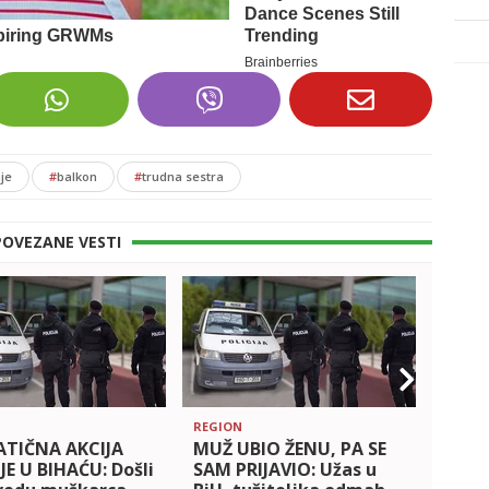
je
#
balkon
#
trudna sestra
POVEZANE VESTI
REGION
REGIO
TIČNA AKCIJA
MUŽ UBIO ŽENU, PA SE
PUCN
JE U BIHAĆU: Došli
SAM PRIJAVIO: Užas u
KLAD