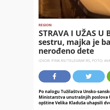
REGION
STRAVA I UŽAS U B
sestru, majka je ba
nerođeno dete
IZVOR: PINK.RS/TELEGRAF.RS, FOTO: AV
Po nalogu Tužilaštva Unsko-sansko
Ministarstva unutrašnjih poslova
opštine Velika Kladuša uhapsili dv