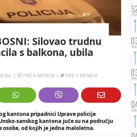
5
mi
OSNI: Silovao trudnu
0
sat
cila s balkona, ubila
0
AZ.BA
|
PRE 3 MESECA
|
PRE 3 MESECA
sat
0
sat
g kantona pripadnici Uprave policije
 Unsko-sanskog kantona juče su na području
e osobe, od kojih je jedna maloletna.
0