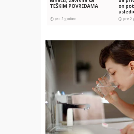
Bihaću, završila sa
da pri
TEŠKIM POVREDAMA
on pot
usledi
pre 2 godine
pre 2 