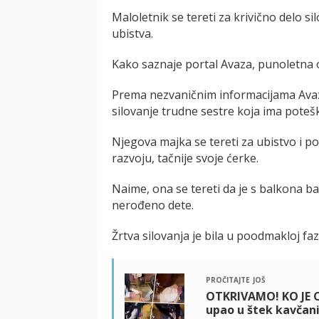
Maloletnik se tereti za krivično delo s
ubistva.
Kako saznaje portal Avaza, punoletna 
Prema nezvaničnim informacijama Avaza 
silovanje trudne sestre koja ima poteš
Njegova majka se tereti za ubistvo i p
razvoju, tačnije svoje ćerke.
Naime, ona se tereti da je s balkona ba
nerođeno dete.
Žrtva silovanja je bila u poodmakloj faz
pročitajte još
OTKRIVAMO! KO JE 
upao u štek kavčan