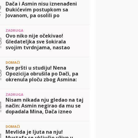
Dača i Asmin nisu iznenađeni
2
Đukićevim postupkom sa
n
Jovanom, pa osolili po
njegovom odnosu sa Aneli:
Mislim da su glumili! (VIDEO)
ZADRUGA
Ovo niko nije očekivao!
3
Gledateljka sve šokirala
a
svojim tvrdnjama, nastao
potpuni haos: Slao mi je
intimne slike (VIDEO)
DOMAĆI
Sve pršti u studiju! Nena
3
Opozicija obrušila po Dači, pa
a
okrenula ploču zbog Asmina:
Svi su mi okrenuli leđa zbog
Maje (VIDEO)
ZADRUGA
Nisam nikada nju gledao na taj
4
način: Asmin negirao da mu se
a
dopadala Mina, Dača izneo
drugačiji stav! (VIDEO)
DOMAĆI
Mevlida je ljuta na nju!
4
Mustafa se uključio uživo u