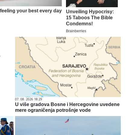
а
07. 08. 2026 18:29
U više gradova Bosne i Hercegovine uvedene
mere ograničenja potrošnje vode