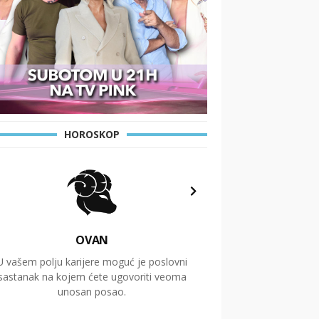
HOROSKOP
OVAN
U vašem polju karijere moguć je poslovni
Putovanja i čitav niz
sastanak na kojem ćete ugovoriti veoma
glavnu temu ovog 
unosan posao.
temelje dugoro