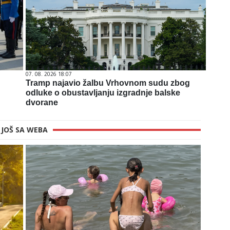
07. 08. 2026 18:07
Tramp najavio žalbu Vrhovnom sudu zbog
odluke o obustavljanju izgradnje balske
dvorane
JOŠ SA WEBA